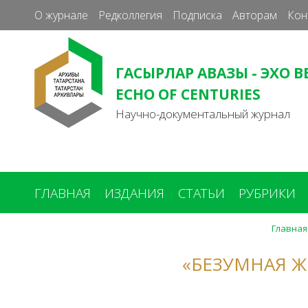
О журнале
Редколлегия
Подписка
Авторам
Кон
ГАСЫРЛАР АВАЗЫ - ЭХО В
ECHO OF CENTURIES
Научно-документальный журнал
ГЛАВНАЯ
ИЗДАНИЯ
СТАТЬИ
РУБРИКИ
Главная
Вы
здесь
«БЕЗУМНАЯ 