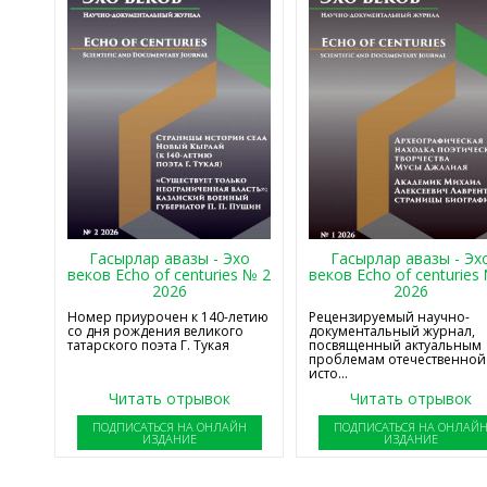
Гасырлар авазы - Эхо
Гасырлар авазы - Эх
веков Echo of centuries № 2
веков Echo of centuries
2026
2026
Номер приурочен к 140-летию
Рецензируемый научно-
со дня рождения великого
документальный журнал,
татарского поэта Г. Тукая
посвященный актуальным
проблемам отечественной
исто...
Читать отрывок
Читать отрывок
ПОДПИСАТЬСЯ НА ОНЛАЙН
ПОДПИСАТЬСЯ НА ОНЛАЙ
ИЗДАНИЕ
ИЗДАНИЕ