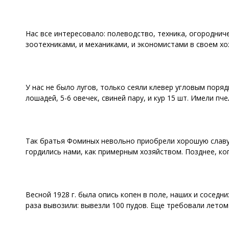
Нас все интересовало: полеводство, техника, огороднич
зоотехниками, и механиками, и экономистами в своем хоз
У нас не было лугов, только сеяли клевер угловым поря
лошадей, 5-6 овечек, свиней пару, и кур 15 шт. Имели пче
Так братья Фоминых невольно приобрели хорошую славу 
гордились нами, как примерным хозяйством. Позднее, ког
Весной 1928 г. была опись копен в поле, наших и соседни
раза вывозили: вывезли 100 пудов. Еще требовали летом