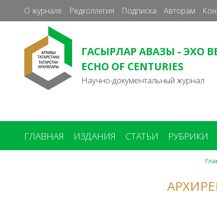
О журнале
Редколлегия
Подписка
Авторам
Кон
ГАСЫРЛАР АВАЗЫ - ЭХО В
ECHO OF CENTURIES
Научно-документальный журнал
ГЛАВНАЯ
ИЗДАНИЯ
СТАТЬИ
РУБРИКИ
Гла
Вы
здесь
АРХИРЕ