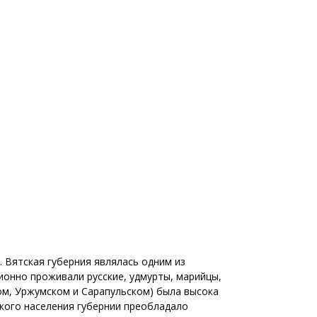
. Вятская губерния являлась одним из
онно проживали русские, удмурты, марийцы,
ом, Уржумском и Сарапульском) была высока
нского населения губернии преобладало