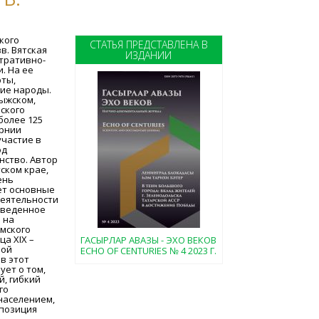
кого
СТАТЬЯ ПРЕДСТАВЛЕНА В
в. Вятская
ИЗДАНИИ
тративно-
. На ее
рты,
ие народы.
мыжском,
ского
 более 125
ернии
участие в
од
нство. Автор
ском крае,
ень
ет основные
деятельности
оведенное
 на
мского
а XIX –
ГАСЫРЛАР АВАЗЫ - ЭХО ВЕКОВ
ной
ECHO OF CENTURIES № 4 2023 Г.
в этот
ует о том,
й, гибкий
го
населением,
 позиция