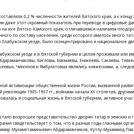
составляли 0,2 % численности жителей Вятского края, а к концу XI
ии даже этот скромный показатель при переводе в цифровые дан
 на юге Вятско-Камского края, отличавшемся наличием плодор
чного по составу населения, среди которого имелось много тат
и в Елабужском уезде, было сконцентрировано и национальное дв
Елабужском уезде и в Вятской губернии в целом проживали или 
бдараманчиковы, Бигловы, Бикмаевы, Еникеевы, Сакаевы, Тевке
кеевых, Чингизов и Ямбулатовых являлись княжескими, а, след
етной активизации общественной жизни России, вызванной разв
 революции 1905-1907 гг., войнами начала XX столетия, други
валась и социальная жизнь в Вятской губернии, активное учас
тало возросшее представительство дворян-татар в земских и г
рания свидетельствует о том, что в разные годы гласными орг
ктимир Мухаметаминьевич Абдараманчиков, Кутлу-Мухаммед Павл