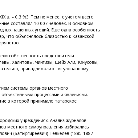
X в. – 0,3 %3. Тем не менее, с учетом всего
ные составлял 10 007 человек. В основном
одных пашенных угодий. Еще одна особенность
ар, что объяснялось близостью к Казанской
орянство.
имели собственность представители
левы, Халитовы, Чингизы, Шейх Али, Юнусовы,
овательно, принадлежали к титулованному
итием системы органов местного
ми объективными процессами и явлениями.
тие в которой принимало татарское
ородских учреждениях. Анализ журналов
анов местного самоуправления избирались
ович (Батыргиреевич) Тевкелев (1885-1887