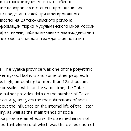
и татарское купечество и особенно
ие на характер и степень проявления их
ти представителей привилегированного
населения Вятско-Камского региона
ансформации тюрко-мусульманского мира России
эффективный, гибкий механизм взаимодействия
 которого являлась гражданская позиция
ies. The Vyatka province was one of the polyethnic
omi-Permyaks, Bashkirs and some other peoples. In
 was high, amounting to more than 125 thousand
 prevailed, while at the same time, the Tatar
 The author provides data on the number of Tatar
activity, analyzes the main directions of social
out the influence on the internal life of the Tatar
y, as well as the main trends of social
tka province an effective, flexible mechanism of
portant element of which was the civil position of