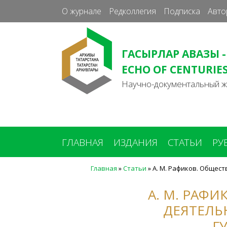
О журнале
Редколлегия
Подписка
Авто
ГАСЫРЛАР АВАЗЫ -
ECHO OF CENTURIE
Научно-документальный 
ГЛАВНАЯ
ИЗДАНИЯ
СТАТЬИ
РУ
Главная
»
Статьи
»
А. М. Рафиков. Общест
Вы
здесь
А. М. РАФ
ДЕЯТЕЛЬ
ГУ