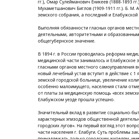
гг.), Омар Сулейманович Еникеев (1888-1893 гг
Мухаметшанович Биглов (1909-1911 гг.). Б. М. 
земского собрания, а последний и Елабужской 
Выполняя обязанности гласных органов местн
деятельными, авторитетными и образованными
общегубернское значение.
В 1894 г. в России проводилась реформа меди
медицинской части занималось и Елабужское з
гласными органов местного самоуправления во
новый лечебный устав вступит в действие с 1
земской городской больнице, увеличение коли
особенно малоимущего, населения стали отм
от платы за медицинскую помощь «всех земск
Елабужском уезде прошла успешно.
Значительный вклад в развитие социально-быт
характерных эпизодов общественной деятельн
городских лугов». На первый взгляд этот воп
части населения г. Елабуги. Суть проблемы з
принадлежать только городским жителям, имев