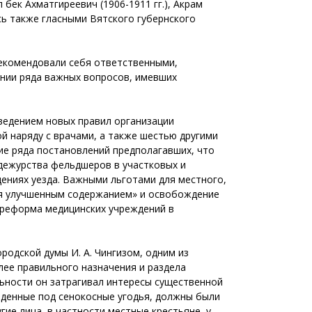
 бек Ахматгиреевич (1906-1911 гг.), Акрам
лись также гласными Вятского губернского
рекомендовали себя ответственными,
ении ряда важных вопросов, имевших
Введением новых правил организации
й наряду с врачами, а также шестью другими
ие ряда постановлений предполагавших, что
 дежурства фельдшеров в участковых и
дениях уезда. Важными льготами для местного,
ся улучшенным содержанием» и освобождение
 реформа медицинских учреждений в
родской думы И. А. Чингизом, одним из
лее правильного назначения и раздела
льности он затрагивал интересы существенной
веденные под сенокосные угодья, должны были
ие лица, в частности местные крестьяне, у