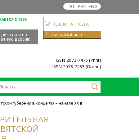
ТАТ
РУС
ENG
АЕТСЯ С 1995
КОРЗИНА ПУСТА
дписаться на
Личный кабинет
чатную версию
ISSN 2073-7475 (Print)
ISSN 2073-7483 (Online)
ской губернии в конце XIX – начале XX в.
ОРИТЕЛЬНАЯ
 ВЯТСКОЙ
 В.