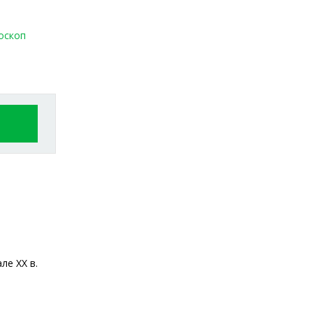
оскоп
ле XX в.