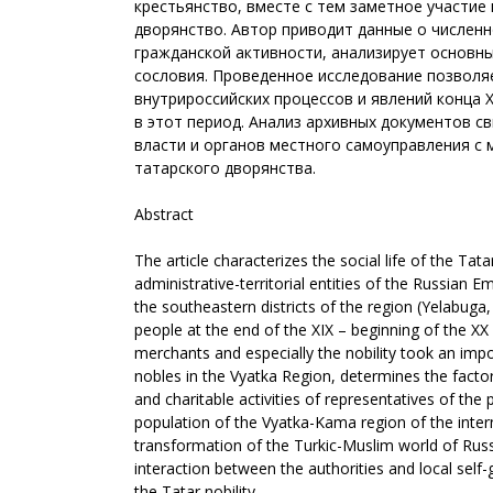
крестьянство, вместе с тем заметное участие
дворянство. Автор приводит данные о численн
гражданской активности, анализирует основн
сословия. Проведенное исследование позволя
внутрироссийских процессов и явлений конца 
в этот период. Анализ архивных документов с
власти и органов местного самоуправления с
татарского дворянства.
Abstract
The article characterizes the social life of the Ta
administrative-territorial entities of the Russian 
the southeastern districts of the region (Yelabu
people at the end of the XIX – beginning of the XX
merchants and especially the nobility took an impo
nobles in the Vyatka Region, determines the factors
and charitable activities of representatives of the
population of the Vyatka-Kama region of the inter
transformation of the Turkic-Muslim world of Russi
interaction between the authorities and local sel
the Tatar nobility.