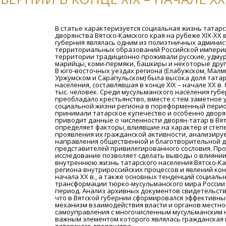
В статье характеризуется социальная жизнь татарс
дворянства Вятско-Камского края на рубеже XIX-XX в
губерния являлась одним из полиэтничных админис
территориальных образований Российской империи
территории традиционно проживали русские, удму
марийцы, коми-пермяки, башкиры и некоторые друг
В юго-восточных уездах региона (Елабужском, Мал
Уржумском и Сарапульском) была высока доля татар
населения, составлявшая в конце XIX – начале XX в.
тыс. человек. Среди мусульманского населения губ
преобладало крестьянство, вместе с тем заметное 
социальной жизни региона в пореформенный пери
принимали татарское купечество и особенно дворя
приводит данные о численности дворян-татар в Вят
определяет факторы, влиявшие на характер и степ
проявления их гражданской активности, анализиру
направления общественной и благотворительной 
представителей привилегированного сословия. Пр
исследование позволяет сделать выводы о влиянии
внутреннюю жизнь татарского населения Вятско-Ка
региона внутрироссийских процессов и явлений конц
начала XX в., а также основных тенденций социаль
трансформации тюрко-мусульманского мира России 
период. Анализ архивных документов свидетельств
что в Вятской губернии сформировался эффективны
механизм взаимодействия власти и органов местно
самоуправления с многочисленным мусульманским 
важным элементом которого являлась гражданская