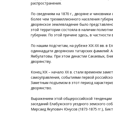
распространения.
По сведениям на 1870 г., дворяне и чиновники 
более чем трехмиллионного населения губерн
дворянское землевладение было представлено
этой территории состояла в наличии полиэтни
губернии. По этой причине здесь, в частност
По нашим подсчетам, на рубеже XIX-XX вв. в 
одиннадцати дворянских татарских фамилий: А
Ямбулатовы. При этом династии Сакаевых, Ени
дворянству.
Конец XIX – начало XX в. стали временем зам
самоуправления, событиями первой российской
Заметным подъемом в этот период характеризо
дворянство.
Выражением этой общероссийской тенденции с
заседаний Елабужского уездного земского соб
Мирсаид Якупович Юнусов (1873-1875 гг.), Би