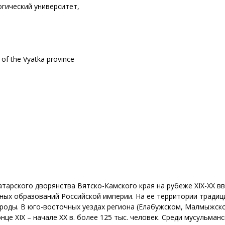
гический университет,
ty of the Vyatka province
тарского дворянства Вятско-Камского края на рубеже XIX-XX вв
ых образований Российской империи. На ее территории традици
ароды. В юго-восточных уездах региона (Елабужском, Малмыжск
нце XIX – начале XX в. более 125 тыс. человек. Среди мусульма