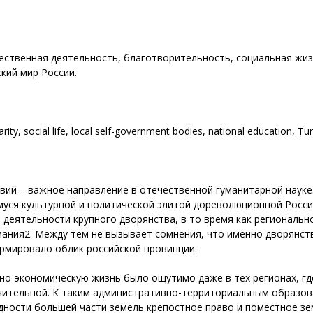
ественная деятельность, благотворительность, социальная жиз
кий мир России.
charity, social life, local self-government bodies, national education, T
вий – важное направление в отечественной гуманитарной науке
уся культурной и политической элитой дореволюционной России
деятельности крупного дворянства, в то время как региональн
ания2. Между тем не вызывает сомнения, что именно дворянств
рмировало облик российской провинции.
но-экономическую жизнь было ощутимо даже в тех регионах, гд
чительной. К таким административно-территориальным образова
дности большей части земель крепостное право и поместное з