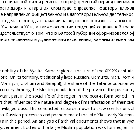
 в социальной жизни региона в пореформенный период принимал
ости дворян-татар в Вятском крае, определяет факторы, влиявш
ые направления общественной и благотворительной деятельнос
ет сделать выводы о влиянии на внутреннюю жизнь татарского 
XIX – начала XX в., а также основных тенденций социальной тр
видетельствует о том, что в Вятской губернии сформировался 
 многочисленным мусульманским населением, важным элементом
tar nobility of the Vyatka-Kama region at the turn of the XIX-XX centur
Empire. On its territory, traditionally lived Russian, Udmurts, Mari, K
ga, Malmyzh, Urzhum and Sarapul), the share of the Tatar population
 century. Among the Muslim population of the province, the peasantry
rtant part in the social life of the region in the post-reform period.
 that influenced the nature and degree of manifestation of their civic 
 privileged class. The conducted research allows to draw conclusions ab
nal Russian processes and phenomena of the late XIX – early XX centur
a in this period. An analysis of archival documents shows that in Vya
f-government bodies with a large Muslim population was formed, an im