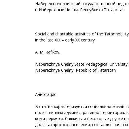
Набережночелнинский государственный педаго
г. Набережные Челны, Республика Татарстан
Social and charitable activities of the Tatar nobili
in the late XIX – early XX century
A. M. Rafikov,
Naberezhnye Chelny State Pedagogical University,
Naberezhnye Chelny, Republic of Tatarstan
Аннотация
В статье характеризуется социальная жизнь та
полиэтничных административно-территориальн
коми-пермяки, башкиры и некоторые другие н
доля татарского населения, составлявшая в ко