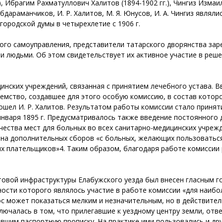
.), Ибрагим Рахматуллович Халитов (1894-1902 гг.), Чингиз Измаил
Абдараманчиков, И. Р. Халитов, М. Я. Юнусов, И. А. Чингиз явля
городской думы в четырехлетие с 1906 г.
ого самоуправления, представители татарского дворянства за
 людьми. Об этом свидетельствует их активное участие в реш
цинских учреждений, связанная с принятием лечебного устава. 
емство, создавшее для этого особую комиссию, в состав которо
шел И. Р. Халитов. Результатом работы комиссии стало принят
 января 1895 г. Предусматривалось также введение постоянного
чества мест для больных во всех санитарно-медицинских учреж
ена дополнительных сборов «с больных, желающих пользовать
их плательщиков»4. Таким образом, благодаря работе комиссии
овой инфраструктуры Елабужского уезда был внесен гласным го
ости которого являлось участие в работе комиссии «для наибо
рос может показаться мелким и незначительным, но в действите
аключалась в том, что прилегавшие к уездному центру земли, от
шим паспортную прописку. На практике ими пользовались и друг