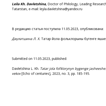
Leila Kh. Davletshina,
Doctor of Philology, Leading Researche
Tatarstan, e-mail: leyla.davletshina@yandex.ru
В редакцию статья поступила 11.05.2023, опубликована:
Дәүләтшина Л. Х.
Татар йола фольклорының бүгенге яшәеше:
Submitted on 11.05.2023, published:
Davletshina L. Kh.
Tatar jola fol’klorynyn bygenge jasheeshe:
vekov
[Echo of centuries], 2023, no. 3, pp. 185-195.