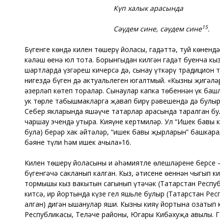
Күп халык арасында
15
Сәүдем сине, сәүдем сине
.
Бүгенге көндә килен төшерү йоласы, гадәттә, туй көненд
кәләш өенә юл тота. Борынгыдан килгән гадәт буенча кыз
шартларда үзгәреш кичерсә дә, сынау үткәрү традицион 
нигездә бүген дә актуальлеген югалтмый. «Кызның җиңгәлә
әзерләп көтеп торалар. Сынаулар капка төбеннән үк башла
ук төрле табышмакларга җавап бирү рәвешендә дә булырга
Себер якларында яшәүче татарлар арасында таралган була
чаршау эчендә утыра. Кияүне кертмиләр. Ул “Ишек бавы к
була) берәр хак әйтәләр, “ишек бавы җырларын” башкара
бәяне түли һәм ишек ачыла»16.
Килен төшерү йоласының иң әһәмиятле өлешләренең берсе 
бүгенгәчә сакланып калган. Кыз, әтисенең өеннән чыгып к
тормышы кыз вакытын сагынып үтәчәк (Татарстан Республи
китсә, ир йортында күзе гел яшьле булыр (Татарстан Рес
алган) дигән ышанулар яши. Кызны кияү йортына озатып к
Республикасы, Теләче районы, Югары Кибәхуҗа авылы. Г. Р