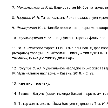
7.
Мөхәммәтҗанов Р.
М.
Башкортстан Ык буе татарлары
8.
Надиров И. Н.
Татар халкының йола поэзиясе, уен җырл
9.
Ямалтдинов И. И.
Чиләбе өлкәсе татарлары фольклоры 
10.
Мухамедзянов Р. М.
Специфика татарских фольклорных
11. Ф. В. Әхмәтова тарафыннан язып алынган. Җырга кара
(нүгәрләр) тарафыннан әйтелгән. Типсәү – тип сүзеннән 
такмак-җыр әйтүне типсәү дигәннәр».
12.
Юсупов Ф. Ю.
Музыкальное наследие сибирских татар
IV: Музыкальное наследие. – Казань, 2018. – С. 28.
13. Кылгыну – назлану.
14. Бакшы – багучы (казак телендә баксы) – ырым, им-то
15. Татар халык иҗаты. Йола һәм уен җырлары / Төз.
И. 