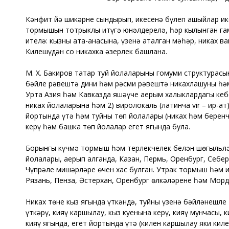
Кəнфит йə шикəрне сындырып, икесенə бүлеп ашыйлар ике
тормышын тотрыклы итүгә юнәлдерелә, һәр кылынган гам
ителә: кызның ата-анасына, үзенә аталган мәһәр, никах 
Килешүдән соң никахка әзерлек башлана.
М. Х. Бакиров татар туй йолаларының гомуми структурасын
бәйле рәвештә дини һәм рәсми рәвештә никахлашуның һәм
Урта Азия һәм Кавказда яшәүче аерым халыклардагы кебек ү
никах йолаларына һәм 2) виролокаль (латинча vir – ир-а
йортында үтә һәм туйның төп йолалары (никах һәм беренче
керү һәм башка төп йолалар егет ягында була.
Борынгы күчмә тормыш һәм терлекчелек белән шөгыльлә
йолалары, аерып алганда, Казан, Пермь, Оренбург, Себер
Чүпрәле мишәрләре өчен хас булган. Утрак тормыш һәм и
Рязань, Пенза, Әстерхан, Оренбург өлкәләренең һәм Мор
Никах төне кыз ягында үткәндә, туйның үзенә бәйләнешле
үткәрү, кияү каршылау, кыз куенына керү, кияү мунчасы, 
кияү ягында, егет йортында үтә (килен каршылау яки киле