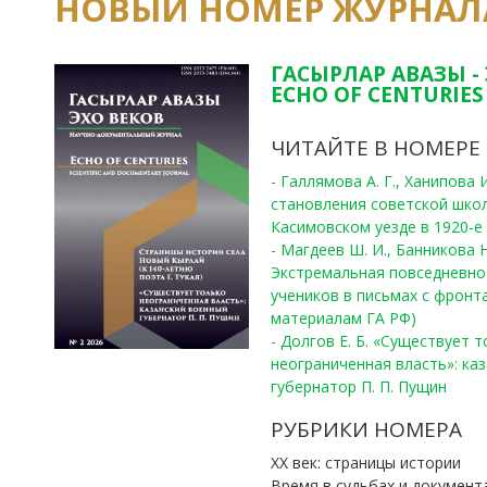
НОВЫЙ НОМЕР ЖУРНАЛ
ГАСЫРЛАР АВАЗЫ -
ECHO OF CENTURIES 
ЧИТАЙТЕ В НОМЕРЕ
- Галлямова А. Г., Ханипова
становления советской шко
Касимовском уезде в 1920-е 
- Магдеев Ш. И., Банникова Н
Экстремальная повседневно
учеников в письмах с фронта
материалам ГА РФ)
- Долгов Е. Б. «Существует 
неограниченная власть»: ка
губернатор П. П. Пущин
РУБРИКИ НОМЕРА
ХХ век: страницы истории
Время в судьбах и документ