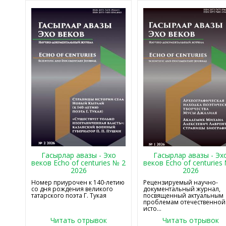
Гасырлар авазы - Эхо
Гасырлар авазы - Эх
веков Echo of centuries № 2
веков Echo of centuries
2026
2026
Номер приурочен к 140-летию
Рецензируемый научно-
со дня рождения великого
документальный журнал,
татарского поэта Г. Тукая
посвященный актуальным
проблемам отечественной
исто...
Читать отрывок
Читать отрывок