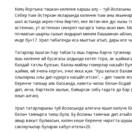
Кияү йортына төшкән киленне каршы алу – туй йоласының 
Себер һәм Әстерхан якларында киленне һәм аның якыннар
шәл астында әкрен генә йөртеп, ике яктан ике дус кызы 
өстеннән, ут өстеннән сикереп чыгарга тиеш икән мин. М
почмагын шырпы сызып яндырып минем башымнан әйләндер
инде бу»17. Урал төбәгендә исә мылтык атып, дары исе чы
Татарлар яшәгән һәр төбәктә яшь парны барча туганнар к
яшь киленне өй бусагасы алдында көтеп тора, ак җәймәг
балдай татлы булсын, баллы-майлы гомерләр насыйп булс
җәйми, өй эченә кергәч, эчке якка җәя. “Хуш киләсең ба
олыларны олы дип күрергә насыйп итсен”, – дип тәмле я
беренче тапкыр аяк басканда, көянтә-чиләк белән бодай 
дип, акча, бөртекле ашлык, бавырсак сибү гадәте дә бар 
язып алган).
Урал татарларының туй йоласында әлегәчә яшәп килүче бер
белән таянырга тиеш була. Бу йоланы таянчык дип атыйла
авыр вакыт булмасын, килен кеше беренче чиратта шушы 
саклаучылар буларак кабул ителә»20.