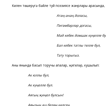
Килен төшерүгә бәйле туй поэзиясе жанрлары арасында,
Атаң-анаң йоласы,
Пигәмбәрләр догасы,
Май кебек йомшак күңелле бу
Бал кебек татлы телле бул,
Тату торыгыз.
Аның янында басып торучы апалар, җиңгиләр, кушылып:
Ак юллы бул,
Ак күңелле бул.
Аягың җиңел булсын!
Авызың аш белән килсен,