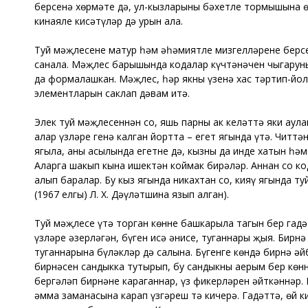
берсенә хөрмәте дә, ул-кызларының бәхетле тормышына ө
кинаяле кисәтүләр дә урын ала.
Туй мәҗлесенең матур һәм әһәмиятле мизгелләренең берс
санала. Мәҗлес барышында кодалар күчтәнәчен чыгаруны
да формалашкан. Мәҗлес, һәр якның үзенә хас тәртип-йо
элементларын саклап дәвам итә.
Элек туй мәҗлесеннән соң, яшь парны ак келәттә яки аула
алар үзләре генә калган йортта – егет ягында үтә. Читтә
ягыла, аның асылында егетнең дә, кызның да инде хатын һ
Аларга шакып кына ишектән коймак бирәләр. Аннан соң код
алып баралар. Бу кыз ягында никахтан соң, кияү ягында т
(1967 елгы) Л. Х. Дәүләтшина язып алган).
Туй мәҗлесе үтә торган көнне башкарыла тагын бер гадә
үзләре әзерләгән, бүген исә әнисе, туганнары җыя. Бирнә
туганнарына бүләкләр дә салына. Бүгенге көндә бирнә әй
бирнәсен сандыкка тутырып, бу сандыкны аерым бер көнн
бергәләп бирнәне караганнар, үз фикерләрен әйткәннәр. 
әмма заманасына карап үзгәреш тә кичерә. Гадәттә, өй к