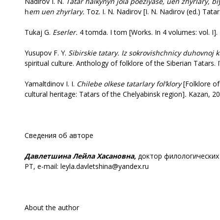
Nadirov I. N.
Tatar halkynyn jola poeziyase, uen zhyrlary, b
һ
em uen zhyrlary.
Toz. I. N. Nadirov [I. N. Nadirov (ed.) Tata
Tukaj G.
Eserler.
4 tomda. I tom [Works. In 4 volumes: vol. I].
Yusupov F. Y.
Sibirskie tatary. Iz sokrovishchnicy duhovnoj ku
spiritual culture. Anthology of folklore of the Siberian Tatars.
Yamaltdinov I. I.
Chilebe olkese tatarlary fol’klory
[Folklore o
cultural heritage: Tatars of the Chelyabinsk region]
.
Kazan, 20
Сведения об авторе
Давлетшина Лейла Хасановна,
доктор филологических 
РТ, e-mail: leyla.davletshina@yandex.ru
About the author