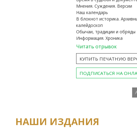
Мнения. Суждения. Версии
Наш календарь
В блокнот историка. Архивн
калейдоскоп
Обычаи, традиции и обряды
Информация. Хроника
Читать отрывок
КУПИТЬ ПЕЧАТНУЮ ВЕ
ПОДПИСАТЬСЯ НА ОНЛ
НАШИ ИЗДАНИЯ