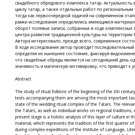
свадебного обрядового комплекса татар. Актуальность 
циклу татар, а также отдельных работ по региональным 
тогда как первоочередной задачей на современном этапе
рамки исследования определились имеющимся материалом
оборот полевые записи, собранные в ходе комплексных э
центра развития традиционной культуры на территории 
Автора интересовало, прежде всего, современное состо
В ходе исследования автор проводит последовательный
определяя их нынешнее состояние, фиксируя видоизмене
что свадебные обряды являются на сегодняшний день од
значимость и магическую мотивировку, что приводит к 
Abstract
The study of ritual folklore of the beginning of the XXI centur
texts accompanying them are among the most important tasks 
state of the wedding ritual complex of the Tatars. The relevan
the Tatars, as well as individual works on regional traditions, 
present stage is a holistic analysis of this layer of culture i
material, which represents the tradition of the first quarter of 
during complex expeditions of the Institute of Language, Lit