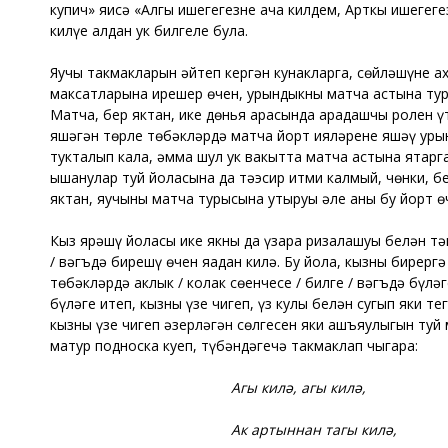
купич» яисә «Алгы ишегегезне ача килдем, Арткы ишегеге
килүе алдан ук билгеле була.
Яучы такмакларын әйтеп кергән кунакларга, сөйләшүнең а
максатларына ирешер өчен, урындыкны матча астына тур
Матча, бер яктан, ике дөнья арасында арадашчы ролен ү
яшәгән төрле төбәкләрдә матча йорт ияләренең яшәү урын
тукталып кала, әмма шул ук вакытта матча астына ятарга
ышанулар туй йоласына да тәэсир итми калмый, чөнки, бе
яктан, яучының матча турысына утыруы әле аның бу йорт ө
Кыз ярәшү йоласы ике якның да үзара ризалашуы белән тәм
/ вәгъдә бирешү өчен яңадан килә. Бу йола, кызны бирерг
төбәкләрдә аклык / колак сөенчесе / билге / вәгъдә бүлә
бүлəге итеп, кызның үзе чигеп, үз кулы белəн сугып яки 
кызның үзе чигеп əзерлəгəн сөлгесен яки ашъяулыгын туй
матур подноска куеп, түбəндəгечə такмаклап чыгара:
Агы
кил
ə,
агы
кил
ə,
Ак
артыннан
тагы
кил
ə,