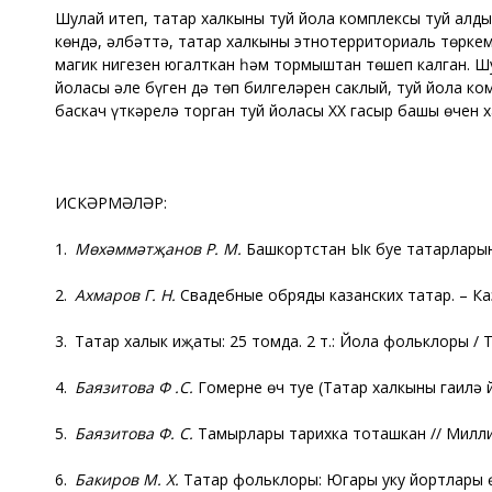
Шулай итеп, татар халкының туй йола комплексы туй алды
көндә, әлбәттә, татар халкының этнотерриториаль төрке
магик нигезен югалткан һәм тормыштан төшеп калган. Шу
йоласы әле бүген дә төп билгеләрен саклый, туй йола ком
баскач үткәрелә торган туй йоласы ХХ гасыр башы өчен х
ИСКӘРМӘЛӘР:
1.
Мөхәммәтҗанов Р.
М.
Башкортстан Ык буе татарлары
2.
Ахмаров Г. Н.
Свадебные обряды казанских татар. – Каза
3. Татар халык иҗаты: 25 томда. 2 т.: Йола фольклоры / Төз
4.
Баязитова Ф .С.
Гомернең өч туе (Татар халкының гаилә й
5.
Баязитова Ф. С.
Тамырлары тарихка тоташкан // Милли-
6.
Бакиров М. Х.
Татар фольклоры: Югары уку йортлары өче