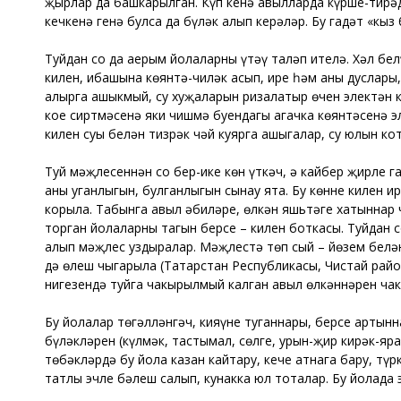
җырлар да башкарылган. Күп кенә авылларда күрше-тирәдә
кечкенә генә булса да бүләк алып керәләр. Бу гадәт «кыз
Туйдан соң да аерым йолаларны үтәү таләп ителә. Хәл бе
килен, иңбашына көянтә-чиләк асып, ире һәм аның дуслары
алырга ашыкмый, су хуҗаларын ризалатыр өчен электән ки
кое сиртмәсенә яки чишмә буендагы агачка көянтәсенә эл
килен суы белән тизрәк чәй куярга ашыгалар, су юлын кот
Туй мәҗлесеннән соң бер-ике көн үткәч, ә кайбер җирле г
аның уңганлыгын, булганлыгын сынау ята. Бу көнне килен 
корыла. Табынга авыл әбиләре, өлкән яшьтәге хатыннар ч
торган йолаларның тагын берсе – килен боткасы. Туйдан с
алып мәҗлес уздыралар. Мәҗлестә төп сый – йөзем белән
дә өлеш чыгарыла (Татарстан Республикасы, Чистай районы
нигезендә туйга чакырылмый калган авыл өлкәннәрен чакы
Бу йолалар төгәлләнгәч, кияүнең туганнары, берсе артын
бүләкләрен (күлмәк, тастымал, сөлге, урын-җир кирәк-яра
төбәкләрдә бу йола казан кайтару, кече атнага бару, түр
татлы эчле бәлеш салып, кунакка юл тоталар. Бу йолада 