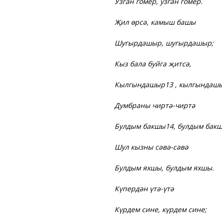
Узган гомер, узган гомер.
Җил өрсә, камыш башы
Шугырдашыр, шугырдашыр;
Кыз бала буйга җитсә,
Кылгындашыр13 , кылгындаш
Думбраны чиртә-чиртә
Булдым бакшы14, булдым бак
Шул кызны сәвә-сәвә
Булдым яхшы, булдым яхшы.
Күпердән үтә-үтә
Күрдем сине, күрдем сине;