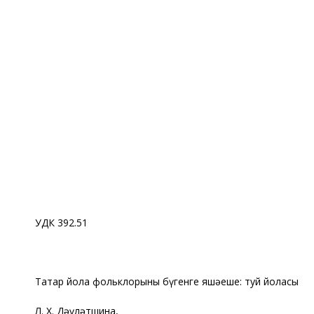
УДК 392.51
Татар йола фольклорының бүгенге яшәеше: туй йоласы
Л. Х. Дәүләтшина,