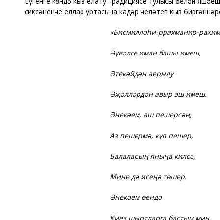
Бүгенге көндә кыз елату традициясе тулысы белән яшәеш
сиксәненче еллар уртасына кадәр чеңләтеп кыз биргәннәр
«Бисмилләһи-ррахманир-рахим
Әүвәлге иман башы имеш,
Әтекәйдән аерылу
Әҗәлләрдән авыр эш имеш.
Әнекәем, аш пешерсәң,
Аз пешермә, күп пешер,
Балаларың яныңа килсә,
Мине дә исеңә төшер.
Әнекәем өендә
Киез шыртларга бастым мин.