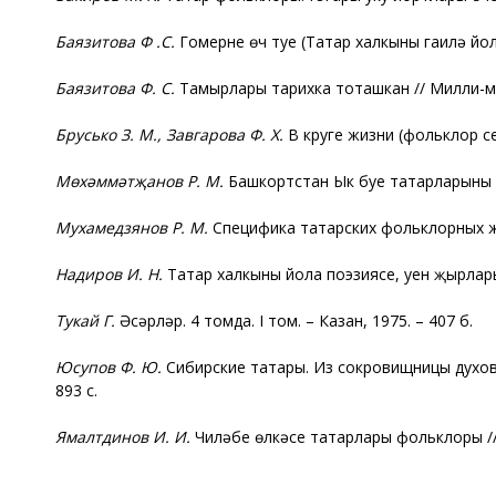
Баязитова Ф .С.
Гомернең өч туе (Татар халкының гаилә йола
Баязитова Ф. С.
Тамырлары тарихка тоташкан // Милли-мәд
Брусько З. М., Завгарова Ф. Х.
В круге жизни (фольклор се
Мөхәммәтҗанов Р. М.
Башкортстан Ык буе татарларыны
Мухамедзянов Р. М.
Специфика татарских фольклорных жан
Надиров И. Н.
Татар халкының йола поэзиясе, уен җырлары
Тукай Г.
Әсәрләр. 4 томда. I том. – Казан, 1975. – 407 б.
Юсупов Ф. Ю.
Сибирские татары. Из сокровищницы духовн
893 с.
Ямалтдинов И. И.
Чиләбе өлкәсе татарлары фольклоры // 