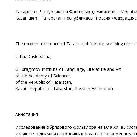
Татарстан Республикасы Фәннәр академиясенең Г. Ибраһи
Казан шәһ., Татарстан Республикасы, Россия Федерацияс
The modern existence of Tatar ritual folklore: wedding cere
L. Kh. Davletshina,
G. Ibragimov Institute of Language, Literature and Art
of the Academy of Sciences
of the Republic of Tatarstan,
Kazan, Republic of Tatarstan, Russian Federation
Аннотация
Исследование обрядового фольклора начала XXI в., си
являются одними из важнейших задач на современном эт