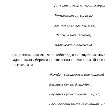
Алтмыш
агасы
,
җитмеш
җиңг
ə
Тулмаганын
тутырыгыз
,
Җитм
ə
г
ə
нен
җиткерегез
,
Шалтыратып
салыгыз
,
Җалтыратып
алыгыз
»4.
Татар халкы яшəгəн төрле төбəклəрдə килешү йоласының
гадәте, кызны бирергə килешкəннəн соң, ике кодагыйның
ачык күрсәтә.
«
К
ə
нфит
сындырады
ике
кодагый
Беравыз
булып
й
ə
ш
ə
йек
,
Беравыз
булып
торайык
, –
дип
,
Бер
-
берсен
ə
тәмле
булсыннар
, –