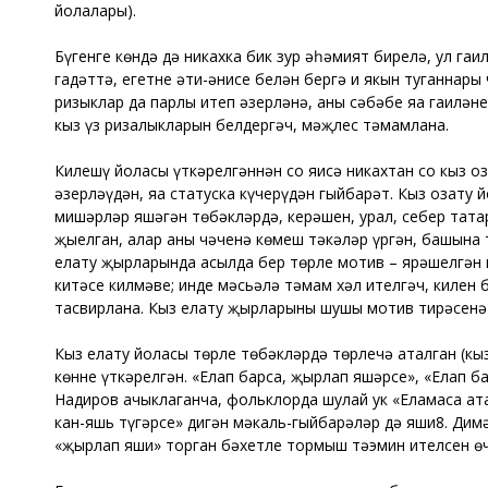
йолалары).
Бүгенге көндә дә никахка бик зур әһәмият бирелә, ул га
гадәттә, егетнең әти-әнисе белән бергә иң якын туганна
ризыклар да парлы итеп әзерләнә, аның сәбәбе яңа гаилән
кыз үз ризалыкларын белдергәч, мәҗлес тәмамлана.
Килешү йоласы үткәрелгәннән соң яисә никахтан соң кыз о
әзерләүдән, яңа статуска күчерүдән гыйбарәт. Кыз озат
мишәрләр яшәгән төбәкләрдә, керәшен, урал, себер татар
җыелган, алар аның чәченә көмеш тәңкәләр үргән, башына
елату җырларында асылда бер төрле мотив – ярәшелгән к
китәсе килмәве; инде мәсьәлә тәмам хәл ителгәч, килен б
тасвирлана. Кыз елату җырларының шушы мотив тирәсенә 
Кыз елату йоласы төрле төбәкләрдә төрлечә аталган (кыз ч
көнне үткәрелгән. «Елап барсаң, җырлап яшәрсең», «Елап бар
Надиров ачыклаганча, фольклорда шулай ук «Еламасаң ата
кан-яшь түгәрсең» дигән мәкаль-гыйбарәләр дә яши8. Ди
«җырлап яши» торган бәхетле тормыш тәэмин ителсен өче