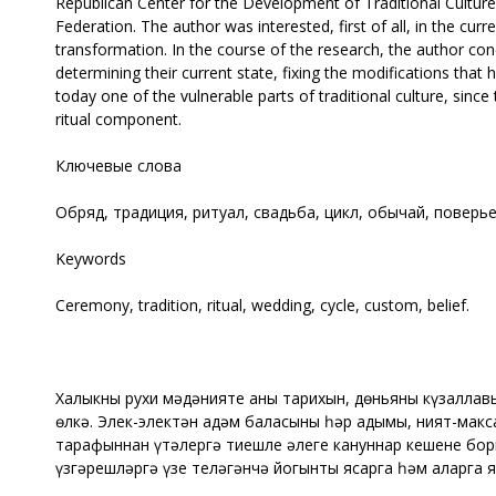
Republican Center for the Development of Traditional Culture 
Federation. The author was interested, first of all, in the curre
transformation. In the course of the research, the author condu
determining their current state, fixing the modifications th
today one of the vulnerable parts of traditional culture, since
ritual component.
Ключевые слова
Обряд, традиция, ритуал, свадьба, цикл, обычай, поверье
Keywords
Ceremony, tradition, ritual, wedding, cycle, custom, belief.
Халыкның рухи мәдәнияте аның тарихын, дөньяны күзаллав
өлкә. Элек-электән адәм баласының һәр адымы, ният-мак
тарафыннан үтәлергә тиешле әлеге кануннар кешенең бо
үзгәрешләргә үзе теләгәнчә йогынты ясарга һәм аларга