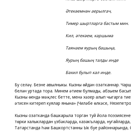
Әтекәемнән аерылгач,
Тимер шыртларга бастым мин.
Кил, әтекәем, каршыма
Таянаем яурың башыңа,
Яурың башың талды инде
Бәхил булып кал инде.
Бу сеңләү. Безнең авылныкы. Кызны өйдән озатканнар. Чарш
белән уртада тора. Минем әтием булмады, абзыем басып
Кызның өендә мәҗлес бетте, менә хәзер алып чыгарга тие
әтисен китереп куялар янына» (Чиләбе өлкәсе, Нязепетро
Кызны озатканда башкарыла торган туй йола поэзиясенең
төрки халыклардан үзбәкләрдә, казакъларда, нугайларда
Татарстанда һәм Башкортстанның Ык буе районнарында, 