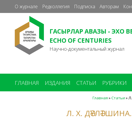
О журнале
Редколлегия
Подписка
Авторам
Кон
ГАСЫРЛАР АВАЗЫ - ЭХО В
ECHO OF CENTURIES
Научно-документальный журнал
ГЛАВНАЯ
ИЗДАНИЯ
СТАТЬИ
РУБРИКИ
Главная
»
Статьи
»
Л
Вы
здесь
Л. Х. ДӘҮЛӘТШИ