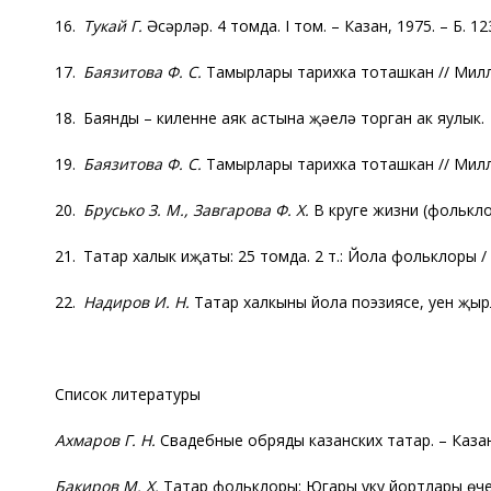
16.
Тукай Г.
Әсәрләр. 4 томда. I том. – Казан, 1975. – Б. 12
17.
Баязитова Ф. С.
Тамырлары тарихка тоташкан // Милли
18. Баянды – киленнең аяк астына җәелә торган ак яулык.
19.
Баязитова Ф. С.
Тамырлары тарихка тоташкан // Милл
20.
Брусько З. М., Завгарова Ф. Х.
В круге жизни (фолькло
21. Татар халык иҗаты: 25 томда. 2 т.: Йола фольклоры / Тө
22.
Надиров И. Н.
Татар халкының йола поэзиясе, уен җыр
Список литературы
Ахмаров Г. Н.
Свадебные обряды казанских татар. – Казань
Бакиров М. Х.
Татар фольклоры: Югары уку йортлары өчен 