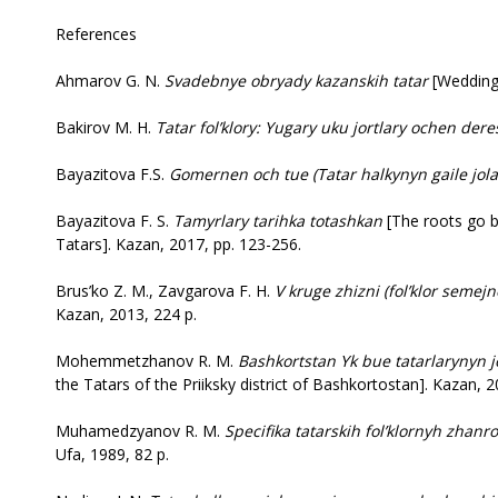
References
Ahmarov G. N.
Svadebnye obryady kazanskih tatar
[Wedding
Bakirov M. H.
Tatar fol’klory: Yugary uku jortlary ochen der
Bayazitova F.S.
Gomernen och tue
(Tatar halkynyn gaile jola
Bayazitova F. S.
Tamyrlary tarihka totashkan
[The roots go b
Tatars]. Kazan, 2017, pp. 123-256.
Brus’ko Z. M., Zavgarova F. H.
V kruge zhizni (fol’klor semej
Kazan, 2013, 224 p.
Mohemmetzhanov R. M.
Bashkortstan Yk bue tatarlarynyn jo
the Tatars of the Priiksky district of Bashkortostan]. Kazan, 2
Muhamedzyanov R. M.
Specifika tatarskih fol’klornyh zha
Ufa, 1989, 82 p.