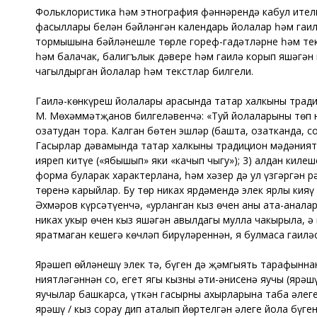
Фольклористика һәм этнография фәннәрендә кабул ителгә
фасыллары белән бәйләнгән календарь йолалар һәм гаил
тормышына бәйләнешле төрле гореф-гадәтләрне һәм текс
һәм балачак, балигълык дәвере һәм гаилә корып яшәгән в
чагылдырган йолалар һәм текстлар билгели.
Гаилә-көнкүреш йолалары арасында татар халкының тради
М. Мөхәммәтҗанов билгеләвенчә: «Туй йолаларының төп ю
озатудан тора. Калган бөтен эшләр (башта, озатканда, со
Гасырлар дәвамында татар халкының традицион мәдәнияте
ияреп китүе («ябышып» яки «качып чыгу»); 3) алдан килеш
форма буларак характерлана, һәм хәзер дә ул үзгәргән 
төренә карыйлар. Бу төр никах ярдәмендә элек ярлы кияү 
Әхмәров күрсәтүенчә, «урланган кыз өчен аның ата-анала
никах укыр өчен кыз яшәгән авылдагы мулла чакырыла, ә 
яратмаган кешегә көчләп бирүләреннән, я булмаса гаиләс
Ярәшеп өйләнешү элек тә, бүген дә җәмгыять тарафыннан 
ниятләгәннән соң, егет ягы кызның әти-әнисенә яучы (ярә
яучылар башкарса, үткән гасырның ахырларына таба әлег
ярәшү / кыз сорау дип аталып йөртелгән әлеге йола бүген