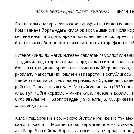
Аягың белән ырыс (бәхет) килсен21,
– дигән т
Егетнең олы апалары, җиңгиләре тарафыннан килен каршыл
һәм каенана йортындагы киләчәк тормышын сүз-йола код
кешенең вазифа-бурычларына бәйләнешле теләкләрен гәүдә
йоланы яхшы белгән өлкән яшьтәге хатын тарафыннан әй
Бүгенге көндә дә магик нигезен саклаган гамәлләрдән ба
традицияләрдә төрле вариантларда яшәп килгән гадәтләр
борынгы традицияләрне саклап килгән кайбер авылларда к
ризалату максатыннан эшләнә (Татарстан Республикасы, С
Кайбер якларда исә, «куллары ризыклы» булсын дип, кил
районы, Сарсаз авылы. Ф. Н. Мотыйгуллинадан (1930 елгы)
алдан ук: «Өйгә кердеңме – мичкә кара, тәрәзәгә карама,
Сүлә авылы. М. Т. Зариповадан (1915 елгы) З. М. Арикеева
хәтерендә тота.
Килен төшергәннән соң, махсус билгеләнгән көнне туй мә
кадәр дәвам итә. Мәҗлестә башкарылган поэтик-музыкал
атыйлар. Әлеге йола борынгы төрки-татар чорларыннан у