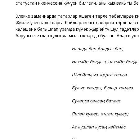
статустан икенчесенә күчүен билгели, аның кыз вакыты б
Элекке заманнарда татарлар яшәгән төрле төбәкләрдә ки
Җирле үзенчәлекләргә бәйле рәвештә аларны төрлечә ата
кәләшенә багышлап урамда күмәк җыр әйтү шул гадәтләрн
баручы егетләр кулында мылтыклар да булган. Алар шул
Һавада бер йолдыз бар,
Нәкыйп йолдыз, нәкыйп йолды
Шул йолдыз җиргә төшсә,
Булыр көндез, булыр көндез.
Суларга салсаң батмас
Янган күмер, янган күмер;
Ат кушлап кусаң кайтмас