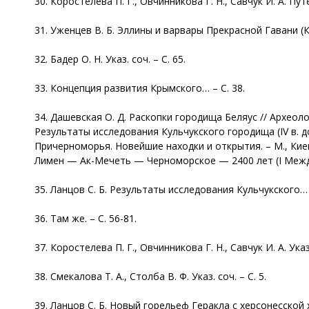
30. Коростелева П. Г., Овчинникова Г. Н., Савчук И. А. Пу
31. Уженцев В. Б. Эллины и варвары Прекрасной Гавани (Калос
32. Бадер О. Н. Указ. соч. – С. 65.
33. Концепция развития Крымского… – С. 38.
34. Дашевская О. Д. Раскопки городища Беляус // Археолог
Результаты исследования Кульчукского городища (IV в. до
Причерноморья. Новейшие находки и открытия. – М., Киев,
Лимен — Ак-Мечеть — Черноморское — 2400 лет (I Междун
35. Ланцов С. Б. Результаты исследования Кульчукского… –
36. Там же. – С. 56-81.
37. Коростелева П. Г., Овчинникова Г. Н., Савчук И. А. Указ.
38. Смекалова Т. А., Столба В. Ф. Указ. соч. – С. 5.
39. Ланцов С. Б. Новый горельеф Геракла с херсонесской 