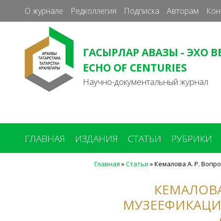
О журнале
Редколлегия
Подписка
Авторам
Кон
ГАСЫРЛАР АВАЗЫ - ЭХО В
ECHO OF CENTURIES
Научно-документальный журнал
ГЛАВНАЯ
ИЗДАНИЯ
СТАТЬИ
РУБРИКИ
Главная
»
Статьи
»
Кемалова А. Р. Вопр
Вы
здесь
КЕМАЛОВА
МУЗЕЕФИКАЦИ