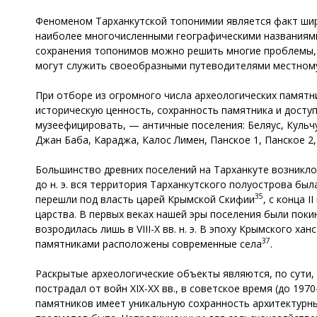
Феноменом Тарханкутской топонимии является факт шир
наиболее многочисленными географическими названиями
сохранения топонимов можно решить многие проблемы, с
могут служить своеобразными путеводителями местному
При отборе из огромного числа археологических памятн
историческую ценность, сохранность памятника и досту
музеефицировать, — античные поселения: Беляус, Кульчу
Джан Баба, Караджа, Калос Лимен, Панское 1, Панское 2
Большинство древних поселений на Тарханкуте возникло в
до н. э. вся территория Тарханкутского полуострова бы
35
перешли под власть царей Крымской Скифии
, с конца 
царства. В первых веках нашей эры поселения были пок
возродилась лишь в VIII-X вв. н. э. В эпоху Крымского х
37
памятниками расположены современные села
.
Раскрытые археологические объекты являются, по сути,
пострадал от войн XIX-XX вв., в советское время (до 197
памятников имеет уникальную сохранность архитектурны