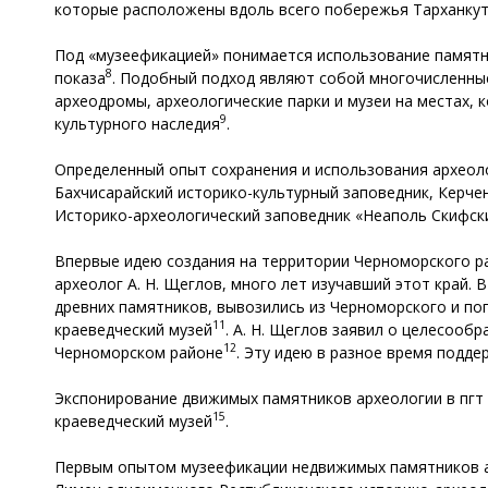
которые расположены вдоль всего побережья Тарханкут
Под «музеефикацией» понимается использование памятни
8
показа
. Подобный подход являют собой многочисленны
археодромы, археологические парки и музеи на местах,
9
культурного наследия
.
Определенный опыт сохранения и использования археоло
Бахчисарайский историко-культурный заповедник, Керче
Историко-археологический заповедник «Неаполь Скифски
Впервые идею создания на территории Черноморского р
археолог А. Н. Щеглов, много лет изучавший этот край. 
древних памятников, вывозились из Черноморского и по
11
краеведческий музей
. А. Н. Щеглов заявил о целесооб
12
Черноморском районе
. Эту идею в разное время поддер
Экспонирование движимых памятников археологии в пгт 
15
краеведческий музей
.
Первым опытом музеефикации недвижимых памятников ар