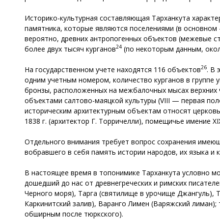
Историко-культурная составляющая Тарханкута характе
памятника, которые являются поселениями (в основном —
вероятно, древних антропогенных объектов (межевые стр
24
более двух тысяч курганов
(по некоторым данным, око
26
На государственном учете находятся 116 объектов
. В
одним учетным номером, количество курганов в группе ук
бронзы, расположенных на межбалочных мысах верхних 
объектами салтово-маяцкой культуры (VIII — первая поло
историческим архитектурным объектам относят церковь 
1838 г. (архитектор Г. Торричелли), помещичье имение XIX 
Отдельного внимания требует вопрос сохранения имеющ
вобравшего в себя память истории народов, их языка и 
В настоящее время в топонимике Тарханкута условно мо
дошедший до нас от древнегреческих и римских писателей,
Черного моря), Тарга (святилище в урочище Джангуль), 
Каркинитский залив), Варанго Лимен (Варяжский лиман);
обширным после тюркского).