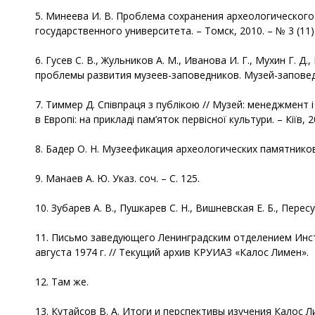
5. Минеева И. В. Проблема сохранения археологического
государственного университета. – Томск, 2010. – № 3 (11). 
6. Гусев С. В., Жульников А. М., Иванова И. Г., Мухин Г.
проблемы развития музеев-заповедников. Музей-заповедни
7. Тиммер Д. Спiвпраця з публiкою // Музей: менеджмент i о
в Εвропi: на прикладi пам’яток первiсноï культури. – Кiïв, 20
8. Бадер О. Н. Музеефикация археологических памятников /
9. Манаев А. Ю. Указ. соч. – С. 125.
10. Зубарев А. В., Пушкарев С. Н., Вишневская Е. Б., Пер
11. Письмо заведующего Ленинградским отделением Инсти
августа 1974 г. // Текущий архив КРУИАЗ «Калос Лимен».
12. Там же.
13. Кутайсов В. А. Итоги и перспективы изучения Калос