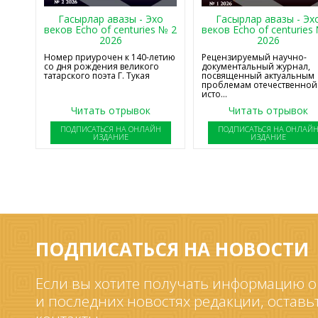
Гасырлар авазы - Эхо
Гасырлар авазы - Эх
веков Echo of centuries № 2
веков Echo of centuries
2026
2026
Номер приурочен к 140-летию
Рецензируемый научно-
со дня рождения великого
документальный журнал,
татарского поэта Г. Тукая
посвященный актуальным
проблемам отечественной
исто...
Читать отрывок
Читать отрывок
ПОДПИСАТЬСЯ НА ОНЛАЙН
ПОДПИСАТЬСЯ НА ОНЛАЙ
ИЗДАНИЕ
ИЗДАНИЕ
ПОДПИСАТЬСЯ НА НОВОСТИ
Если вы хотите получать информацию о
и последних новостях редакции, оставь