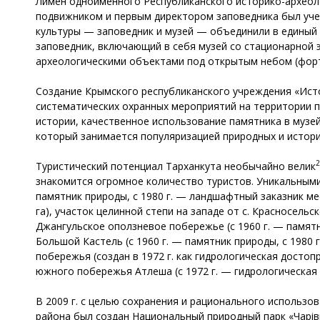
Лимен одноименного Республиканского историко-археол
подвижником и первым директором заповедника был учен
культуры — заповедник и музей — объединили в единый
заповедник, включающий в себя музей со стационарной 
археологическими объектами под открытым небом (форт
Создание Крымского республиканского учреждения «Ист
систематических охранных мероприятий на территории 
истории, качественное использование памятника в музей
который занимается популяризацией природных и истор
2
Туристический потенциал Тарханкута необычайно велик
знакомится огромное количество туристов. Уникальными
памятник природы, с 1980 г. — ландшафтный заказник мес
га), участок целинной степи на западе от с. Красносельск
Джангульское оползневое побережье (с 1960 г. — памятн
Большой Кастель (с 1960 г. — памятник природы, с 1980
побережья (создан в 1972 г. как гидрологическая досто
южного побережья Атлеша (с 1972 г. — гидрологическая
В 2009 г. с целью сохранения и рационального использо
района был создан Национальный природный парк «Чарiв