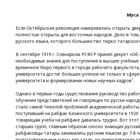
Муса
Если Октябрьская революция намеревалась открыть двер
полностью открыты для восточных народов. Дело в том,
русского языка, которого большинство тюрко-татарског
В сентябре 1919 г. Совнарком РСФСР принял декрет «Об
необходимые знания для поступления в высшие учебные 
временное бюро первого в городе рабочего факультета,
университета достиг больших успехов не только в сфер
1
университета и формировании новых научных кадров
.
Однако в первые годы существования руководство рабо
обучения представителей не говорящих по-русски народ
стало самой тяжелой проблемой академической работы. 
поступивший на рабфак Казанского университета в 1920 
товарищам учеба на рабфаке давалась трудно. Вот этот
старших групп, главным образом сносно знающих русский
рабфаковцы-татары занимались русским языком до 7-8 ча
подготовительные курсы для татар, но преподаватели от