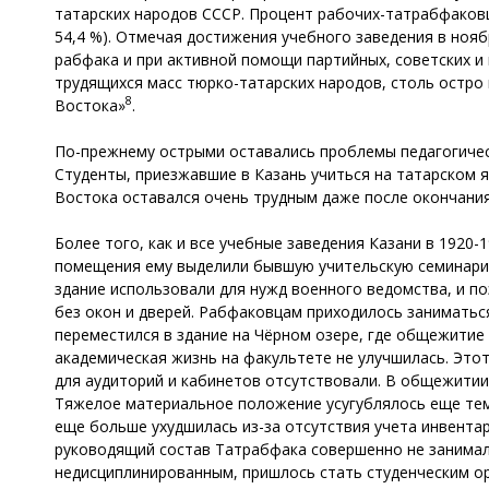
татарских народов СССР. Процент рабочих-татрабфаковце
54,4 %). Отмечая достижения учебного заведения в нояб
рабфака и при активной помощи партийных, советских и
трудящихся масс тюрко-татарских народов, столь остро
8
Востока»
.
По-прежнему острыми оставались проблемы педагогическ
Студенты, приезжавшие в Казань учиться на татарском я
Востока оставался очень трудным даже после окончани
Более того, как и все учебные заведения Казани в 1920-
помещения ему выделили бывшую учительскую семинарию,
здание использовали для нужд военного ведомства, и п
без окон и дверей. Рабфаковцам приходилось заниматься
переместился в здание на Чёрном озере, где общежитие
академическая жизнь на факультете не улучшилась. Это
для аудиторий и кабинетов отсутствовали. В общежитии н
Тяжелое материальное положение усугублялось еще тем
еще больше ухудшилась из-за отсутствия учета инвента
руководящий состав Татрабфака совершенно не занималс
недисциплинированным, пришлось стать студенческим о