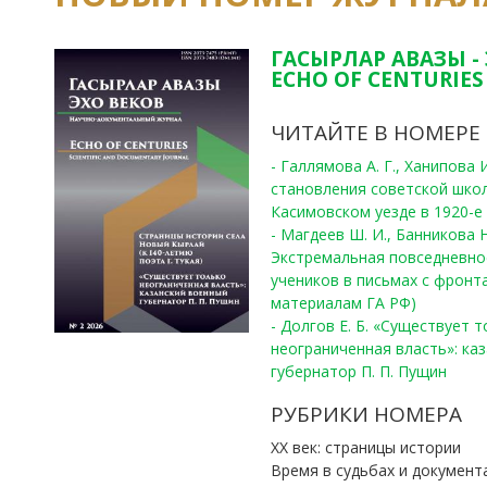
ГАСЫРЛАР АВАЗЫ -
ECHO OF CENTURIES 
ЧИТАЙТЕ В НОМЕРЕ
- Галлямова А. Г., Ханипова
становления советской шко
Касимовском уезде в 1920-е 
- Магдеев Ш. И., Банникова Н
Экстремальная повседневно
учеников в письмах с фронта
материалам ГА РФ)
- Долгов Е. Б. «Существует 
неограниченная власть»: ка
губернатор П. П. Пущин
РУБРИКИ НОМЕРА
ХХ век: страницы истории
Время в судьбах и документ