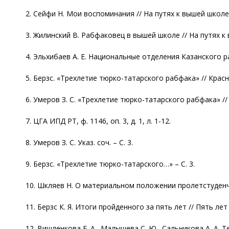
2. Сейфи Н. Мои воспоминания // На путях к вышей школе. С
3. Жилинский В. Рабфаковец в вышей школе // На путях к в
4. Эльхибаев А. Е. Национальные отделения Казанского раб
5. Берзс. «Трехлетие тюрко-татарского рабфака» // Красная
6. Умеров З. С. «Трехлетие тюрко-татарского рабфака» // К
7. ЦГА ИПД РТ, ф. 1146, оп. 3, д. 1, л. 1-12.
8. Умеров З. С. Указ. соч. – С. 3.
9. Берзс. «Трехлетие тюрко-татарского…» – С. 3.
10. Шкляев Н. О материальном положении пролетстуденчест
11. Берзс К. Я. Итоги пройденного за пять лет // Пять ле
12. Вишленкова Е. А., Малышева С. Ю., Сальникова А. А. Ter