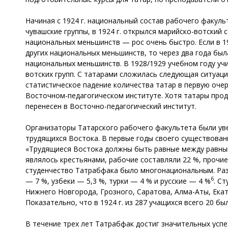
Начиная с 1924 г. национальный состав рабочего факуль
чувашские группы, в 1924 г. открылся марийско-вотски
национальных меньшинств — рос очень быстро. Если в 19
других национальных меньшинств, то через два года была
национальных меньшинств. В 1928/1929 учебном году учи
вотских групп. С татарами сложилась следующая ситуация
статистическое падение количества татар в первую оче
Восточном-педагогическом институте. Хотя татары прод
перенесен в Восточно-педагогический институт.
Организаторы Татарского рабочего факультета были уве
трудящихся Востока. В первые годы своего существован
«Трудящиеся Востока должны быть равные между равным
являлось крестьянами, рабочие составляли 22 %, прочие 
студенчество Татрабфака было многонациональным. Разу
6
— 7 %, узбеки — 5,3 %, турки — 4 % и русские — 4 %
. С
Нижнего Новгорода, Грозного, Саратова, Алма-Аты, Екате
Показательно, что в 1924 г. из 287 учащихся всего 20 бы
В течение трех лет Татрабфак достиг значительных усп