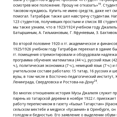
19
осмотрев мое положение. Прошу не отказать»
. Студен
таковом нуждаюсь. Купить не имею средств, даже нет см
помогал. Татрабфак также шел навстречу студентам. Нап
123 студентов, получивших простыни и список 88 студен
мы также узнаем, что в 1923/1924 учебном году Джалиль
Батыршиным, А. Гильмановым, Г. Яфуняевым, З. Бахтивом
Во второй половине 1920-х гг. академическое и финанс
1925/1926 учебном году Татрабфак переехал в здание бы
гг. помещения отремонтировали и оборудовали надлежа
программа обучения: математика (44 ч.), русский язык (42 ч.
ч.), политическая экономика (7 ч.), немецкий язык (7 ч.)
учительском составе работало: 15 татар, 16 русских и ш
вузы, в том числе в Восточно-педагогический институт, 
24
Ленинграда, Свердловска и Ростова-на-Дону
.
Во многих отношениях история Мусы Джалиля служит пр
парень из татарской деревни в ноябре 1922 г. приезжает
работу переписчиком в газету «Кызыл Татарстан» (Красн
сельском мектебе и медресе «Хусаиния» в Оренбурге, он
голодом и бедностью. Его заявление о выделении обуви 