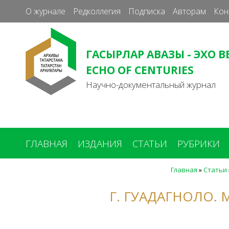
О журнале
Редколлегия
Подписка
Авторам
Кон
ГАСЫРЛАР АВАЗЫ - ЭХО В
ECHO OF CENTURIES
Научно-документальный журнал
ГЛАВНАЯ
ИЗДАНИЯ
СТАТЬИ
РУБРИКИ
Главная
»
Статьи
Вы
здесь
Г. ГУАДАГНОЛО.