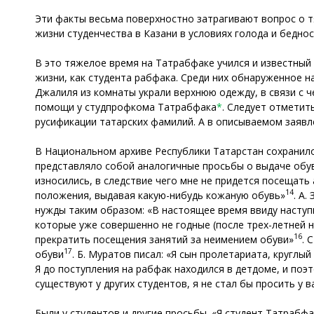
Эти факты весьма поверхностно затрагивают вопрос о 
жизни студенчества в Казани в условиях голода и бедност
В это тяжелое время на Татрабфаке учился и известный
жизни, как студента рабфака. Среди них обнаруженное 
Джалиля из комнаты украли верхнюю одежду, в связи с че
помощи у студпрофкома Татрабфака
*
. Следует отметит
русификации татарских фамилий. А в описываемом заявл
В Национальном архиве Республики Татарстан сохранило
представляло собой аналогичные просьбы о выдаче обуви
износились, в следствие чего мне не придется посещать
14
положения, выдавая какую-нибудь кожаную обувь»
. А.
нужды таким образом: «В настоящее время ввиду наступ
которые уже совершенно не годные (после трех-летней н
16
прекратить посещения занятий за неимением обуви»
. 
17
обуви
. Б. Муратов писал: «Я сын пролетариата, круглы
Я до поступления на рабфак находился в детдоме, и поэ
существуют у других студентов, я не стал бы просить у 
Были у студентов и другие просьбы. «Я студент Татрабф