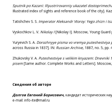
Sputnik po Kazani: Illyustrirovanniy ukazatel dostoprimech
Illustrated index of sights and reference book of the city]. K
Tatishchev S. S.
Imperator Aleksandr Vtoroy: Yego zhizn i ts
Vyskochkov L. V
. Nikolay I
[Nikolay I]. Moscow, Young Guard p
Yuryevich S. A.
Dorozhnyye
pisma vo vremya puteshestviya p
across Russia in 1837]. IN:
Russian Archive
, 1887, no. 5, pp. 
Zhukovsky V. A.
Puteshestviye
s velikim knyazem: Dnevniki
pisem
[Same author. Complete Works and Letters]. Moscow, La
Сведения об авторе
Долгов Евгений Борисович,
кандидат исторических нау
e-mail: info-ite@mail.ru