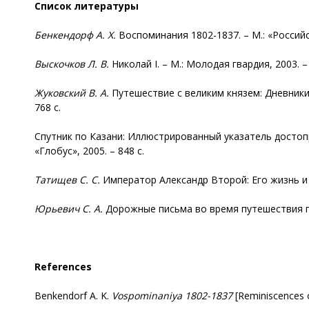
Список литературы
Бенкендорф
А. Х.
Воспоминания 1802-1837. – М.: «Российс
Выскочков
Л. В.
Николай I. – М.: Молодая гвардия, 2003. – 
Жуковский В. А.
Путешествие с великим князем: Дневники 1
768 с.
Спутник по Казани: Иллюстрированный указатель достопр
«Глобус», 2005. – 848 с.
Татищев С. С.
Император Александр Второй: Его жизнь и цар
Юрьевич С. А.
Дорожные письма во время путешествия по Р
References
Benkendorf A. K.
Vospominaniya
1802-1837
[Reminiscences o