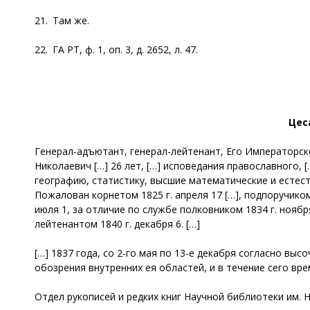
21. Там же.
22. ГА РТ, ф. 1, оп. 3, д. 2652, л. 47.
Цес
Генерал-адъютант, генерал-лейтенант, Его Императорск
Николаевич […] 26 лет, […] исповедания православного, [
географию, статистику, высшие математические и естеств
Пожалован корнетом 1825 г. апреля 17 […], подпоручиком 
июля 1, за отличие по службе полковником 1834 г. ноябр
лейтенантом 1840 г. декабря 6. […]
[…] 1837 года, со 2-го мая по 13-е декабря согласно в
обозрения внутренних ея областей, и в течение сего врем
Отдел рукописей и редких книг Научной библиотеки им. Н