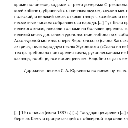
кроме полонезов, кадрили с тремя дочерьми Стрекалова.
коей кабинет, убранный с отличным вкусом, служил мест
польский, и великий князь открыл танцы с хозяйкою и по
несметным числом собравшегося народа. […] Тут были п
великого князя, влезали толпами на большие деревья, то
великий князь доставлял удовольствие любоваться собою
Аскольдовой могилы, оперы Верстовского (слова Загоски
актрисы, пели народную песню Жуковского («Слава на не
театр, требовала повторения гимна; рукоплесканиям не 
казанцы, вообще, все восхищены им. Надобно отдать ему
Дорожные письма С. А. Юрьевича во время путешест
[…] 19-го числа [июня 1837 г.] […] Государь цесаревич [
берегах Камы и процветающий от обширной торговли хл