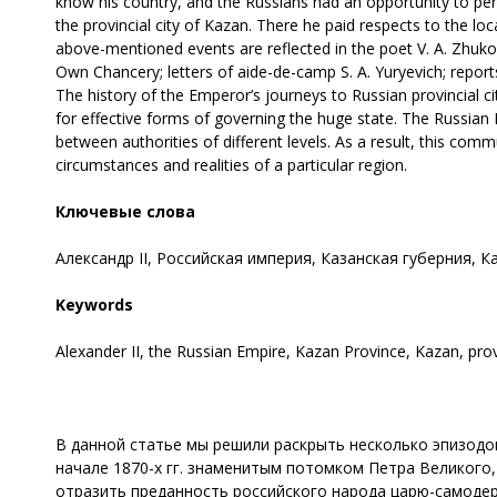
know his country, and the Russians had an opportunity to pers
the provincial city of Kazan. There he paid respects to the loc
above-mentioned events are reflected in the poet V. A. Zhuko
Own Chancery; letters of aide-de-camp S. A. Yuryevich; repor
The history of the Emperor’s journeys to Russian provincial ci
for effective forms of governing the huge state. The Russian
between authorities of different levels. As a result, this com
circumstances and realities of a particular region.
Ключевые слова
Александр II, Российская империя, Казанская губерния, К
Keywords
Alexander II, the Russian Empire, Kazan Province, Kazan, provi
В данной статье мы решили раскрыть несколько эпизодо
начале 1870-х гг. знаменитым потомком Петра Великого,
отра­зить преданность российского народа царю-самоде