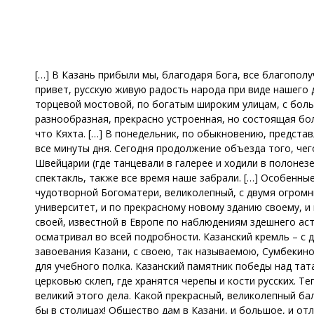
[…] В Казань прибыли мы, благодаря Бога, все благополуч
привет, русскую живую радость народа при виде нашего 
торцевой мостовой, по богатым широким улицам, с бол
разнообразная, прекрасно устроенная, но состоящая бол
что Кяхта. […] В понедельник, по обыкновению, представ
все минуты дня. Сегодня продолжение объезда того, чего
Швейцарии (где танцевали в галерее и ходили в полонез
спектакль, также все время наше забрали. […] Особенны
чудотворной Богоматери, великолепный, с двумя огромн
университет, и по прекрасному новому зданию своему, и
своей, известной в Европе по наблюдениям здешнего ас
осматривал во всей подробности. Казанский кремль – с
завоевания Казани, с своею, так называемою, Сумбекин
для учебного полка. Казанский памятник победы над тат
церковью склеп, где хранятся черепы и кости русских. Т
великий этого дела. Какой прекрасный, великолепный бал о
бы в столицах! Общество дам в Казани, и большое, и отл