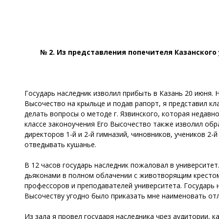
№ 2. Из представления попечителя Казанского 
Государь наследник изволил прибыть в Казань 20 июня. 
Высочество на крыльце и подав рапорт, я представил кла
делать вопросы о методе г. Язвинского, которая недавно
классе законоучения Его Высочество также изволил обра
директоров 1-й и 2-й гимназий, чиновников, учеников 2-й
отведывать кушанье.
В 12 часов государь наследник пожаловал в университет.
дьяконами в полном облачении с животворящим крестом. 
профессоров и преподавателей университета. Государь н
Высочеству угодно было приказать мне наименовать отл
Из зала я провел государя наследника чрез аудитории, к