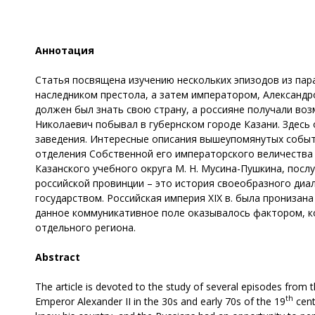
Аннотация
Статья посвящена изучению нескольких эпизодов из парад
наследником престола, а затем императором, Александро
должен был знать свою страну, а россияне получали возм
Николаевич побывал в губернском городе Казани. Здесь
заведения. Интересные описания вышеупомянутых событи
отделения Собственной его императорского величества 
Казанского учебного округа М. Н. Мусина-Пушкина, пос
российской провинции – это история своеобразного диа
государством. Российская империя XIX в. была пронизана
данное коммуникативное поле оказывалось фактором, к
отдельного региона.
Abstract
The article is devoted to the study of several episodes from t
th
Emperor Alexander II in the 30s and early 70s of the 19
cent