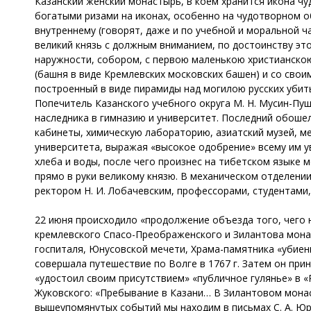
Казанский женский монастырь, в коем хранится икона ч
богатыми ризами на иконах, особенно на чудотворном об
внутреннему (говорят, даже и по учебной и моральной ч
великий князь с должным вниманием, по достоинству это
наружности, собором, с первою маленькою христианскою
(башня в виде Кремлевских московских башен) и со свои
построенный в виде пирамиды над могилою русских убитых
Попечитель Казанского учебного округа М. Н. Мусин-Пуш
наследника в гимназию и университет. Последний обошел
кабинеты, химическую лабораторию, азиатский музей, м
университета, выражая «высокое одобрение» всему им 
хлеба и воды, после чего произнес на тибетском языке 
прямо в руки великому князю. В механическом отделени
ректором Н. И. Лобачевским, профессорами, студентами,
22 июня происходило «продолжение объезда того, чего н
кремлевского Спасо-Преображенского и Зилантова монас
госпиталя, Юнусовской мечети, Храма-памятника «убиенн
совершала путешествие по Волге в 1767 г. Затем он при
«удостоил своим присутствием» «публичное гулянье» в 
Жуковского: «Пребывание в Казани… В Зилантовом монас
вышеупомянутых событий мы находим в письмах С. А. Юрь