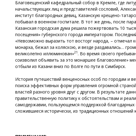
Благовещенский кафедральный собор в Кремле, где литу
начальствующих лиц и представителей сословий, Алекса
институт благородных девиц, Казанскую крещено-татарск
побывал в военном госпитале. В тот же день, после пар
Казанская городская дума решила пожертвовать 10 тыся
посещения» губернского города императором. Последний
«Невозможно выразить тот восторг народа, – отмечал 
монарха, бежал за коляскою, и везде раздавались… гром
21
великолепно иллюминован»
. Во время своего пребыван
соизволил объявить за это монаршее благоволение» мес
отбыли из Казани вниз по Волге по пути в Симбирск.
История путешествий венценосных особ по городам и ве
поиска эффективных форм управления огромной страной.
властей разного уровня друг с другом. В результате д
правительственную политику к обстоятельствам и реали
самодержавии, пользующемся поддержкой благодарных и
сложившиеся исторически, из традиционных отношений к