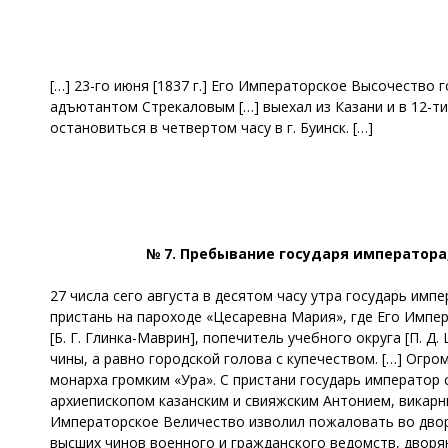
[…] 23-го июня [1837 г.] Его Императорское Высочество
адъютантом Стрекаловым […] выехал из Казани и в 12-ти
остановиться в четвертом часу в г. Буинск. […]
№ 7. Пребывание государя императора
27 числа сего августа в десятом часу утра государь им
пристань на пароходе «Цесаревна Мария», где Его Импер
[Б. Г. Глинка-Маврин], попечитель учебного округа [П. Д
чины, а равно городской голова с купечеством. […] Ог
монарха громким «Ура». С пристани государь император
архиепископом казанским и свияжским Антонием, викар
Императорское Величество изволил пожаловать во двор
высших чинов военного и гражданского ведомств, дворян