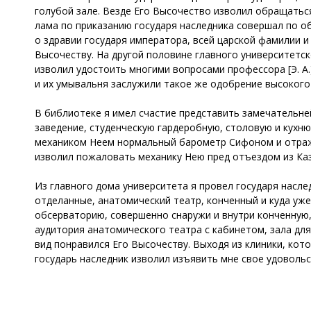
голубой зале. Везде Его Высочество изволил обращать
лама по приказанию государя наследника совершал по о
о здравии государя императора, всей царской фамилии и
Высочеству. На другой половине главного университетск
изволил удостоить многими вопросами профессора [Э. А
и их умывальня заслужили такое же одобрение высокого
В библиотеке я имел счастие представить замечательне
заведение, студенческую гардеробную, столовую и кухню
механиком Неем нормальный барометр Сифоном и отража
изволил пожаловать механику Нею пред отъездом из Каз
Из главного дома университета я провел государя насле
отделанные, анатомический театр, конченный и куда уже
обсерваторию, совершенно снаружи и внутри конченную,
аудитория анатомического театра с кабинетом, зала дл
вид понравился Его Высочеству. Выходя из клиники, кот
государь наследник изволил изъявить мне свое удовольст