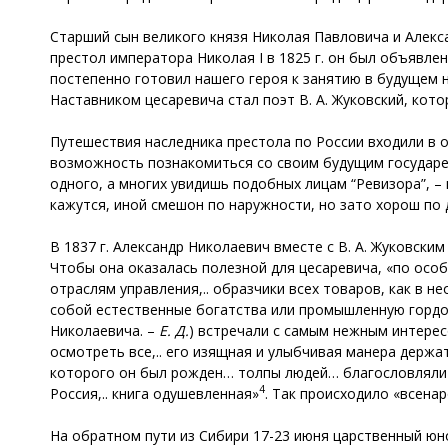
Старший сын великого князя Николая Павловича и Алекс
престол императора Николая I в 1825 г. он был объявле
постепенно готовил нашего героя к занятию в будущем 
Наставником цесаревича стал поэт В. А. Жуковский, кот
Путешествия наследника престола по России входили в о
возможность познакомиться со своим будущим государе
одного, а многих увидишь подобных лицам “Ревизора”, –
кажутся, иной смешон по наружности, но зато хорош по
В 1837 г. Александр Николаевич вместе с В. А. Жуковски
Чтобы она оказалась полезной для цесаревича, «по осо
отраслям управления,.. образчики всех товаров, как в 
собой естественные богатства или промышленную гордо
Николаевича. –
Е. Д.
) встречали с самым нежным интерес
осмотреть все,.. его изящная и улыбчивая манера держа
которого он был рожден… толпы людей… благословляли 
4
Россия,.. книга одушевленная»
. Так происходило «всена
На обратном пути из Сибири 17-23 июня царственный юнош