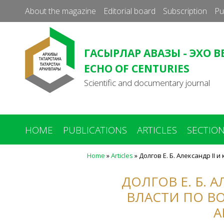
About the magazine
Editorial board
Subscription
Pu
ГАСЫРЛАР АВАЗЫ - ЭХО В
ECHO OF CENTURIES
Scientific and documentary journal
HOME
PUBLICATIONS
ARTICLES
SECTIO
Home
»
Articles
»
Долгов Е. Б. Александр I
You
are
ДОЛГОВ Е. Б. 
here
ВЛАСТИ ПО 
А