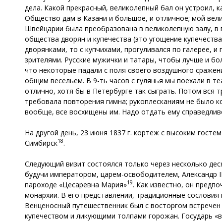
дела. Какой прекрасный, великолепный бал он устроил, ка
Общество дам в Казани и большое, и отличное; мой вели
Швейцарии была преобразована в великолепную залу, в 
общества дворян и купечества (это угощение купечества
дворянками, то с купчихами, прогуливался по галерее, 
зрителями. Русские мужички и татары, чтобы лучше и бол
что некоторые падали с поля своего воздушного сражен
общим весельем. В 9-ть часов с гулянья мы поехали в те
отлично, хотя бы в Петербурге так сыграть. Потом вся т
требовала повторения гимна; рукоплесканиям не было ко
вообще, все восхищены им. Надо отдать ему справедлив
На другой день, 23 июня 1837 г. кортеж с высоким госте
18
Симбирск
.
Следующий визит состоялся только через несколько дес
будучи императором, царем-освободителем, Александр II
19
пароходе «Цесаревна Мария»
. Как известно, он пред
монархии. В его представлении, традиционные сословия
Венценосный путешественник был с восторгом встречен 
купечеством и ликующими толпами горожан. Государь «