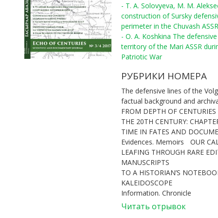
- T. A. Solovyeva, M. M. Aleks
construction of Sursky defensi
perimeter in the Chuvash ASS
- O. A. Koshkina The defensive 
territory of the Mari ASSR duri
Patriotic War
РУБРИКИ НОМЕРА
The defensive lines of the Volg
factual background and archiv
FROM DEPTH OF CENTURIES
THE 20TH CENTURY: CHAPTE
TIME IN FATES AND DOCUM
Evidences. Memoirs
OUR CA
LEAFING THROUGH RARE ED
MANUSCRIPTS
TO A HISTORIAN’S NOTEBOOK
KALEIDOSCOPE
Information. Chronicle
Читать отрывок