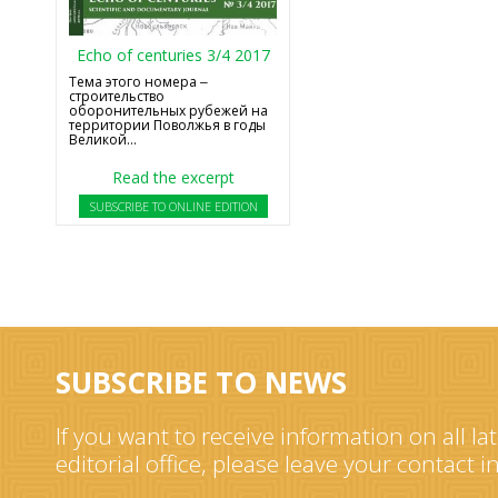
Echo of centuries 3/4 2017
Тема этого номера ‒
строительство
оборонительных рубежей на
территории Поволжья в годы
Великой...
Read the excerpt
SUBSCRIBE TO ONLINE EDITION
SUBSCRIBE TO NEWS
If you want to receive information on all la
editorial office, please leave your contact 