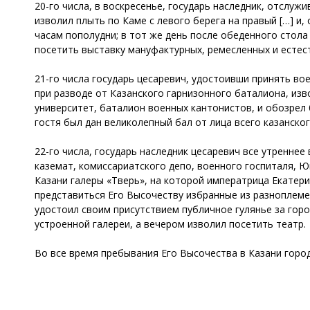
20-го числа, в воскресенье, государь наследник, отслуж
изволил плыть по Каме с левого берега на правый […] и
часам пополудни; в тот же день после обеденного стола
посетить выставку мануфактурных, ремесленных и естес
21-го числа государь цесаревич, удостоивши принять во
при разводе от Казанского гарнизонного баталиона, из
университет, баталион военных кантонистов, и обозрел
гостя был дан великолепный бал от лица всего казанско
22-го числа, государь наследник цесаревич все утренне
каземат, комиссариатского депо, военного госпиталя, Ю
Казани галеры «Тверь», на которой императрица Екатери
представиться Его Высочеству избранные из разноплеме
удостоил своим присутствием публичное гулянье за гор
устроенной галереи, а вечером изволил посетить театр.
Во все время пребывания Его Высочества в Казани горо