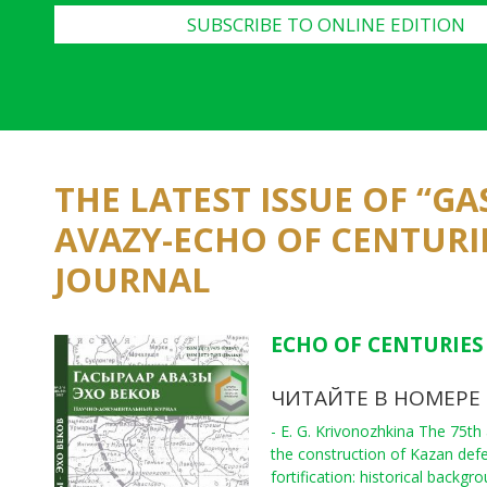
SUBSCRIBE TO ONLINE EDITION
THE LATEST ISSUE OF “G
AVAZY-ECHO OF CENTURI
JOURNAL
ECHO OF CENTURIES 
ЧИТАЙТЕ В НОМЕРЕ
- E. G. Krivonozhkina The 75th
the construction of Kazan def
fortification: historical backgr