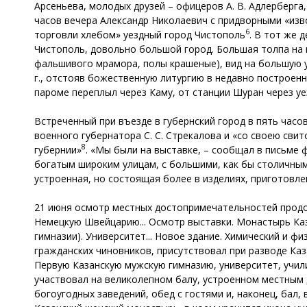
Арсеньева, молодых друзей – офицеров А. В. Адлерберга, 
часов вечера Александр Николаевич с придворными «изв
6
торговли хлебом» уездный город Чистополь
. В тот же 
Чистополь, довольно большой город. Большая толпа на в
фальшивого мрамора, полы крашеные), вид на большую ул
г., отстояв божественную литургию в недавно построенн
пароме переплыл через Каму, от станции Шуран через у
Встреченный при въезде в губернский город в пять часо
военного губернатора С. С. Стрекалова и «со своею св
8
губернии»
. «Мы были на выставке, – сообщал в письме 
богатым широким улицам, с большими, как бы столичны
устроенная, но состоящая более в изделиях, приготовле
21 июня осмотр местных достопримечательностей продолж
Немецкую Швейцарию... Осмотр выставки. Монастырь Ка
гимназии). Университет... Новое здание. Химический и фи
гражданских чиновников, присутствовал при разводе Ка
Первую Казанскую мужскую гимназию, университет, учил
участвовал на великолепном балу, устроенном местным
богоугодных заведений, обед с гостями и, наконец, бал,