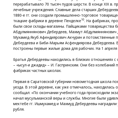
перерабатывало 70 тысяч пудов шерсти. В конце XIX в. 
лечебные учреждения. Славные дела старших Дебердеев
1880-е гг. они создали промышленно-торговое товарище
10
ткацкие фабрики в деревне Пенделке
. На фабриках, пр
были свои склады-магазины. Пайщиками товарищества 
Абдулмяннянович Дебердеев, Махмут Абдулмяннянович 
Мухамед-Якуб Афендиярович Акчурин и потомственные 
Дебердеева и Биби-Марьям Асфендиярова Дебердеева. В 
построены первые жилые дома для рабочих. На 1 апреля 
Братья Дебердеевы находились в близких отношениях с
– «ысул-и джадид» – И. Гаспринским. Они без колебаний
фабриках частных школах.
Первая в Саратовской губернии новометодная школа появ
уезда. В этой деревне, как уже отмечалось, находилас
сообщал: «По окончании учебного года происходили экза
начал мусульманской веры и службы. Многие были удив
мектебе гг. Ишмухамед и Махмуд Дебердеевы наградили 
рубля.