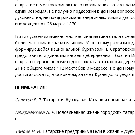
открытие в местах компактного проживания татар прави
администрация, не получив поддержки в данном вопросе
духовенства, не предпринимали энергичных усилий для
инородцев» от 26 марта 1870 г.
В этих условиях именно частная инициатива стала осно
более частыми и значительными. Успешному развитию д
формирующейся национальной буржуазии. В Саратовской
представители династии князей Дебердеевых – братья Иш
открыты первые новометодные школы в татарских деревня
21 из общего числа 112 мектебов и медресе. По данному
достигалось это, в основном, за счет Кузнецкого уезда
ПРИМЕЧАНИЯ:
Салихов Р. Р.
Татарская буржуазия Казани и национальные 
Габдрафикова
Л. Р.
Повседневная жизнь городских татар в
с.
Таиров Н. И.
Татарские предприниматели в жизни мусульм