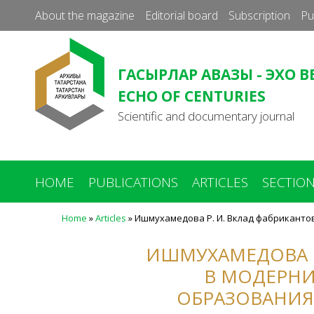
About the magazine
Editorial board
Subscription
Pu
ГАСЫРЛАР АВАЗЫ - ЭХО В
ECHO OF CENTURIES
Scientific and documentary journal
HOME
PUBLICATIONS
ARTICLES
SECTIO
Home
»
Articles
»
Ишмухамедова Р. И. Вклад фабриканто
You
are
ИШМУХАМЕДОВА Р
here
В МОДЕРН
ОБРАЗОВАНИЯ 