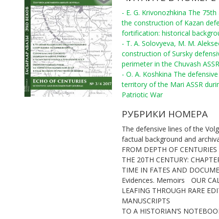
- E. G. Krivonozhkina The 75th
the construction of Kazan def
fortification: historical backgr
- T. A. Solovyeva, M. M. Aleks
construction of Sursky defensi
perimeter in the Chuvash ASS
- O. A. Koshkina The defensive 
territory of the Mari ASSR duri
Patriotic War
РУБРИКИ НОМЕРА
The defensive lines of the Volg
factual background and archiv
FROM DEPTH OF CENTURIES
THE 20TH CENTURY: CHAPTE
TIME IN FATES AND DOCUM
Evidences. Memoirs
OUR CA
LEAFING THROUGH RARE ED
MANUSCRIPTS
TO A HISTORIAN’S NOTEBOOK