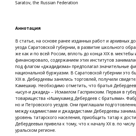
Saratov, the Russian Federation
Аннотация
В статье, на основе ранее изданных работ и архивных д
уезда Саратовской губернии, в развитие школьного образ
же как и по всей России, вплоть до конца XIX в. мектеб
финансировало, содержанием этих институтов занималас
под флагом «джадидизма» предполагал значительные ф
национальной буржуазии. В Саратовской губернии это б
XIX в. Дебердеевы занялись торговлей, получили свидет
Камешкир. Необходимо отметить, что братья Дебердеев
«ысул-и джадид» – Исмаилом Гаспринским. Первая в губ
товарищества «Ишмухамед Дебердеев с братьями». Фабр
но и Петровского уездов. Они приглашали подготовленн
между кадимистами и джадидистами Дебердеевы занимал
уровень татарского населения, приобщить татар к дост
Дебердеевых привела к тому, что к началу XX в. по чис
уральском регионе.