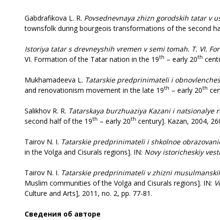
Gabdrafikova L. R.
Povsednevnaya
zhizn gorodskih tatar v u
townsfolk during bourgeois transformations of the second ha
Istoriya
tatar s drevneyshih vremen v semi tomah. T. VI. Form
th
th
VI. Formation of the Tatar nation in the 19
– early 20
centu
Mukhamadeeva L.
Tatarskie
predprinimateli i obnovlenches
th
th
and renovationism movement in the late 19
– early 20
cen
Salikhov R. R.
Tatarskaya
burzhuaziya Kazani i natsionalye r
th
th
second half of the 19
– early 20
century]. Kazan, 2004, 26
Tairov N. I.
Tatarskie
predprinimateli i shkolnoe obrazovanie 
in the Volga and Cisurals regions]. IN:
Novy
istoricheskiy ves
Tairov N. I.
Tatarskie
predprinimateli v zhizni musulmanskih 
Muslim communities of the Volga and Cisurals regions]. IN:
V
Culture and Arts], 2011, no. 2, pp. 77-81.
Сведения об авторе