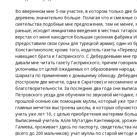
Во вверенном мне 5-ом участке, в котором только две б
деревень значительно больше. Полагая что и смежные со
сиятельства подобные мне предложения, тем не менее, я
раньше, исходит инициатива введения в местных татарск
верстах от меня находится большая суконная фабрика 
(предоставили свои сукна для турецкой армии); один из 
Константинополе; кроме того, издатель газеты «Перево
навещают брата и Гаспринского. С Дебердеевыми мне при
давали мне читать газету Гаспринского, причем говорил
уклончивы от целей ожидаемых от образования народа, 
Шариата по применению к домашнему обиходу. Дебердее
(построили две мечети, одна в Саратове) и несомненно
благотворительности. За последние два года они выписа
Петровского уезда для обучения по звуковой методике, п
прошлой осенью как помощник муллы, который уже три го
главных мечетях выстроены школы, в которых обучаются 
учить уже лет 10, с целью приобретения матерями больш
Выписанный учитель Алля Мутатдин Кантемиров, урожене
Галиева, проживает здесь по паспорту, свидетельства н
(всего до 200 мальчиков); учат муллы по старой методе