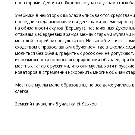
новаторами. Девочки в Яковлевке учатся у грамотных баб
Учебники в некоторых школах выписываются средствами 
последние года выписывается десятками экземпляров пр
на обязанности ахунов (Вершаут), назначенных Духовны
отзывам Дебердеевых вражда между старыми муллами и н
методой скорейших результатов. Не так объясняют сами 
сходством с православным обучением, где в школах сидят
молиться без обуви, графитных досок они не допускают
их возможности полного игнорирования обычаев, при бо
местных татар с русскими, что они муллы, хотя и русск
новаторов в стремлении искоренить многие обычаи стар
Местные муллы мало образованы, не все даже учились в 
слегка.
Земский начальник 5 участка И. Языков.