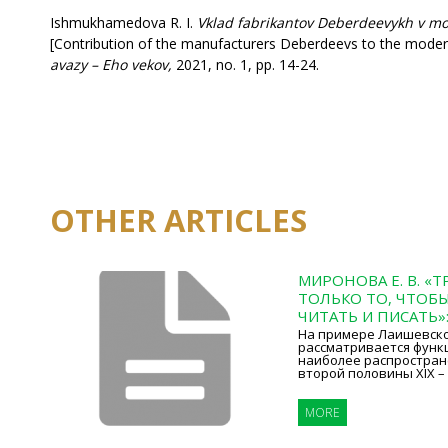
Ishmukhamedova R. I.
Vklad
fabrikantov Deberdeevykh v mode
[Contribution of the manufacturers Deberdeevs to the moderni
avazy – Eho vekov,
2021, no. 1, рр. 14-24.
OTHER ARTICLES
МИРОНОВА Е. В. «
ТОЛЬКО ТО, ЧТОБ
ЧИТАТЬ И ПИСАТЬ»:
На примере Лаишевско
рассматривается фун
наиболее распростран
второй половины XIX – 
MORE