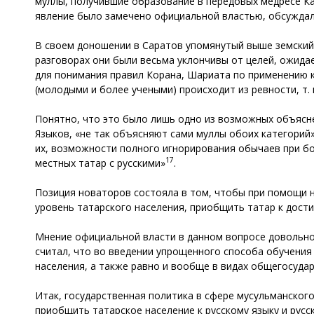
муллы, получившие образование в передовых медресе Каз
явление было замечено официальной властью, обсуждало
В своем доношении в Саратов упомянутый выше земский 
разговорах они были весьма уклончивы от целей, ожида
для понимания правил Корана, Шариата по применению
(молодыми и более учеными) происходит из ревности, т.
Понятно, что это было лишь одно из возможных объясне
Языков, «не так объясняют сами муллы обоих категорий
их, возможности полного игнорирования обычаев при бо
17
местных татар с русскими»
.
Позиция новаторов состояла в том, чтобы при помощи 
уровень татарского населения, приобщить татар к дост
Мнение официальной власти в данном вопросе довольно
считал, что во введении упрощенного способа обучения 
населения, а также равно и вообще в видах общегосуда
Итак, государственная политика в сфере мусульманског
приобщить татарское население к русскому языку и русс