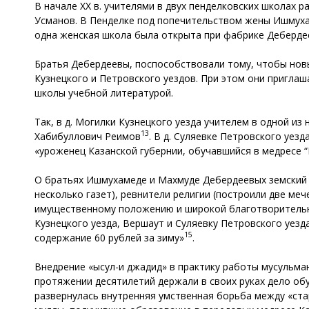
В начале XX в. учителями в двух пенделковских школах 
Усманов. В Пенделке под попечительством жены Ишмух
одна женская школа была открыта при фабрике Деберде
Братья Дебердеевы, поспособствовали тому, чтобы новы
Кузнецкого и Петровского уездов. При этом они пригла
школы учебной литературой.
Так, в д. Могилки Кузнецкого уезда учителем в одной 
13
Хабибуллович Реимов
. В д. Суляевке Петровского уез
«уроженец Казанской губернии, обучавшийся в медресе 
О братьях Ишмухамеде и Махмуде Дебердеевых земский 
несколько газет), ревнители религии (построили две меч
имущественному положению и широкой благотворительнос
Кузнецкого уезда, Вершаут и Суляевку Петровского уезд
15
содержание 60 рублей за зиму»
.
Внедрение «ысул-и джадид» в практику работы мусульма
протяжении десятилетий держали в своих руках дело об
развернулась внутренняя умственная борьба между «ста