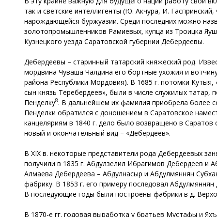
В эту крайне важную для будущего нации работу свой вкл
так и светские интеллигенты (Ю. Акчура, И. Гаспрински
нарождающейся буржуазии. Среди последних можно назват
золотопромышленников Рамиевых, купца из Троицка Яуше
Кузнецкого уезда Саратовской губернии Дебердеевы.
Дебердеевы – старинный татарский княжеский род. Извес
мордвина Чуваша Чалдина его бортные ухожия и вотчину
района Республики Мордовия). В 1685 г. потомки Кутыя
сын князь Теребердеев», были в числе служилых татар, 
8
Пенделку
. В дальнейшем их фамилия приобрела более со
Пенделки обратился с доношением в Саратовское намест
канцеляриям в 1840 г. дело было возвращено в Саратов
новый и окончательный вид – «Дебердеев».
В XIX в. некоторые представители рода Дебердеевых зан
получили в 1835 г. Абдулзелил Ибрагимов Дебердеев и 
Алмаева Дебердеева – Абдулнасыр и Абдулмяннян Субхан
фабрику. В 1853 г. его примеру последовал Абдулмяннян
В последующие годы были построены фабрики в д. Верхо
В 1870-е гг. годовая выработка у братьев Мустафы и Ях