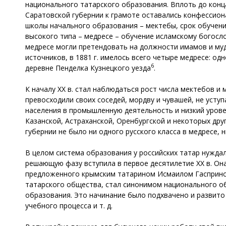
национального татарского образования. Вплоть до конц
Саратовской губернии к грамоте оставались конфессион
школы начального образования – мектебы, срок обучения
высокого типа – медресе – обучение исламскому богосло
медресе могли претендовать на должности имамов и муда
источников, в 1881 г. имелось всего четыре медресе: одн
6
деревне Пенделка Кузнецкого уезда
.
К началу XX в. стал наблюдаться рост числа мектебов и 
превосходили своих соседей, мордву и чувашей, не усту
населения в промышленную деятельность и низкий урове
Казанской, Астраханской, Оренбургской и некоторых дру
губернии не было ни одного русского класса в медресе, 
В целом система образования у российских татар нуждал
решающую фазу вступила в первое десятилетие XX в. Он
предложенного крымским татарином Исмаилом Гаспринск
татарского общества, стал синонимом национального о
образования. Это начинание было подхвачено и развито
учебного процесса и т. д.