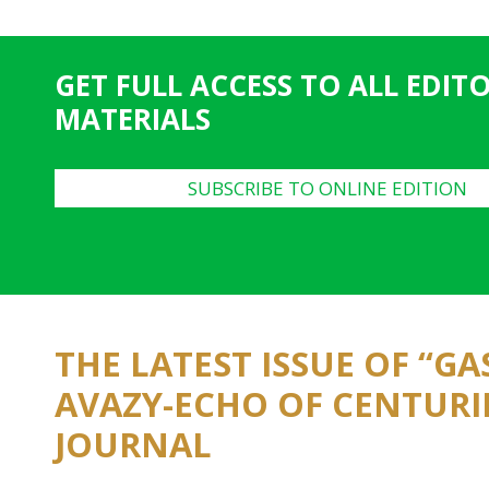
g
e
GET FULL ACCESS TO ALL EDIT
s
MATERIALS
SUBSCRIBE TO ONLINE EDITION
THE LATEST ISSUE OF “G
AVAZY-ECHO OF CENTURI
JOURNAL