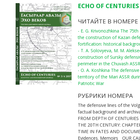
ECHO OF CENTURIES 
ЧИТАЙТЕ В НОМЕРЕ
- E. G. Krivonozhkina The 75th
the construction of Kazan def
fortification: historical backgr
- T. A. Solovyeva, M. M. Aleks
construction of Sursky defensi
perimeter in the Chuvash ASS
- O. A. Koshkina The defensive 
territory of the Mari ASSR duri
Patriotic War
РУБРИКИ НОМЕРА
The defensive lines of the Volg
factual background and archiv
FROM DEPTH OF CENTURIES
THE 20TH CENTURY: CHAPTE
TIME IN FATES AND DOCUM
Evidences. Memoirs
OUR CA