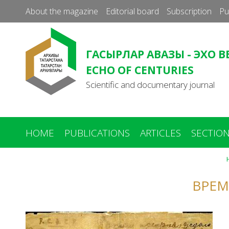
About the magazine
Editorial board
Subscription
Pu
ГАСЫРЛАР АВАЗЫ - ЭХО В
ECHO OF CENTURIES
Scientific and documentary journal
HOME
PUBLICATIONS
ARTICLES
SECTIO
ВРЕМ