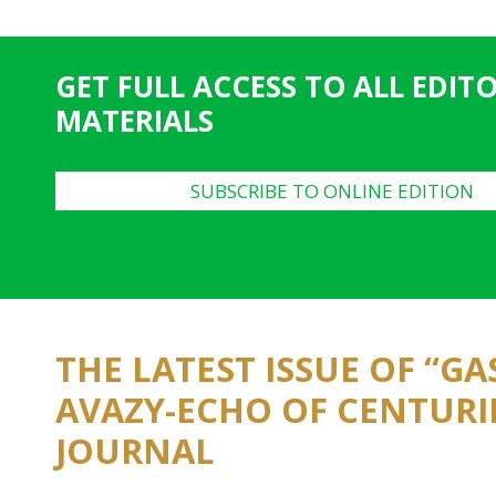
g
e
GET FULL ACCESS TO ALL EDIT
s
MATERIALS
SUBSCRIBE TO ONLINE EDITION
THE LATEST ISSUE OF “G
AVAZY-ECHO OF CENTURI
JOURNAL