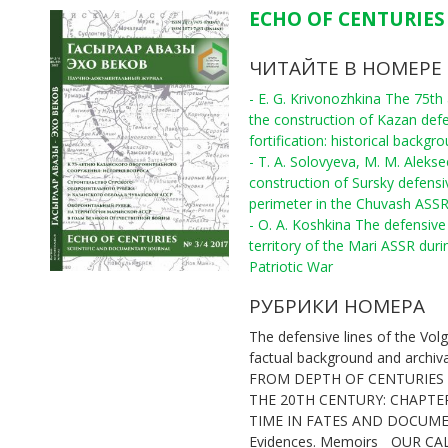
ECHO OF CENTURIES 
ЧИТАЙТЕ В НОМЕРЕ
- E. G. Krivonozhkina The 75th
the construction of Kazan def
fortification: historical backgr
- T. A. Solovyeva, M. M. Aleks
construction of Sursky defensi
perimeter in the Chuvash ASS
- O. A. Koshkina The defensive 
territory of the Mari ASSR duri
Patriotic War
РУБРИКИ НОМЕРА
The defensive lines of the Volg
factual background and archiv
FROM DEPTH OF CENTURIES
THE 20TH CENTURY: CHAPTE
TIME IN FATES AND DOCUM
Evidences. Memoirs
OUR CA