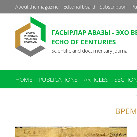
About the magazine
Editorial board
Subscription
Pu
ГАСЫРЛАР АВАЗЫ - ЭХО В
ECHO OF CENTURIES
Scientific and documentary journal
HOME
PUBLICATIONS
ARTICLES
SECTIO
ВРЕМ