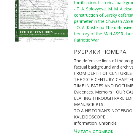
fortification: historical backgr
- T. A. Solovyeva, M. M. Aleks
construction of Sursky defensi
perimeter in the Chuvash ASS
- O. A. Koshkina The defensive 
territory of the Mari ASSR duri
Patriotic War
РУБРИКИ НОМЕРА
The defensive lines of the Volg
factual background and archiv
FROM DEPTH OF CENTURIES
THE 20TH CENTURY: CHAPTE
TIME IN FATES AND DOCUM
Evidences. Memoirs
OUR CA
LEAFING THROUGH RARE ED
MANUSCRIPTS
TO A HISTORIAN’S NOTEBOOK
KALEIDOSCOPE
Information. Chronicle
Читать отрывок