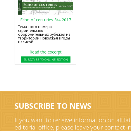
Echo of centuries 3/4 2017
Тема этого номера ‒
строительство
оборонительных рубежей на
территории Поволжья в годы
Великой...
Read the excerpt
SUBSCRIBE TO ONLINE EDITION
SUBSCRIBE TO NEWS
If you want to receive information on all la
editorial office, please leave your contact 