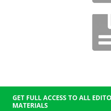
P
a
g
e
GET FULL ACCESS TO ALL EDIT
s
MATERIALS