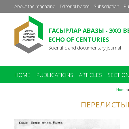
About the magazine
Editorial board
Subscription
Pu
ГАСЫРЛАР АВАЗЫ - ЭХО В
ECHO OF CENTURIES
Scientific and documentary journal
HOME
PUBLICATIONS
ARTICLES
SECTIO
Home
ПЕРЕЛИСТЫ