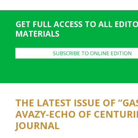
g
e
GET FULL ACCESS TO ALL EDIT
s
MATERIALS
SUBSCRIBE TO ONLINE EDITION
THE LATEST ISSUE OF “G
AVAZY-ECHO OF CENTURI
JOURNAL