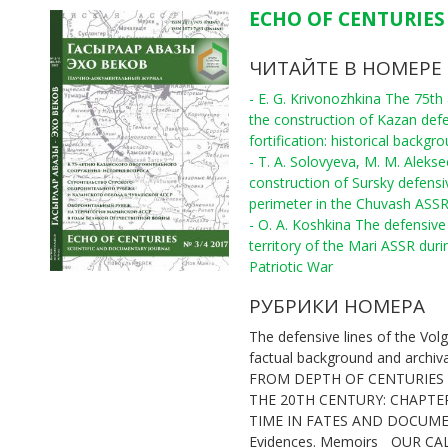
ECHO OF CENTURIES 
ЧИТАЙТЕ В НОМЕРЕ
- E. G. Krivonozhkina The 75th
the construction of Kazan def
fortification: historical backgr
- T. A. Solovyeva, M. M. Aleks
construction of Sursky defensi
perimeter in the Chuvash ASS
- O. A. Koshkina The defensive 
territory of the Mari ASSR duri
Patriotic War
РУБРИКИ НОМЕРА
The defensive lines of the Volg
factual background and archiv
FROM DEPTH OF CENTURIES
THE 20TH CENTURY: CHAPTE
TIME IN FATES AND DOCUM
Evidences. Memoirs
OUR CA