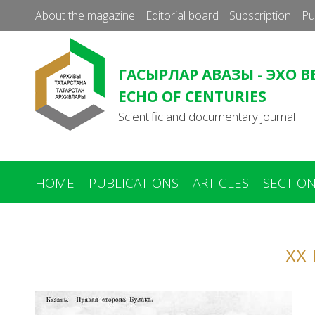
About the magazine
Editorial board
Subscription
Pu
ГАСЫРЛАР АВАЗЫ - ЭХО В
ECHO OF CENTURIES
Scientific and documentary journal
HOME
PUBLICATIONS
ARTICLES
SECTIO
ХХ