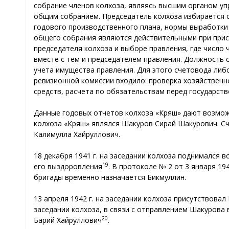
собрание членов колхоза, являясь высшим органом уп
общим собранием. Председатель колхоза избирается 
годового производственного плана, нормы выработки 
общего собрания являются действительными при прис
председателя колхоза и выборе правления, где число 
вместе с тем и председателем правления. Должность 
учета имущества правления. Для этого счетовода либо
ревизионной комиссии входило: проверка хозяйствен
средств, расчета по обязательствам перед государств
Данные годовых отчетов колхоза «Кряш» дают возмож
колхоза «Кряш» являлся Шакуров Сирай Шакурович. Сч
Калимулла Хайруллович.
18 декабря 1941 г. на заседании колхоза поднимался 
19
его выздоровления
. В протоколе № 2 от 3 января 1
бригады временно назначается Бикмуллин.
13 апреля 1942 г. на заседании колхоза присутствовал
заседании колхоза, в связи с отправлением Шакурова 
20
Барий Хайруллович
.