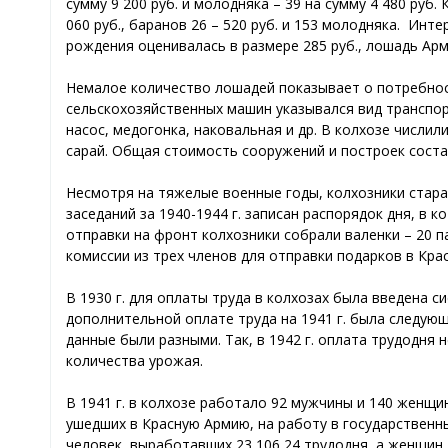
сумму 9 200 руб. и молодняка – 39 на сумму 4 480 руб. К
060 руб., баранов 26 – 520 руб. и 153 молодняка. Инт
рождения оценивалась в размере 285 руб., лошадь Армо
Немалое количество лошадей показывает о потребност
сельскохозяйственных машин указывался вид транспорт
насос, медогонка, наковальная и др. В колхозе числи
сарай. Общая стоимость сооружений и построек состав
Несмотря на тяжелые военные годы, колхозники стара
заседаний за 1940-1944 г. записан распорядок дня, в
отправки на фронт колхозники собрали валенки – 20 па
комиссии из трех членов для отправки подарков в Кр
В 1930 г. для оплаты труда в колхозах была введена 
дополнительной оплате труда на 1941 г. была следующей
данные были разными. Так, в 1942 г. оплата трудодня 
количества урожая.
В 1941 г. в колхозе работало 92 мужчины и 140 женщи
ушедших в Красную Армию, на работу в государственны
человек, выработавших 23 106,24 трудодня, а женщин