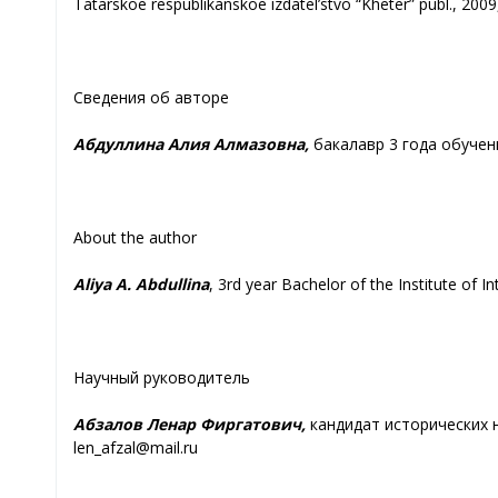
Tatarskoe respublikanskoe izdatel’stvo “Kheter” publ., 2009,
Сведения об авторе
Абдуллина Алия Алмазовна,
бакалавр 3 года обучен
About the author
Aliya A. Abdullina
, 3rd year Bachelor of the Institute of I
Научный руководитель
Абзалов Ленар Фиргатович,
кандидат исторических н
len_afzal@mail.ru