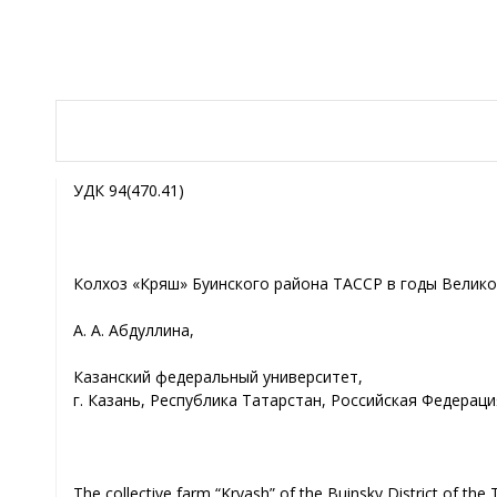
УДК 94(470.41)
Колхоз «Кряш» Буинского района ТАССР в годы Велик
А. А. Абдуллина,
Казанский федеральный университет,
г. Казань, Республика Татарстан, Российская Федераци
The collective farm “Kryash” of the Buinsky District of the