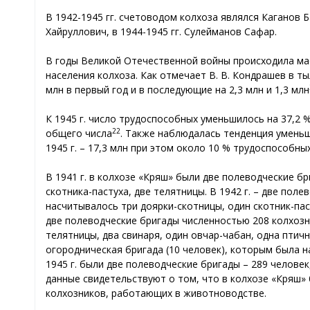
В 1942-1945 гг. счетоводом колхоза являлся Каганов 
Хайруллович, в 1944-1945 гг. Сулейманов Сафар.
В годы Великой Отечественной войны происходила ма
населения колхоза. Как отмечает В. В. Кондрашев в 
млн в первый год и в последующие на 2,3 млн и 1,3 млн
К 1945 г. число трудоспособных уменьшилось на 37,2
22
общего числа
. Также наблюдалась тенденция уменьше
1945 г. – 17,3 млн при этом около 10 % трудоспособн
В 1941 г. в колхозе «Кряш» были две полеводческие б
скотника-пастуха, две телятницы. В 1942 г. – две пол
насчитывалось три доярки-скотницы, один скотник-паст
две полеводческие бригады численностью 208 колхозни
телятницы, два свинаря, один овчар-чабан, одна птичн
огородническая бригада (10 человек), которым была 
1945 г. были две полеводческие бригады – 289 челове
данные свидетельствуют о том, что в колхозе «Кряш»
колхозников, работающих в животноводстве.