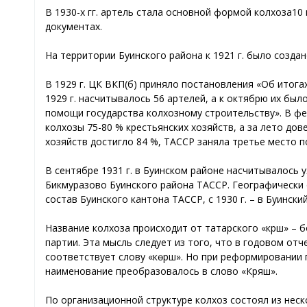
В 1930-х гг. артель стала основной формой колхоза10
документах.
На территории Буинского района к 1921 г. было созда
В 1929 г. ЦК ВКП(б) приняло постановления «Об итога
1929 г. насчитывалось 56 артелей, а к октябрю их был
помощи государства колхозному строительству». В фе
колхозы 75-80 % крестьянских хозяйств, а за лето дов
хозяйств достигло 84 %, ТАССР заняла третье место 
В сентябре 1931 г. в Буинском районе насчитывалось 
Бикмуразово Буинского района ТАССР. Географически сел
состав Буинского кантона ТАССР, с 1930 г. – в Буински
Название колхоза происходит от татарского «крәш» – 
партии. Эта мысль следует из того, что в годовом отче
соответствует слову «көрәш». Но при реформировании п
наименование преобразовалось в слово «Кряш».
По организационной структуре колхоз состоял из нес