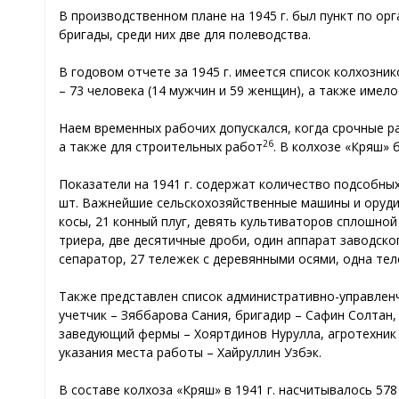
В производственном плане на 1945 г. был пункт по ор
бригады, среди них две для полеводства.
В годовом отчете за 1945 г. имеется список колхозник
– 73 человека (14 мужчин и 59 женщин), а также имел
Наем временных рабочих допускался, когда срочные р
26
а также для строительных работ
. В колхозе «Кряш» 
Показатели на 1941 г. содержат количество подсобных 
шт. Важнейшие сельскохозяйственные машины и орудия:
косы, 21 конный плуг, девять культиваторов сплошной
триера, две десятичные дроби, один аппарат заводско
сепаратор, 27 тележек с деревянными осями, одна теле
Также представлен список административно-управленч
учетчик – Зяббарова Сания, бригадир – Сафин Солтан
заведующий фермы – Хояртдинов Нурулла, агротехник 
указания места работы – Хайруллин Узбэк.
В составе колхоза «Кряш» в 1941 г. насчитывалось 578