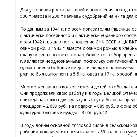
Для ускорения роста растений и повышения выхода тов
500 т навоза и 200 т калиевых удобрений на 47 га для 
По данным за 1941 г. по всем показателям (пшеница оз
фактически посеянного и фактически убранного соответ
июля 1942 г. вышло постановление СНК СССР и ЦК ВКП(
озимой ржи. В 1943 г. вместе с озимой рожью в хлебны
плану посева соответствовал, более того сбор превыси
г. являются неоднозначными, поскольку фактический п
однако овес и бобовые не достигли даже планируемого
ржи не был выполнен на 5,5 га, овса на 17 га, яровой 
Многие женщины в колхозе имели детей, чтобы дать 
Они продолжали свою работу и в годы Великой Отечест
прихода на колхоз для культурных нужд были распреде
площадок – 2 689 руб., на подарки – 889 руб., в фонд о
культурно-бытовые нужды – 3 050 руб.42
В годы войны основной тягловой силой в сельском хоз
рабочим лошадям, их насчитывалось 39 голов на сумму