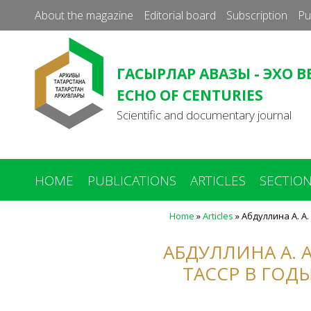
About the magazine
Editorial board
Subscription
Pu
ГАСЫРЛАР АВАЗЫ - ЭХО В
ECHO OF CENTURIES
Scientific and documentary journal
HOME
PUBLICATIONS
ARTICLES
SECTIO
Home
»
Articles
»
Абдуллина А. А
You
are
АБДУЛЛИНА А. 
here
ТАССР В ГО