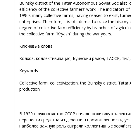
Buinsky district of the Tatar Autonomous Soviet Socialist Re
efficiency of the collective farmers’ work. The indicators of
1990s many collective farms, having ceased to exist, turn
enterprises. Therefore, it is of interest to trace the histo
degree of collective farm efficiency by branches of agricul
the collective farm “Kryash” during the war years.
Ключевые слова
Колхоз, коллективизация, Буинский район, ТАССР, тыл
Keywords
Collective farm, collectivization, the Buinsky district, Tata
production.
В 1929 г. руководство СССР начало политику коллекти
перевести средства из деревни в промышленность, ус
наиболее важную роль сыграли коллективные хозяйств