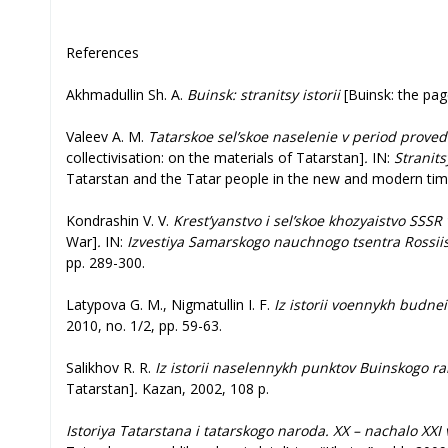
References
Akhmadullin Sh. A.
Buinsk: stranitsy istorii
[Buinsk: the pag
Valeev A. M.
Tatarskoe sel’skoe naselenie v period proved
collectivisation: on the materials of Tatarstan]
.
IN:
Stranits
Tatarstan and the Tatar people in the new and modern time
Kondrashin V. V.
Krest’yanstvo i sel’skoe khozyaistvo SSSR
War]
.
IN:
Izvestiya Samarskogo nauchnogo tsentra Rossii
pp. 289-300.
Latypova G. M., Nigmatullin I. F.
Iz istorii voennykh budnei
2010, no. 1/2, pp. 59-63.
Salikhov R. R.
Iz istorii naselennykh punktov Buinskogo ra
Tatarstan]
.
Kazan, 2002, 108 p.
Istoriya Tatarstana i tatarskogo naroda. XX – nachalo XXI 