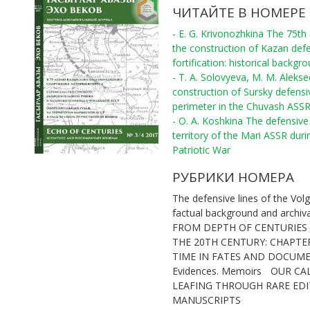
ЧИТАЙТЕ В НОМЕРЕ
- E. G. Krivonozhkina The 75th
the construction of Kazan def
fortification: historical backgr
- T. A. Solovyeva, M. M. Aleks
construction of Sursky defensi
perimeter in the Chuvash ASS
- O. A. Koshkina The defensive 
territory of the Mari ASSR duri
Patriotic War
РУБРИКИ НОМЕРА
The defensive lines of the Volg
factual background and archiv
FROM DEPTH OF CENTURIES
THE 20TH CENTURY: CHAPTE
TIME IN FATES AND DOCUM
Evidences. Memoirs
OUR CA
LEAFING THROUGH RARE ED
MANUSCRIPTS