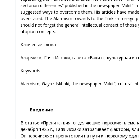
sectarian differences” published in the newspaper “Vakit” i
suggested ways to overcome them. His articles have made a 
overstated. The Alarmism towards to the Turkish foreign p
should not forget the general intellectual context of thos
utopian concepts.
Ключевые слова
Алармизм, Гаяз Исхаки, газета «Вакит», культурная ин
Keywords
Alarmism, Gayaz Iskhaki, the newspaper “Vakit”, cultural int
Введение
В статье «Препятствия, отделяющие тюркские племена дру
декабря 1925 г., Гаяз Иcхаки затрагивает факторы, в
Он перечисляет препятствия на пути к тюркскому един