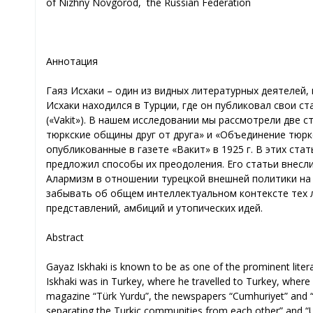
of Nizhny Novgorod, the Russian Federation
Аннотация
Гаяз Исхаки – один из видных литературных деятелей, 
Исхаки находился в Турции, где он публиковал свои ста
(«Vakit»). В нашем исследовании мы рассмотрели две 
тюркские общины друг от друга» и «Объединение тюркс
опубликованные в газете «Вакит» в 1925 г. В этих ста
предложил способы их преодоления. Его статьи внесли 
Алармизм в отношении турецкой внешней политики на 
забывать об общем интеллектуальном контексте тех 
представлений, амбиций и утопических идей.
Abstract
Gayaz Iskhaki is known to be as one of the prominent literar
Iskhaki was in Turkey, where he travelled to Turkey, where h
magazine “Türk Yurdu”, the newspapers “Cumhuriyet” and “Va
separating the Turkic communities from each other” and “Unif