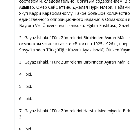
составом и, следовательно, богатым содержанием. В 
Адывар, Омер Сейфеттин, Джелал Нури Илери, Пейами С
Якуп Кадри Караосманоглу. Такое большое количество 
единственного оппозиционного издания в Османской импе
Bayram Veli Üniversitesi Lisansüstü Eğitim Enstitüsü, Gazet
2. Gayaz İshakî. “Türk Zümrelerini Birbirinden Ayıran Mânil
османском языке в газете «Вакит» в 1925-1926 г., впе
Sosyalizmden Türkçülüğe Kazanlı Ayaz İshakî, Ötüken Yayınla
3. Gayaz İshakî. “Türk Zümrelerini Birbirinden Ayıran Mâniler”
4. Ibid.
5. Ibid.
6. Ibid.
7. Gayaz İshakî. “Türk Zümrelerini Harsta, Medeniyette Birleş
3.
8. Ibid.