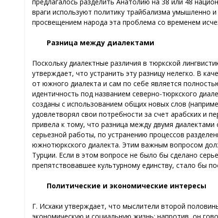
предлагалось разделить Анатолию на 38 или 48 нацио
враги используют политику трайбализма умышленно и 
просвещением народа эта проблема со временем исче
Разница между диалектами
Поскольку диалектные различия в тюркской лингвистик
утверждает, что устранить эту разницу нелегко. В ка
от южного диалекта и сам по себе является полность
идентичность под названием северно-тюркского диале
созданы с использованием общих новых слов (например,
удовлетворял свои потребности за счет арабских и пе
привела к тому, что разница между двумя диалектами 
серьезной работы, по устранению процессов разделен
южнотюркского диалекта. Этим важным вопросом долж
Турции. Если в этом вопросе не было бы сделано серь
препятствовавшее культурному единству, стало бы п
Политические и экономические интересы
Г. Иcхаки утверждает, что мыслители второй половины
экономическую и социальную жизнь; напротив, он гов