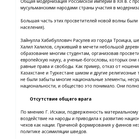
Общая модернизация Российской империи в XIX в. с п
мусульманскими народами страны участия в модерниз
Большая часть этих просветителей новой волны были
населения).
Зайнулла Хабибуллович Расулев из города Троицка, ше
Халил Халилов, служивший в мечети небольшой деревн
образование многим студентам, организовав просвети
европейскую науку, а ученые-богословы, которых они
равные права и свободы. Как пример, отказ от ношени
Казахстане и Туркестане шиизм и другие религиозные 
не были забыты многие национальные элементы, несущ
национальности, и общество это понимало. Они полнос
Отсутствие общего врага
По мнению Г. Иcхаки, подверженность материальному
воздействие на народы и приводила к развитию нацио
чехов как нации. Причиной формирования у финнов не
политике ассимиляции шведов.