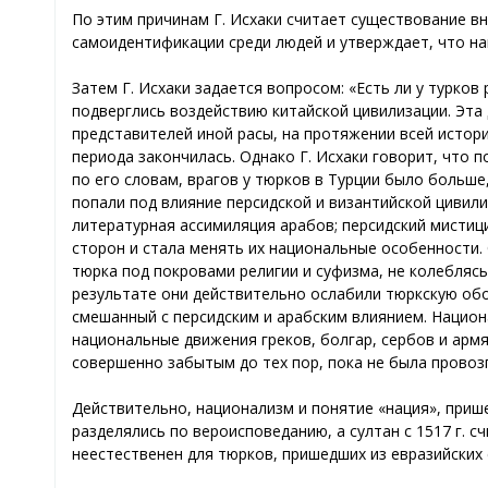
По этим причинам Г. Иcхаки считает существование в
самоидентификации среди людей и утверждает, что на
Затем Г. Иcхаки задается вопросом: «Есть ли у турко
подверглись воздействию китайской цивилизации. Эта 
представителей иной расы, на протяжении всей истори
периода закончилась. Однако Г. Иcхаки говорит, что
по его словам, врагов у тюрков в Турции было больше
попали под влияние персидской и византийской цивилиз
литературная ассимиляция арабов; персидский мистиц
сторон и стала менять их национальные особенности. 
тюрка под покровами религии и суфизма, не колебляс
результате они действительно ослабили тюркскую об
смешанный с персидским и арабским влиянием. Национ
национальные движения греков, болгар, сербов и армя
совершенно забытым до тех пор, пока не была провозгл
Действительно, национализм и понятие «нация», прише
разделялись по вероисповеданию, а султан с 1517 г. с
неестественен для тюрков, пришедших из евразийских 