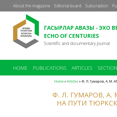
About the magazine
Editorial board
Subscription
Pu
ГАСЫРЛАР АВАЗЫ - ЭХО В
ECHO OF CENTURIES
Scientific and documentary journal
HOME
PUBLICATIONS
ARTICLES
SECTIO
Home
»
Articles
»
Ф. Л. Гумаров, А. М.
You
are
Ф. Л. ГУМАРОВ, А
here
НА ПУТИ ТЮРКСК