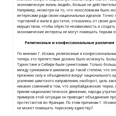
экономическую жизнь людей», больше не действитель
Например, несмотря на то, что чехословакам было эк
интересами ради своих национальных идеалов. Точно 
торговлей и жили в достатке, отказались от своих д
имуществом, чтобы обрести независимость и создать 
экономические интересы не могут помешать тюркам о
Религиозные и конфессиональные различия
По мнению Г. Иcхаки, религиозные и конфессиональны
теперь это препятствие должно было исчезнуть. Боль
Туркестане и Сибири были суннитскими. Только больш
между суннизмом и шиизмом до такой степени, что о
прежнюю силу и объединился вокруг национального ид
усилению шиитского направления; наоборот, цель зак
никаких сомнений в том, что азербайджанские тюрки, 
приняв националистическое движение, народы утратил
примеров этой ситуации он приводит объединение про
протестантов во Франции. По этим причинам Г. Иcхаки
не может помешать тюркскому единству7.