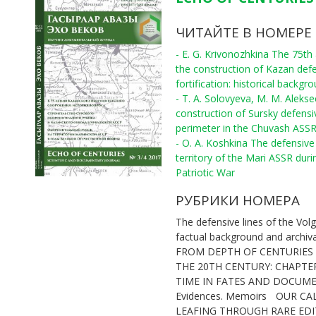
ЧИТАЙТЕ В НОМЕРЕ
- E. G. Krivonozhkina The 75th
the construction of Kazan def
fortification: historical backgr
- T. A. Solovyeva, M. M. Aleks
construction of Sursky defensi
perimeter in the Chuvash ASS
- O. A. Koshkina The defensive 
territory of the Mari ASSR duri
Patriotic War
РУБРИКИ НОМЕРА
The defensive lines of the Volg
factual background and archiv
FROM DEPTH OF CENTURIES
THE 20TH CENTURY: CHAPTE
TIME IN FATES AND DOCUM
Evidences. Memoirs
OUR CA
LEAFING THROUGH RARE ED