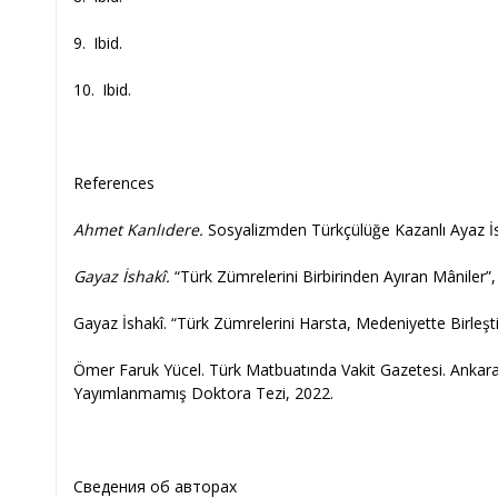
9. Ibid.
10. Ibid.
References
Ahmet Kanlıdere.
Sosyalizmden Türkçülüğe Kazanlı Ayaz İsh
Gayaz İshakî.
“Türk Zümrelerini Birbirinden Ayıran Mâniler”, 
Gayaz İshakî. “Türk Zümrelerini Harsta, Medeniyette Birleştir
Ömer Faruk Yücel. Türk Matbuatında Vakit Gazetesi. Ankara H
Yayımlanmamış Doktora Tezi, 2022.
Сведения об авторах