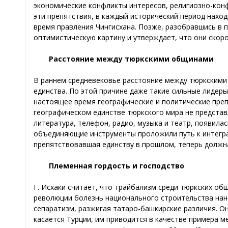
экономические конфликты интересов, религиозно-конф
эти препятствия, в каждый исторический период наход
время правления Чингисхана. Позже, разобравшись в п
оптимистическую картину и утверждает, что они скоро
Расстояние между тюркскими общинами
В раннем средневековье расстояние между тюркскими
единства. По этой причине даже такие сильные лидеры,
настоящее время географические и политические преп
географическом единстве тюркского мира не представ
литература, телефон, радио, музыка и театр, появил
объединяющие инструменты проложили путь к интегра
препятствовавшая единству в прошлом, теперь должна
Племенная гордость и господство
Г. Иcхаки считает, что трайбализм среди тюркских о
революции болезнь национального строительства нан
сепаратизм, разжигая татаро-башкирские различия. Он
касается Турции, им приводится в качестве примера 