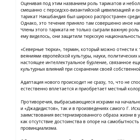
Оценивая под этим названием роль тарикатов и небол
смешанно с персидско-византийской цивилизацией и о
тарикат Накшбандия был широко распространен среди 
Однако, это течение приняло там совершенно иное на
Члены этого тариката не только сыграли важную роль 
ему виделось, они защитили тюркскую национальность
«Северные тюрки», термин, который можно отнести к т
веяниями европейской культуры, науки, политических
настоящее интеллектуальное бурление, связанное ещ
культурных влияний при сохранении своей собственно
Адаптация нового происходит не сразу, то, что не спо
естественно вплетается и приобретает местный колор
Противоречия, выбрасывающиеся искрами на начально
и «Джадидистов», так и в произведениях самого Г. Ис
заимствования вестернизированного образа жизни в 
как отсутствие достоинства в опоре на самобытность
провинциализма.