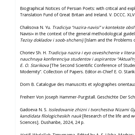
Biographical Notices of Persian Poets: with critical and exp
Translation Fund of Great Britain and Ireland. V. DCCC. XLVI
Chalisova N. Yu.
Tradiciya “nazira-navisi” v kontekste ob
Navisi
»
in the context of the general methodological guideli
Tezisy dokladov i soob-shchenij
[Islam and the Problems o
Choriev Sh. H.
Tradiciya nazira i eyo osveshchenie v lite
nauchnaya konferenciya studentov i aspirantov “Aktual’nye
E. O. Starikova
[The Second Scientific Conference of Stude
Modernity”. Collection of Papers. Editor-in-Chief E. O. Stari
Dorn B. Catalogue des manuscrits et xylographes orientaux
Freiherr Von Joseph Hammer-Purgstall. Geschichte Der Sch
Gadoeva N. S.
Issledovanie zhizni i tvorchestva Nizami Gy
kandidata filologicheskih nauk
[Research of the life and wo
Sciences]
.
Dushanbe, 2024, 24 p.
Hatifi ‘Abdallah
. Timurnama. Edited by A. S. U’sha. Madras: