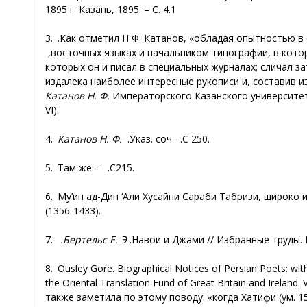
1895 г. Казань, 1895. –
С. 4
1.
3.
Как отметил Н.
Ф. Катанов, «обладая опытностью в 
восточных языках и начальником типографии, в котор
которых он и писал в специальных журналах; сличал з
издалека наиболее интересные рукописи и, составив и
Катанов Н. Ф
.
Императорского К
азанского университе
VI).
4.
Катанов Н. Ф
.
Указ. соч.
–
С.
250.
5.
Там же
. –
С.
215.
6.
Му’ин ад-Дин ‘Али Хусайни Сараби Табризи
, широко 
(1356-1433).
7.
Бертельс Е. Э.
Навои и Джами // Избранные труды. 
8. Ousley Gore. Biographical Notices of Persian Poets: with
the Oriental Translation Fund of Great Britain and Ireland. V
также заметила по этому поводу: «когда Хатифи (ум. 