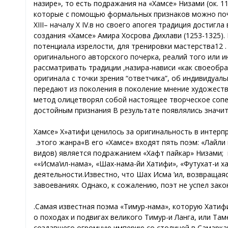
которые с помощью формальных признаков можно по
Х
III
–
началу Х
IV
в.
создания «Хамсе» Амира Хосрова Дихлави (1253-1325).
потенциала и
зрелости, для тренировки мастерства12
оригинального авторского почерка, реалий того или 
рассматривать традиции
назира-нависи,
«как своеобр
оригинала с точки зрения “
ответчика
”, об индивидуаль
передают из поколения в поколение мнение художеств
метод олицетворял собой настоящее творческое сопе
достойным признания
В результате появлялись значи
«Хамсе» Х
атифи ценилось за оригинальность в интерпр
этого жанра.
В его «Хамсе» входят пять поэм: «Лайли
видов) является подражанием «Хафт пайкар» Низами
;
«Исма’ил-нама», «Шах-нама-йи Хатифи», «Футухат-и ха
деятельности.
Известно, что Шах Исма
’
ил, возвращаяс
завоеваниях.
Однако, к сожалению, поэт не успел зако
Самая известная поэма «Тимур-нама», которую Хатифи 
о походах и подвигах великого Тимур-и Ланга, или Там
создавшего огромную империю со столицей в Самаркан