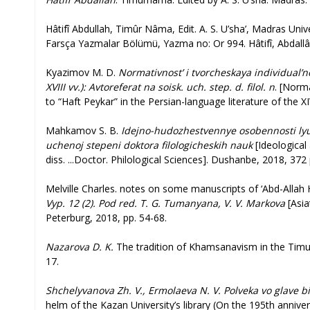
Hâtifî Abdullah, Timûr Nâma, Edit. A. S. U’sha’, Madras Univ
Farsça Yazmalar Bölümü, Yazma no: Or 994. Hâtifî, Abdallâh
Kyazimov M. D.
Normativnost’ i tvorcheskaya individual’no
XVIII vv.): Avtoreferat na soisk. uch. step. d. filol. n
. [Norma
to “Haft Peykar” in the Persian-language literature of the XIV
Mahkamov S. B.
Idejno-hudozhestvennye osobennosti lyub
uchenoj stepeni doktora filologicheskih nauk
[Ideological
diss. ...Doctor. Philological Sciences]. Dushanbe, 2018, 372 
Melville Charles. notes on some manuscripts of ‘Abd-Allah 
Vyp. 12 (2). Pod red. T. G. Tumanyana, V. V. Markova
[Asia
Peterburg, 2018,
рр
. 54-68.
Nazarova D. K.
The tradition of Khamsanavism in the Timuri
17.
Shchelyvanova Zh. V., Ermolaeva N. V.
Polveka vo glave bi
helm of the Kazan University’s library (On the 195th annivers