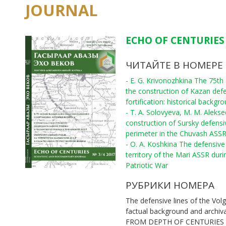
JOURNAL
ECHO OF CENTURIES 
ЧИТАЙТЕ В НОМЕРЕ
- E. G. Krivonozhkina The 75th
the construction of Kazan def
fortification: historical backgr
- T. A. Solovyeva, M. M. Aleks
construction of Sursky defensi
perimeter in the Chuvash ASS
- O. A. Koshkina The defensive 
territory of the Mari ASSR duri
Patriotic War
РУБРИКИ НОМЕРА
The defensive lines of the Volg
factual background and archiv
FROM DEPTH OF CENTURIES