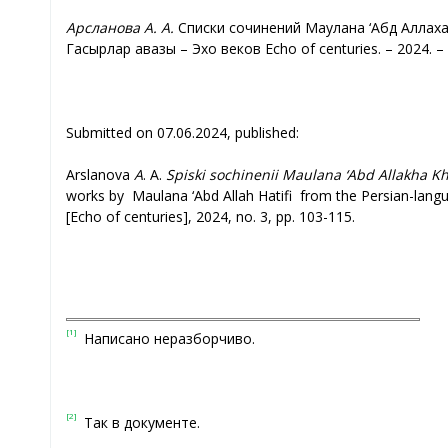
Арсланова А. А.
Списки сочинений Маулана ‘Абд Аллаха
Гасырлар авазы – Эхо веков Echo of centuries. – 2024. – 
Submitted on 07.06.2024, published:
Arslanova
А
. A.
Spiski sochinenii Maulana ‘Abd Allakha Khat
works by Maulana ‘Abd Allah Hatifi from the Persian-langua
[Echo of centuries], 2024, no. 3, pp. 103-115.
[1]
Написано неразборчиво.
[2]
Так в документе.