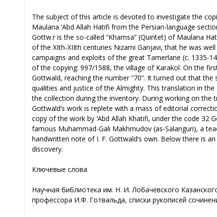
The subject of this article is devoted to investigate the co
Maulana ‘Abd Allah Hatifi from the Persian-language sectio
Gottw.r is the so-called “Khamsa” (Quintet) of Maulana Hat
of the XIth-XIIth centuries Nizami Ganjavi, that he was we
campaigns and exploits of the great Tamerlane (c. 1335-14
of the copying: 997/1588, the village of Karakol. On the fi
Gottwald, reaching the number “70”. It turned out that the 
qualities and justice of the Almighty. This translation in 
the collection during the inventory. During working on the tran
Gottwald’s work is replete with a mass of editorial correcti
copy of the work by ‘Abd Allah Khatifi, under the code 32
famous Muhammad-Gali Makhmudov (as-Salanguri), a teacher 
handwritten note of I. F. Gottwald’s own. Below there is an 
discovery.
Ключевые слова
Научная библиотека им. Н. И. Лобачевского Казанског
профессора И.Ф. Готвальда, списки рукописей сочинен