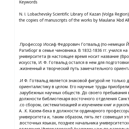
Keywords
N. I. Lobachevsky Scientific Library of Kazan (Volga Region
the copies of manuscripts of the works by Maulana ‘Abd All
Профессор Иосиф Федорович Готвальд (по-немецки Йоз
Ратиборг в семье чиновника. В 1832-1836 гг. учился 
университета (в настоящее время носит название
Вро
искусств, И.
Ф. Готвальд остался в нем для подготовк
жизненный и творческий путь замечательного ориентал
И.
Ф. Готвальд является знаковой фигурой не только 
ориенталистику в целом. Его научные труды приобрел
зарубежных научных обществ. До своего пребывания в 
должности библиотекаря восточного отделения Санкт
со сбором, систематизацией и изучением книг и рукопи
А.
К. Казем-бека в должности ординарного профессора 
университета и, таким образом, пять лет совмещал эт
восточных языках, позднее начальника университетско
отделения Императорской Академии наук по разряду в