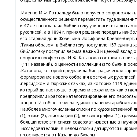
Именно И.
Ф. Готвальду было поручено сопровождать 
осуществленного решения переместить туда знамениты
и 47 лет возглавлял библиотеку университета до само
рукописей, а в 1894 г. принял решение передать наибо
его старшая дочь Жозефина Иосифовна Крелленберг, 
Таким образом, в библиотеку поступило 157 единиц х
библиотеку поступил весьма важный и ценный вклад 
попросил профессора Н.
Ф. Катанова составить опись 
(111 названий), о ценности коллекции (это были в ос
Катанова, который предваряла биографическая справка
формирование нового собрания восточных рукописей б
персидском и тюркских языках, из которых 1119 единиц
который до настоящего времени сохранился как отде
предприняли краткое каталогизирование его персоязы
жанров. Из общего числа единиц хранения арабоязычн
Наиболее многочисленны списки по художественной лите
(1), этике (2), агиографии (2), лексикографии (1), грамм
большинстве эти списки содержат известные в научной
исследователями. В целом списки датируются широк
пр
остирается от Казани до Бухары.