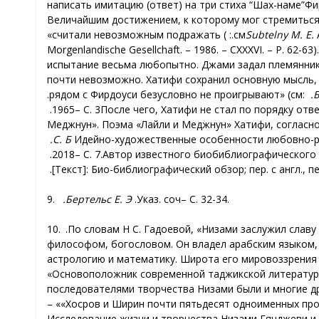
написать имитацию (ответ) на три стиха “
Шах-наме
”
Фи
Величайшим достижением, к которому мог стремиться 
считали невозможным подражать»
(
см.:
Subtelny
M
.
E
.
A
Morgenlandische Gesellchaft. – 1986. – CXXXVI. – P. 62-63)
испытание весьма любопытно. Джами задал племяннику 
почти невозможно. Хатифи сохранил основную мысль, 
рядом с Фирдоуси безусловно не проигрывают» (см.
:
Б
1965.
–
С. 3
2-34). После чего, Хатифи не стал по порядк
Меджнун». Поэма «Лайли и Меджнун» Хатифи, согласно
С. Б.
Идейно-художественные особенности любовно-ро
2018.
–
С. 7
[Текст]: Био-библиографический обзор; пер. с англ., пер
9.
Бертельс Е. Э.
Указ. соч.
–
С. 3
2-34
.
10.
По словам Н.
С. Гадоевой, «Низами заслужил славу
философом, богословом. Он владел арабским языком, 
астрологию и математику. Широта его мировоззрения и
Основоположник современной таджикской литературы.
последователями творчества Низами были и многие д
«Хосров и Ширин» –
почти пятьдесят одноименных прои
Исследование жизни и творчества Низами Гянджеви и