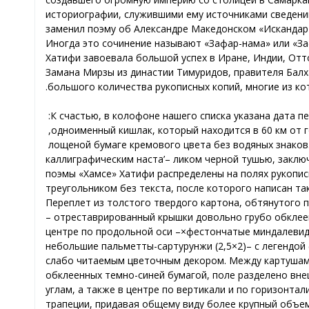
историографии, служившими ему источниками сведений
заменил поэму об Александре Македонском «Искандар-
Иногда это сочинение называют «Зафар-нама» или «За
Хатифи завоевала большой успех в Иране, Индии, От
Замана Мирзы из династии Тимуридов, правителя Балха
большого количества рукописных копий, многие из ко
К счастью, в колофоне нашего списка указана дата пе
одноименный кишлак, который находится в 60 км от г
лощеной бумаге кремового цвета без водяных знаков
каллиграфическим наста’
ликом черной тушью, заключе
поэмы «Хамсе» Хатифи распределены на полях рукопис
треугольником без текста, после которого написан та
Переплет из толстого твердого картона, обтянутого 
отреставрированный –
крышки довольно грубо обклеен
центре по продольной оси –
небольшие пальметты-сартурунжи (2,5×2)
слабо читаемым цветочным декором. Между картушами 
обклеенных темно-синей бумагой, поле разделено вне
углам, а также в центре по вертикали и по горизонта
трапеции, придавая общему виду более крупный объем