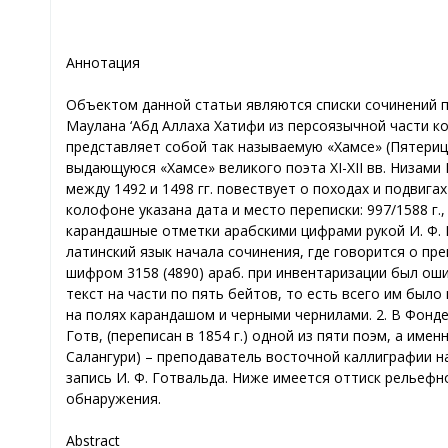
Аннотация
Объектом данной статьи являются списки сочинений п
Маулана ‘Абд Аллаха Хатифи из персоязычной части кол
представляет собой так называемую «Хамсе» (Пятериц
выдающуюся «Хамсе» великого поэта XI-XII вв. Низами
между 1492 и 1498 гг. повествует о походах и подвига
колофоне указана дата и место переписки: 997/1588 г
карандашные отметки арабскими цифрами рукой И. Ф. 
латинский язык начала сочинения, где говорится о пр
шифром 3158 (4890) араб. при инвентаризации был оши
текст на части по пять бейтов, то есть всего им был
на полях карандашом и черными чернилами. 2. В Фонде
Готв, (переписан в 1854 г.) одной из пяти поэм, а им
Салангури) – преподаватель восточной каллиграфии н
запись И. Ф. Готвальда. Ниже имеется оттиск рельефн
обнаружения.
Abstract