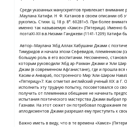
Среди указанных манускриптов привлекает внимание 
Маулана Хатифи. Н.
Ф. Катанов в своем описании об э
рукопись. Стихи. Ц. 18 р. 8°. 60281»5
. При более внимат
именно так называемую «
Хамсе» (Пятерица). Именно 
поэта
XI-XII в
в.
Автор
–
Маулана ‘Абд Аллах Хабушани Джами с поэтич
Тимуридов и начала эпохи Сефевидов, племянником (сы
большую роль в его воспитании. Несомненно, становл
которым руководили ‘Абд ар-Рахман Джами и ‘Али Шир
Джам (в современном Афганистане), где и прошла вся
Касим-и Анвара6
, построенного Мир ‘
Али-Широм Нава
’
«Пятерицу»7. Как отметил английский ученый XIX
в.
исполнить эту трудную попытку, посоветовался со сво
получить от племянника обещание не начинать предпол
испытания поэтического мастерства Джами выбрал пр
Газнави. На этот сюжет он потребовал подражания п
аплодисментов Джами разрешил ему приступить к св
В
ажно иметь в виду, что в те времена «Хамсе» (Пятер