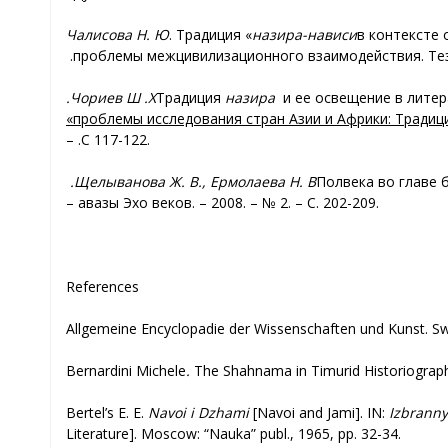
Чалисова Н. Ю
. Традиция «
назира-нависи
» в контекст
проблемы межцивилизационного взаимодействия. Тез
Чориев Ш.
Х.
назира
Традиция
и е
е освещение в литер
проблемы исследования стран Азии и Африки: Традици
–
С.
117-122.
Щелыванова Ж. В., Ермолаева Н. В.
Полвека во главе 
авазы –
Эхо веков. – 2008. – № 2. –
С
. 202-209.
References
Allgemeine Encyclopadie der Wissenschaften und Kunst. Swei
Bernardini Michele
.
The Shahnama in Timurid Historiography.
Bertel’s E. E.
Navoi i Dzhami
[Navoi and Jami]. IN:
Izbranny
Literature]. Moscow: “Nauka” publ., 1965, pp. 32-34.