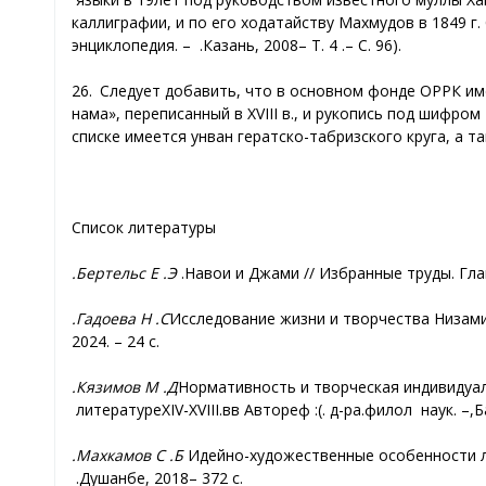
каллиграфии, и по его ходатайству Махмудов в 1849 г.
энциклопедия. –
Казань, 2008.
–
Т. 4
.
–
С. 9
6
).
26. Следует добавить, что в основном фонде ОРРК им
нама», переписанный в XVIII в., и рукопись под шифром
списке имеется унван гератско-табризского круга, а 
Список литературы
Бертельс Е.
Э.
Гадоева Н.
С.
2024. – 24 с.
Кязимов М.
Д.
Нормативность и творческая индивидуаль
литературе
XIV-XVIII
вв.
): Автореф
.
д
-ра
филол.
н
аук
. –
Махкамов С.
Б.
Душанбе, 2018.
– 372 с.