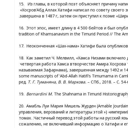
15.
Из главы, в которой поэт объясняет причину напи
Хосров»
‘
Абд Аллах Хатифи написал по совету своего 
завершена в 1487 г.
, затем он приступил к поэме «Шир
16.
Этот эпос, имеет длину в 4
500 бейтов и был опубл
tradition of Khamsanavism in the Timurid Period // The Amer
17.
Неоконченная «Шах-нама» Хатифи была опубликов
18.
Как заметил Ч. Мелвилл, «Хамса Низами включило
четвертая работа Хамса в
творчестве Амира Хосрова т
называемая Зафарнама), завершенная между 1492 и 14
some manuscripts of ‘Abd-Allah Hatifi’s Timurnama in Cambr
ред.
Т
.
Г
.
Туманяна
,
В
.
В
.
Маркова
.
–
СПб
., 2018. –
С
. 54-
19.
Bernardini M.
The Shahnama in Timurid Historiography 
20.
Амабль
Луи
Мария
Мишель
Журден
(Amable Jourdai
управления
,
верований
и
литературы
этой
империи» («
томах
.
Частичный перевод этой работы на русский язы
сожалению, не включивший информацию о Хатифи и ег