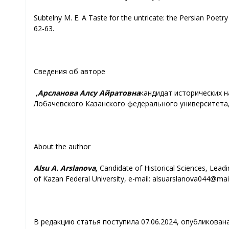
Subtelny M. E. A Taste for the untricate: the Persian Poetr
62-63.
Сведения
об
авторе
Арсланова Алсу Айратовна,
кандидат исторических н
Лобачевского К
азанского федерального университета,
About the author
Alsu A. Arslanova,
Candidate of Historical Sciences, Lead
of Kazan Federal University, e-mail: alsuarslanova044@mail
В редакцию статья поступила 0
7.06.2024, опубликована