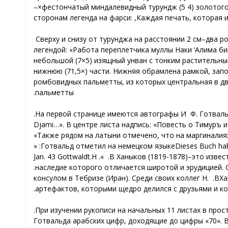
–
фестончатый миндалевидный турундж (5×
4) золотог
сторонам легенда
на фарси
:
Сверху и снизу от турунджа на расстоянии 2 см
–
легендой:
небольшой (7
×
5) изящный
унван с тонким растительны
нижнюю (7
×1,5
) части. Нижняя обрамлена рамкой, зап
ромбовидных пальметты, из которых центральная в дв
пальметты.
На первой странице имеются автографы И.
Ф. Готваль
Djami…». В центре листа надпись: «Повесть о Тимуръ и
Также рядом на латыни отмечено, что на маргиналия
Готвальд отметил на немецком языке: «
Dieses Buch ha
Jan. 43 Gottwaldt
». Н.
В.
Ханыков (1819-1878)
–
это извес
наследие которого отличается широтой и эрудицией. О
консулом в Тебризе (Иран). Среди своих коллег Н.
В.
Ха
артефактов, которыми щедро делился с друзьями и кол
При изучении рукописи на начальных 11 листах в про
Готвальда арабских цифр, доходящие до цифры «70». 