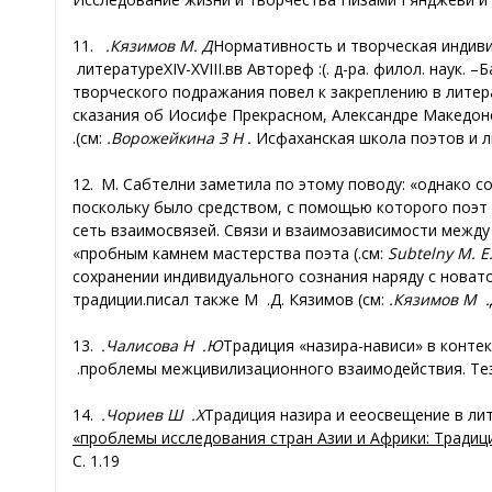
11.
Кязимов М. Д.
Нормативность и творческая индиви
литературе
XIV-XVIII
вв.
): Автореф
. д-ра. филол. н
аук
. –
творческого подражания повел к закреплению в литер
сказания об Иосифе Прекрасном, Александре Македон
(см.
:
Ворожейкина З.
Н
.
Исфаханская школа поэтов и 
12. М. Сабтелни заметила по этому поводу: «однако 
поскольку было средством, с помощью которого поэт 
сеть взаимосвязей. Связи и взаимозависимости между
пробным камнем мастерства поэта»
(
см.
:
Subtelny
M
.
E
сохранении индивидуального сознания наряду с новат
традиции
писал также М.
Д. Кязимов (см.
:
Кязимов М.
13.
Чалисова Н.
Ю.
Традиция «назира-нависи» в конте
проблемы межцивилизационного взаимодействия. Тез
14.
Чориев Ш.
Х.
Традиция назира
и ее
проблемы исследования стран Азии и Африки: Традици
С. 1
19.