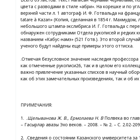
цвета с разводами в стиле «абри». На корешке и по у
верхней части л. 1 автограф И. Ф. Готвальда на француз
tatare à Kazan» (Копия, сделанная в 1854 г. Махмудом
небольшого штампа-экслибриса И. Г. Готвальда с пере
обнаружен сотрудниками Отдела рукописей и редких кн
названием «Кабус-намэ» (521 Готв.). Это второй слу
ученого будут найдены еще примеры этого оттиска.
Отмечая безусловное значение наследия профессора 
как отмеченные рукописи26
, так и в целом его колле
важно привлечение указанных списков в научный обор
как об этих замечательных произведениях, так и об их
ПРИМЕЧАНИЯ
:
1.
Щелыванова Ж. В., Ермолаева Н. В.
Полвека во глав
Гасырлар авазы –
Эхо веков. – 2008. – № 2. –
С. 2
02-209.
2.
Сведения о состоянии Казанского университета за 18