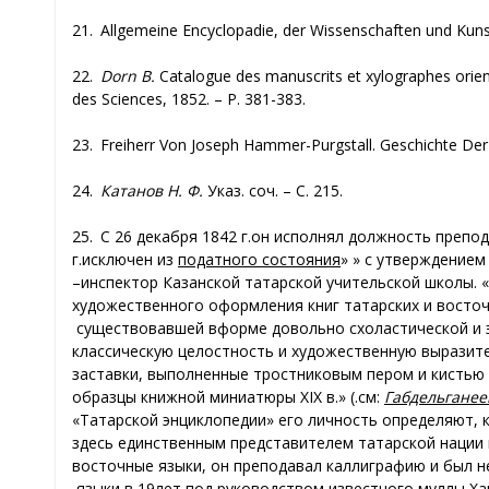
21. Allgemeine Encyclopadie, der Wissenschaften und Kunst.
22.
Dorn B.
Catalogue des manuscrits et xylographes orient
des Sciences, 1852. – P. 381-383.
23. Freiherr Von Joseph Hammer-Purgstall. Geschichte Der
24.
Катанов
Н
.
Ф
.
Указ
.
соч
. –
С
. 215.
25.
С 26 декабря 1842 г
.
г.
податного состояния
«исключен из
» с утверждением 
–
инспектор Казанской татарской учительской школы. 
художественного оформления книг татарских и восточ
существовавшей в
форме довольно схоластической и э
классическую целостность и художественную выразите
заставки, выполненные тростниковым пером и кистью
образцы книжной миниатюры XIX в.» (
см.
:
Габдель­ганее
«Татарской энциклопедии» е
го личность определяют, 
здесь единственным представителем татарской нации 
восточные языки, он преподавал каллиграфию и был н
языки в 19
лет под руководством известного муллы Ха