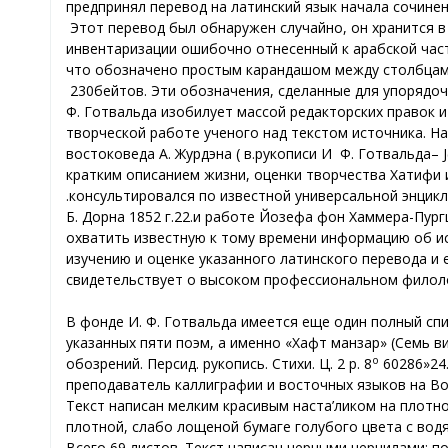
предпринял перевод на латинский язык начала сочинен
Этот перевод был обнаружен случайно, он хранится в
инвентаризации ошибочно отнесенный к арабской част
что обозначено простым карандашом между столбцами
230
бейтов. Эти обозначения, сделанные для упорядо
Ф. Готвальда изобилует массой редакторских правок 
творческой работе ученого над текстом источника. На 
востоковеда А. Журдэна (
в
рукописи И.
Ф. Готвальда
– 
кратким описанием жизни, оценки творчества Хатифи 
консультировался по известной универсальной энцикло
Б. Дорна 1852 г.22
охватить известную к тому времени информацию об и
изучению и оценке указанного латинского перевода и 
свидетельствует о высоком профессиональном филол
В фонде И. Ф. Готвальда имеется еще один полный спис
указанных пяти поэм, а именно «Хафт манзар» (Семь ви
о
обозрений. Персид. рукопись. Стихи. Ц. 2 р. 8
60286»24.
преподаватель каллиграфии и восточных языков на Во
Текст написан мелким красивым наста’ликом на плотно
плотной, слабо лощеной бумаге голубого цвета с водяными
Всего 69 листов. Текст написан черными чернилами; п