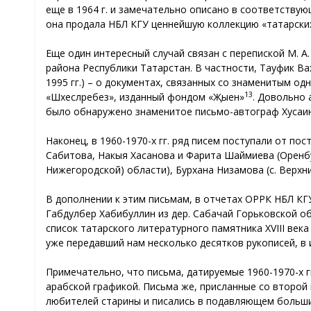
еще в 1964 г. и замечательно описано в соответству
она продала НБЛ КГУ ценнейшую коллекцию «татарских 
Еще один интересный случай связан с перепиской М. А
района Республики Татарстан. В частности, Тауфик Ва
1995 гг.) – о документах, связанных со знаменитым од
13
«Шәхесләребез», изданный фондом «Җыен»
. Довольно 
было обнаружено знаменитое письмо-автограф Хусаи
Наконец, в 1960-1970-х гг. ряд писем поступали от п
Сабитова, Накыя Хасанова и Фарита Шаймиева (Оренбу
Нижегородской) области), Бурхана Низамова (с. Верхни
В дополнении к этим письмам, в отчетах ОРРК НБЛ КГ
Габдулбер Хабибуллин из дер. Сабачай Горьковской о
список татарского литературного памятника XVIII века
уже передавший нам несколько десятков рукописей, в и
Примечательно, что письма, датируемые 1960-1970-х 
арабской графикой. Письма же, присланные со второй п
любителей старины и писались в подавляющем большин