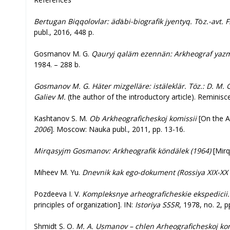
Bertugan Biqqolovlar: äd
ä
bi-biografik jyentyq. T
ö
z.-avt. F
publ., 2016, 448 p.
Gosmanov M. G.
Qauryj qaläm ezennän: Arkheograf yaz
1984. – 288 b.
Gosmanov M. G. Häter mizgelläre: istäleklär.
Töz.: D. M.
Galiev
M.
(the author of the introductory article). Reminisce
Kashtanov S. M.
Ob Arkheograficheskoj komissii
[On the A
2006
]. Moscow: Nauka publ., 2011, pp. 13-16.
Mirqasyjm Gosmanov: Arkheografik köndälek (1964)
[Mirq
Miheev M. Yu.
Dnevnik kak ego-dokument (Rossiya XIX-XX 
Pozdeeva I. V.
Kompleksnye arheograficheskie ekspedicii. 
principles of organization]. IN:
Istoriya SSSR
, 1978, no. 2, p
Shmidt S. O.
M. A. Usmanov – chlen Arheograficheskoj kom