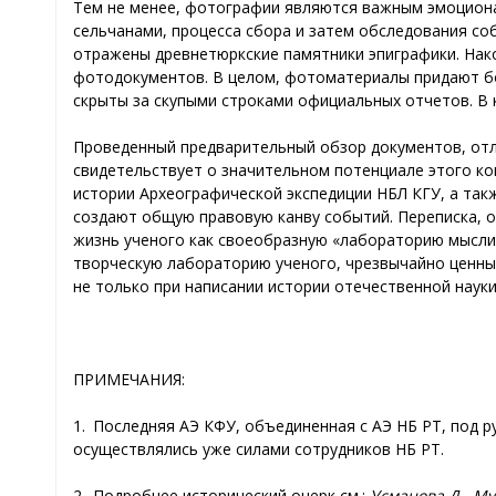
Тем не менее, фотографии являются важным эмоциона
сельчанами, процесса сбора и затем обследования со
отражены древнетюркские памятники эпиграфики. Нако
фотодокументов. В целом, фотоматериалы придают бо
скрыты за скупыми строками официальных отчетов. В 
Проведенный предварительный обзор документов, отл
свидетельствует о значительном потенциале этого к
истории Археографической экспедиции НБЛ КГУ, а та
создают общую правовую канву событий. Переписка, 
жизнь ученого как своеобразную «лабораторию мысли»
творческую лабораторию ученого, чрезвычайно ценны 
не только при написании истории отечественной наук
ПРИМЕЧАНИЯ:
1. Последняя АЭ КФУ, объединенная с АЭ НБ РТ, под р
осуществлялись уже силами сотрудников НБ РТ.
2. Подробнее исторический очерк см.:
Усманова Д., Му