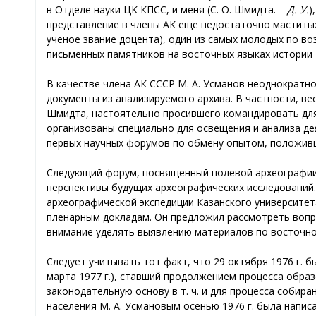
в Отделе науки ЦК КПСС, и меня (С. О. Шмидта. –
Д. У.
)
представление в члены АК еще недостаточно маститых 
ученое звание доцента), один из самых молодых по в
письменных памятников на восточных языках истории
В качестве члена АК СССР М. А. Усманов неоднократн
документы из анализируемого архива. В частности, вес
Шмидта, настоятельно просившего командировать для 
организованы специально для освещения и анализа де
первых научных форумов по обмену опытом, положивши
Следующий форум, посвященный полевой археографии, с
перспективы будущих археографических исследований.
археографической экспедиции Казанского университета 
пленарным докладам. Он предложил рассмотреть вопро
внимание уделять выявлению материалов по восточно
Следует учитывать тот факт, что 29 октября 1976 г. б
марта 1977 г.), ставший продолжением процесса обра
законодательную основу в т. ч. и для процесса собира
населения М. А. Усмановым осенью 1976 г. была напис