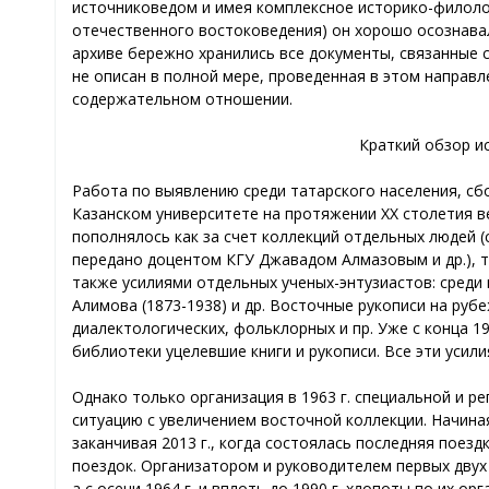
источниковедом и имея комплексное историко-филоло
отечественного востоковедения) он хорошо осознава
архиве бережно хранились все документы, связанные 
не описан в полной мере, проведенная в этом направ
содержательном отношении.
Краткий обзор ис
Работа по выявлению среди татарского населения, сбо
Казанском университете на протяжении ХХ столетия ве
пополнялось как за счет коллекций отдельных людей 
передано доцентом КГУ Джавадом Алмазовым и др.), та
также усилиями отдельных ученых-энтузиастов: среди 
Алимова (1873-1938) и др. Восточные рукописи на рубе
диалектологических, фольклорных и пр. Уже с конца 1
библиотеки уцелевшие книги и рукописи. Все эти уси
Однако только организация в 1963 г. специальной и р
ситуацию с увеличением восточной коллекции. Начиная
заканчивая 2013 г., когда состоялась последняя поез
поездок. Организатором и руководителем первых двух 
а с осени 1964 г. и вплоть до 1990 г. хлопоты по их ор