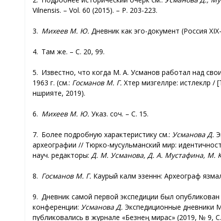
Vilnensis. – Vol. 60 (2015). – P. 203-223.
3.
Михеев М. Ю.
Дневник как эго-документ (Россия XIX-XX
4. Там же. – С. 20, 99.
5. Известно, что когда М. А. Усманов работал над св
1963 г. (см.:
Госманов М. Г.
Хәтер мизгелләре: истәлекләр / [
нәшрияте, 2019).
6.
Михеев М. Ю.
Указ. соч. – С. 15.
7. Более подробную характеристику см.:
Усманова Д.
Э
археографии // Тюрко-мусульманский мир: идентичность,
науч. редакторы:
Д. М. Усманова, Д. А. Мустафина, М. 
8.
Госманов М. Г.
Каурый каләм эзеннән: Археограф язмала
9. Дневник самой первой экспедиции был опубликован д
конференции:
Усманова Д.
Экспедиционные дневники М. А
публиковались в журнале «Безнең мирас» (2019, № 9, С. 30‑