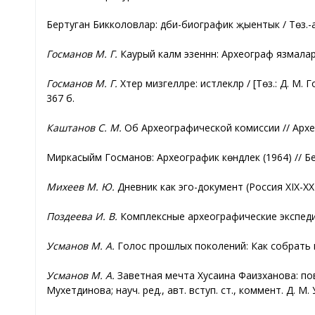
Бертуган Бикколовлар: әдәби-биографик җыентык / Төз.-
Госманов М. Г.
Каурый каләм эзеннән: Археограф язмалары
Госманов М. Г.
Хәтер мизгелләре: истәлекләр / [Төз.: Д. 
367 б.
Каштанов С. М.
Об Археографической комиссии // Археог
Миркасыйм Госманов: Археографик көндәлек (1964) // Безн
Михеев М. Ю.
Дневник как эго-документ (Россия XIX-XX в
Поздеева И. В.
Комплексные археографические экспедици
Усманов М. А.
Голос прошлых поколений: Как собрать и
Усманов М. А.
Заветная мечта Хусаина Фаизханова: пов
Мухетдинова; науч. ред., авт. вступ. ст., коммент. Д. М.