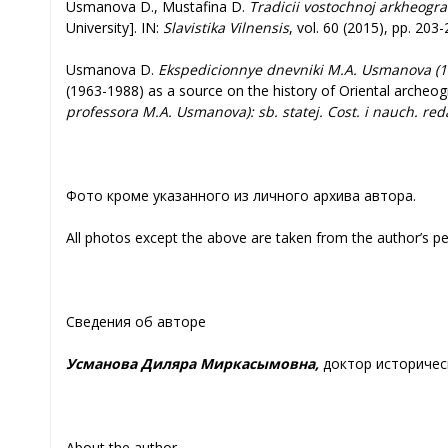
Usmanova D., Mustafina D.
Tradicii vostochnoj arkheogra
University]. IN:
Slavistika Vilnensis
, vol. 60 (2015), pp. 203-
Usmanova D.
Ekspedicionnye dnevniki M.A. Usmanova (196
(1963-1988) as a source on the history of Oriental archeog
professora M.A. Usmanova): sb. statej. Cost. i nauch. re
Фото кроме указанного из личного архива автора.
All photos except the above are taken from the author’s pe
Сведения об авторе
Усманова Диляра Миркасымовна,
доктор историчес
About the author