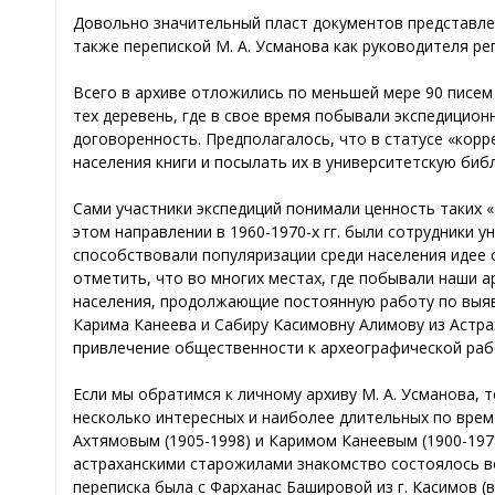
Довольно значительный пласт документов представлен
также перепиской М. А. Усманова как руководителя р
Всего в архиве отложились по меньшей мере 90 писем о
тех деревень, где в свое время побывали экспедицио
договоренность. Предполагалось, что в статусе «корр
населения книги и посылать их в университетскую биб
Сами участники экспедиций понимали ценность таких 
этом направлении в 1960-1970-х гг. были сотрудники ун
способствовали популяризации среди населения идее с
отметить, что во многих местах, где побывали наши а
населения, продолжающие постоянную работу по выяв
Карима Канеева и Сабиру Касимовну Алимову из Астрах
привлечение общественности к археографической ра
Если мы обратимся к личному архиву М. А. Усманова, 
несколько интересных и наиболее длительных по врем
Ахтямовым (1905-1998) и Каримом Канеевым (1900-1978
астраханскими старожилами знакомство состоялось во
переписка была с Фарханаc Башировой из г. Касимов (в