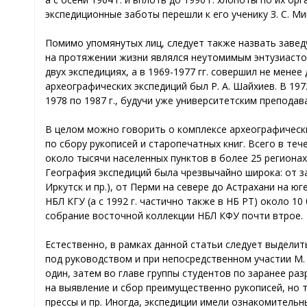
экспедиционные заботы перешли к его ученику З. С. Ми
Помимо упомянутых лиц, следует также назвать заве
на протяжении жизни являлся неутомимым энтузиастом 
двух экспедициях, а в 1969-1977 гг. совершил не мен
археографических экспедиций был Р. А. Шайхиев. В 1972
1978 по 1987 г., будучи уже университетским препод
В целом можно говорить о комплексе археографических
по сбору рукописей и старопечатных книг. Всего в те
около тысячи населенных пунктов в более 25 региона
География экспедиций была чрезвычайно широка: от за
Иркутск и пр.), от Перми на севере до Астрахани на ю
НБЛ КГУ (а с 1992 г. частично также в НБ РТ) около 1
собрание восточной коллекции НБЛ КФУ почти втрое.
Естественно, в рамках данной статьи следует выделить
под руководством и при непосредственном участии М. 
один, затем во главе группы студентов по заранее ра
на выявление и сбор преимущественно рукописей, но 
прессы и пр. Иногда, экспедиции имели ознакомитель