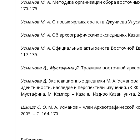
Усманов М. А.
Методика организации сбора восточных р
170-175.
Усманов М. А.
О новых ярлыках ханств Джучиева Улуса XI
Усманов М. А.
Об археографических экспедициях Казанск
Усманов М. А.
Официальные акты ханств Восточной Европ
117-135.
Усманова Д., Мустафина Д.
Традиции восточной археогра
Усманова Д.
Экспедиционные дневники М. А. Усманова (
идентичность, наследие и перспективы изучения. (К 80-л
Мустафина, М. Кемпер. – Казань: Изд-во Казан. ун-та, 20
Шмидт С. О.
М. А. Усманов – член Археографической ко
2005. – С. 164-170.
References