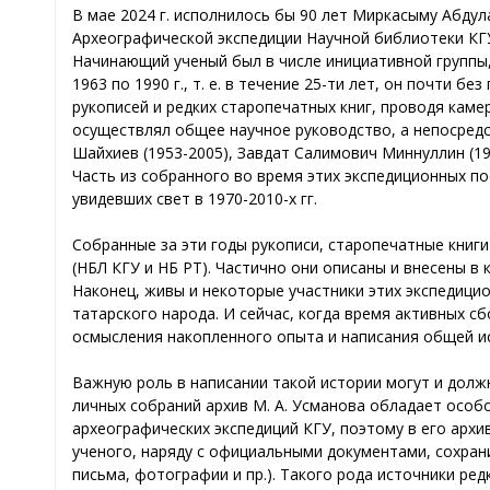
В мае 2024 г. исполнилось бы 90 лет Миркасыму Абдул
Археографической экспедиции Научной библиотеки КГУ 
Начинающий ученый был в числе инициативной группы,
1963 по 1990 г., т. е. в течение 25-ти лет, он почти 
рукописей и редких старопечатных книг, проводя каме
осуществлял общее научное руководство, а непосредс
Шайхиев (1953-2005), Завдат Салимович Миннуллин (1953
Часть из собранного во время этих экспедиционных по
увидевших свет в 1970-2010-х гг.
Собранные за эти годы рукописи, старопечатные книг
(НБЛ КГУ и НБ РТ). Частично они описаны и внесены в
Наконец, живы и некоторые участники этих экспедици
татарского народа. И сейчас, когда время активных 
осмысления накопленного опыта и написания общей и
Важную роль в написании такой истории могут и должн
личных собраний архив М. А. Усманова обладает особо
археографических экспедиций КГУ, поэтому в его архи
ученого, наряду с официальными документами, сохра
письма, фотографии и пр.). Такого рода источники р