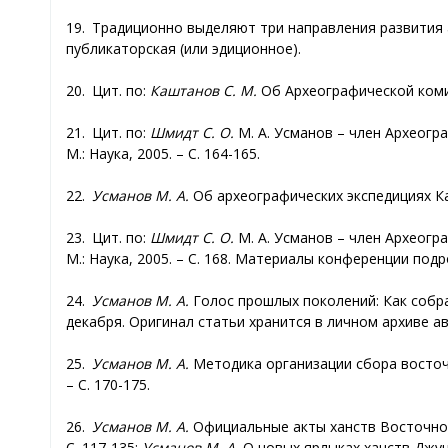
19. Традиционно выделяют три направления развития а
публикаторская (или эдиционное).
20. Цит. по:
Каштанов С. М.
Об Археографической комисс
21. Цит. по:
Шмидт С. О.
М. А. Усманов – член Археогра
М.: Наука, 2005. – С. 164-165.
22.
Усманов М. А.
Об археографических экспедициях Каза
23. Цит. по:
Шмидт С. О.
М. А. Усманов – член Археогра
М.: Наука, 2005. – С. 168. Материалы конференции под
24.
Усманов М. А.
Голос прошлых поколений: Как собрат
декабря. Оригинал статьи хранится в личном архиве а
25.
Усманов М. А.
Методика организации сбора восточны
– С. 170-175.
26.
Усманов М. А.
Официальные акты ханств Восточной Ев
С. 117-135;
Усманов М. А.
О новых ярлыках ханств Джучие