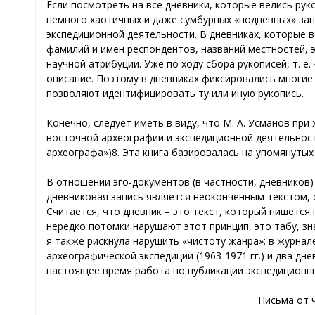
Если посмотреть на все дневники, которые велись ру
немного хаотичных и даже сумбурных «подневных» зап
экспедиционной деятельности. В дневниках, которые в
фамилий и имен респондентов, названий местностей,
научной атрибуции. Уже по ходу сбора рукописей, т. е
описание. Поэтому в дневниках фиксировались многие
позволяют идентифицировать ту или иную рукопись.
Конечно, следует иметь в виду, что М. А. Усманов пр
восточной археографии и экспедиционной деятельности
археографа»)8. Эта книга базировалась на упомянутых
В отношении эго-документов (в частности, дневников)
дневниковая запись является неоконченным текстом, 
Считается, что дневник – это текст, который пишется 
нередко потомки нарушают этот принцип, это табу, зн
я также рискнула нарушить «чистоту жанра»: в журнал
археографической экспедиции (1963-1971 гг.) и два дне
настоящее время работа по публикации экспедиционн
Письма от 