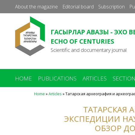
About the magazine
Editorial board
Subscription
Pu
ГАСЫРЛАР АВАЗЫ - ЭХО В
ECHO OF CENTURIES
Scientific and documentary journal
HOME
PUBLICATIONS
ARTICLES
SECTIO
Home
»
Articles
»
Татарская археография и археограф
You
are
ТАТАРСКАЯ 
here
ЭКСПЕДИЦИИ НАУЧ
ОБЗОР Д