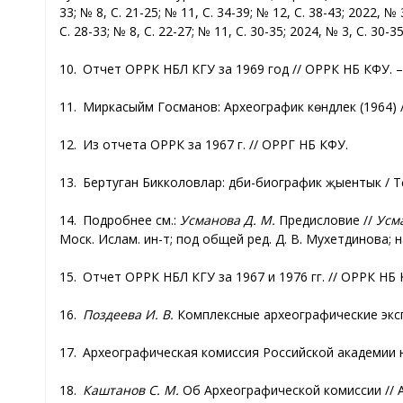
33; № 8, С. 21-25; № 11, С. 34-39; № 12, С. 38-43; 2022, № 
С. 28-33; № 8, С. 22-27; № 11, С. 30-35; 2024, № 3, С. 30-35
10. Отчет ОРРК НБЛ КГУ за 1969 год // ОРРК НБ КФУ. – 
11. Миркасыйм Госманов: Археографик көндәлек (1964) // 
12. Из отчета ОРРК за 1967 г. // ОРРГ НБ КФУ.
13. Бертуган Бикколовлар: әдәби-биографик җыентык / Т
14. Подробнее см.:
Усманова Д. М.
Предисловие //
Усма
Моск. Ислам. ин-т; под общей ред. Д. В. Мухетдинова; нау
15. Отчет ОРРК НБЛ КГУ за 1967 и 1976 гг. // ОРРК НБ 
16.
Поздеева И. В.
Комплексные археографические экспе
17. Археографическая комиссия Российской академии нау
18.
Каштанов С. М.
Об Археографической комиссии // Арх