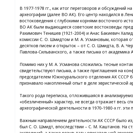
В 1977-1978 гг., как итог переговоров и обсуждений
археографии (далее ВО АК). Его центр находился в Л
востоковедения с глубокими корнями восточного ист
ВО АК были выдающиеся советские востоковеды: предс
Рахимович Тенишев (1921-2004) и Анас Бакиевич Хали
комиссии С. О. Шмидтом и М. А. Усмановым, которая о
десятков писем и открыток – от С. О. Шмидта, В. А. Чер
Павлова-Сильванского, а также письма от академика А. 
Помимо них у М. А. Усманова сложились тесные контак
свидетельствуют письма, а также приглашения на конфе
председателем Южноуральского отделения АК СССР был
признавало накопленный опыт в деле эвристической а
Такого рода переписка, отложившаяся в анализируемо
«обезличенный» характер, не всегда отражает весь сп
археографической деятельности в 1970‑1980-х гг. эти
Важным направлением деятельности АК СССР было издан
был С. О. Шмидт, впоследствии – С. М. Каштанов. На 
экспедиций, а также результаты описательной археогр