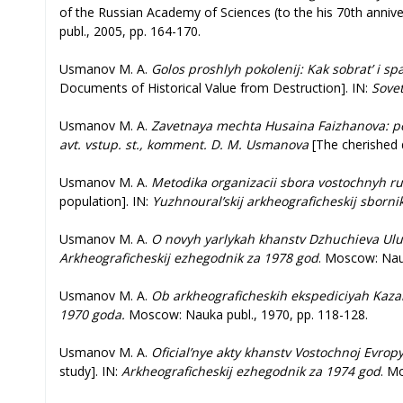
of the Russian Academy of Sciences (to the his 70th annive
publ., 2005, pp. 164-170.
Usmanov M. A.
Golos proshlyh pokolenij: Kak sobrat’ i sp
Documents of Historical Value from Destruction]. IN:
Sovet
Usmanov M. A.
Zavetnaya mechta Husaina Faizhanova: pove
avt. vstup. st., komment.
D. M. Usmanova
[The cherished 
Usmanov M. A.
Metodika organizacii sbora vostochnyh ru
population]. IN:
Yuzhnoural’skij arkheograficheskij sbornik
Usmanov M. A.
O novyh yarlykah khanstv Dzhuchieva Ulus
Arkheograficheskij ezhegodnik za 1978 god
. Moscow: Nauk
Usmanov M. A.
Ob arkheograficheskih ekspediciyah Kaza
1970 goda.
Moscow: Nauka publ., 1970, pp. 118-128.
Usmanov M. A.
Oficial’nye akty khanstv Vostochnoj Evropy 
study]. IN:
Arkheograficheskij ezhegodnik za 1974 god
. M