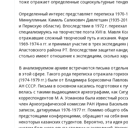
тоже отражает определенные социокультурные тенде
Определенный интерес представляет переписка 1970-198
Миннуллиным. Камиль Салихович Давлетшин (1935-2013)
и Пермскую области). Впоследствии в 1972 г. перееха
специализируясь на творчестве поэта XVII в. Мавля Ко
отражавшие сложный творческий путь и искания. Фарит
1969-1974-х гг. и принимал участие в трех экспедиция
Апастовского района РТ. Впоследствии защитил кандид
столько имеют отношение к экспедициям, сколько хар
В анализируемом архиве встречаются письма отдельны
в этой сфере. Такого рода переписка отражала гориз
(1974-1979 гг.) были от Владимира Борисовича Павло
АН СССР. Письма в основном касались подготовки к пу
велась с такими выдающимися археографами, как Сигурд
корреспондентов М. А. Усманова была известный росси
член Археографической комиссии РАН Ирина Васильевна
записок, датируемых 1976-1977 гг. Помимо общего об
предстоящими конференциями, обращают на себя вним
некоторых казанских студентов. Вероятно, эта идея 
учетом большого опыта столичных экспедиций. Несмот