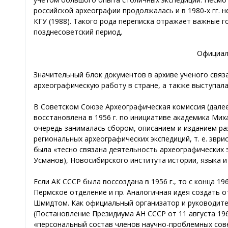
российской археографии продолжалась и в 1980-х гг. 
КГУ (1988). Такого рода переписка отражает важные г
позднесоветский период.
Официал
Значительный блок документов в архиве ученого связ
археографическую работу в стране, а также выступал
В Советском Союзе Археографическая комиссия (далее
восстановлена в 1956 г. по инициативе академика Ми
очередь занималась сбором, описанием и изданием ра
региональных археографических экспедиций, т. е. эвр
была «тесно связана деятельность археографических э
Усманов), Новосибирского института истории, языка и
Если АК СССР была воссоздана в 1956 г., то с конца 1
Пермское отделение и пр. Аналогичная идея создать от
Шмидтом. Как официальный организатор и руководитель 
(Постановление Президиума АН СССР от 11 августа 1969 
«персональный состав членов научно-проблемных сов