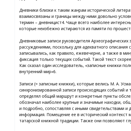
Дневники близки к таким жанрам исторической литерат
взаимосвязаны и границы между ними довольно условн
термин – дневницист4. Чаще всего наиболее интересн
которые неизбежно истираются из памяти по прошеств
Дневниковые записи руководителя Археографических э
рассуждениями, поскольку для адекватного описания 
записывались, как правило, ежевечерне, а также в мин
фиксация только текущих событий. Такой текст скоре
Как сказал один исследователь, «записные книжки пол
внутренний мир»6.
Записи (= записные книжки), которые велись М. А. Ус
синхронизированной записи происходящих событий и т
определял общий маршрут и конкретные пункты обсле
обозначал наиболее крупные и значимые находки, обще
и подробно, сопоставляя с иными свидетельствами и 
информация. Помещение ее в исторический контекст 
татарской книжной традиции. Также они позволяют гл