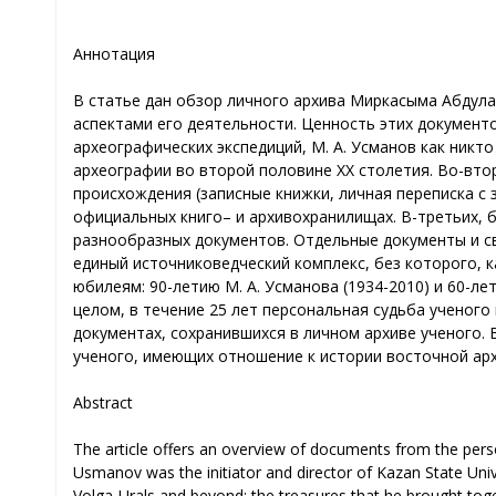
Аннотация
В статье дан обзор личного архива Миркасыма Абдула
аспектами его деятельности. Ценность этих документ
археографических экспедиций, М. А. Усманов как ник
археографии во второй половине ХХ столетия. Во-вто
происхождения (записные книжки, личная переписка с 
официальных книго– и архиво­хранилищах. В-третьих,
разнообразных документов. Отдельные документы и св
единый источниковедческий комплекс, без которого, 
юбилеям: 90-летию М. А. Усманова (1934-2010) и 60-л
целом, в течение 25 лет персональная судьба ученог
документах, сохранившихся в личном архиве ученого. 
ученого, имеющих отношение к истории восточной арх
Abstract
The article offers an overview of documents from the pers
Usmanov was the initiator and director of Kazan State Univ
Volga-Urals and beyond; the treasures that he brought toge