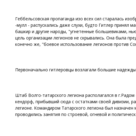
Геббельсовская пропаганда изо всех сил старалась изоб
-мулл - распускались даже слухи, будто Гитлер принял м
башкир и другие народы, "угнетенные большевиками, нь
цель организации легионов не скрывались. Она была пре
конечно же, "боевое использование легионов против Сов
Первоначально гитлеровцы возлагали большие надежды 
Штаб Волго-татарского легиона располагался в г.Радом
кендорф, прибывший сюда с остатками своей дивизии, ра
легионе. Командиром Татарского легиона был назначен м
проводились занятия по строевой, огневой и политическ