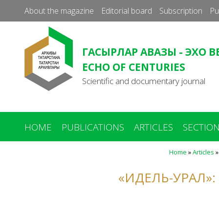
About the magazine
Editorial board
Subscription
Pu
ГАСЫРЛАР АВАЗЫ - ЭХО В
ECHO OF CENTURIES
Scientific and documentary journal
HOME
PUBLICATIONS
ARTICLES
SECTIO
Home
»
Articles
You
are
«ИДЕЛЬ-УРАЛ»
here