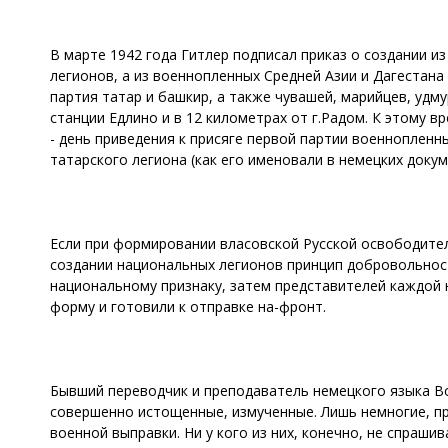
В марте 1942 года Гитлер подписал приказ о создании и
легионов, а из военнопленных Средней Азии и Дагестана 
партия татар и башкир, а также чувашей, марийцев, удм
станции Едлино и в 12 километрах от г.Радом. К этому 
- день приведения к присяге первой партии военноплен
татарского легиона (как его именовали в немецких докум
Если при формировании власовской Русской освободител
создании национальных легионов принцип добровольнос
национальному признаку, затем представителей каждой 
форму и готовили к отправке на-фронт.
Бывший переводчик и преподаватель немецкого языка Во
совершенно истощенные, измученные. Лишь немногие, пре
военной выправки. Ни у кого из них, конечно, не спраш