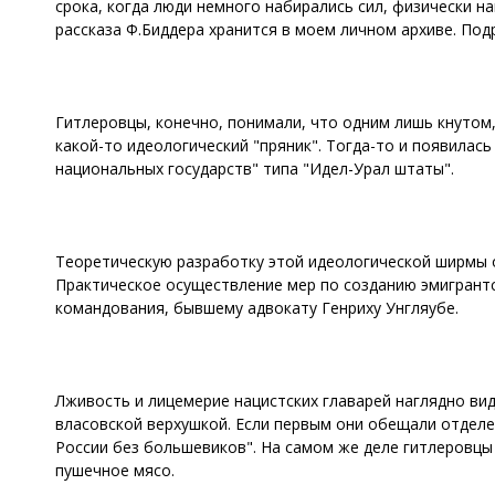
срока, когда люди немного набирались сил, физически н
рассказа Ф.Биддера хранится в моем личном архиве. Подр
Гитлеровцы, конечно, понимали, что одним лишь кнутом,
какой-то идеологический "пряник". Тогда-то и появилас
национальных государств" типа "Идел-Урал штаты".
Теоретическую разработку этой идеологической ширмы 
Практическое осуществление мер по созданию эмигрант
командования, бывшему адвокату Генриху Унгляубе.
Лживость и лицемерие нацистских главарей наглядно вид
власовской верхушкой. Если первым они обещали отделен
России без большевиков". На самом же деле гитлеровц
пушечное мясо.