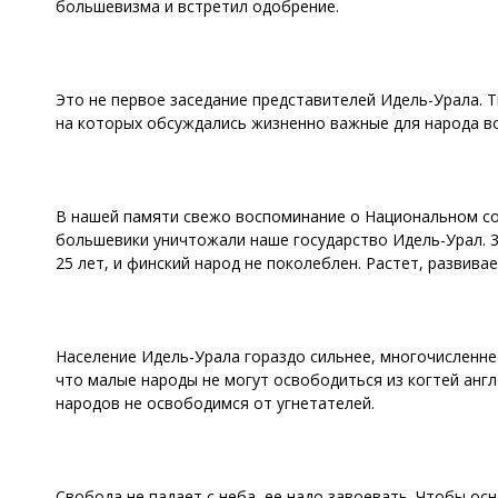
большевизма и встретил одобрение.
Это не первое заседание представителей Идель-Урала. 
на которых обсуждались жизненно важные для народа в
В нашей памяти свежо воспоминание о Национальном соб
большевики уничтожали наше государство Идель-Урал. 3
25 лет, и финский народ не поколеблен. Растет, развивае
Население Идель-Урала гораздо сильнее, многочисленне
что малые народы не могут освободиться из когтей англ
народов не освободимся от угнетателей.
Свобода не падает с неба, ее надо завоевать. Чтобы ос