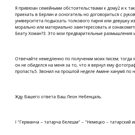
Я привязан семейными обстоятельствами к дому2 и к так
приехать в Берлин и осногатель-но договориться с руко
университета подыскать толкового парня или девушку из
морально или материально заинтересовать и ознакомить
Беату Хоман?3. Это мои предварительные размышления 
Отвечайте немедленно по получении моих писем; тогда 
он не обиделся на меня за то, что я вернул ему фотогра
пропасть5. Звонил на прошлой неделе Амине-ханум6 по но
Жду Вашего ответа Ваш Леон Небенцаль.
I "Германча – татарча белешмә" – "Немецко – татарский