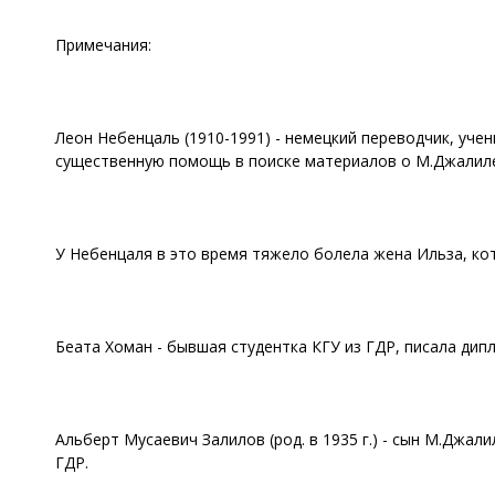
Примечания:
Леон Небенцаль (1910-1991) - немецкий переводчик, уче
существенную помощь в поиске материалов о М.Джалиле.
У Небенцаля в это время тяжело болела жена Ильза, кот
Беата Хоман - бывшая студентка КГУ из ГДР, писала ди
Альберт Мусаевич Залилов (род. в 1935 г.) - сын М.Джал
ГДР.