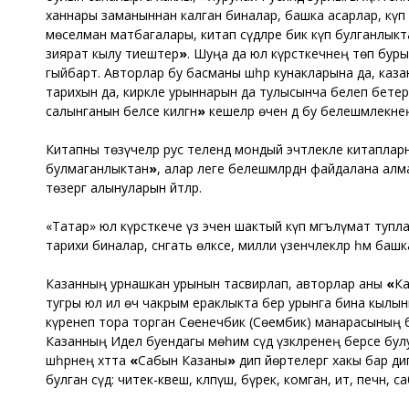
ханнары заманыннан калган биналар, башка асарлар, күп г
мөселман матбагалары, китап сәүдәләре бик күп булганлыкт
зиярат кылу тиештер
»
. Шуңа да юл күрсәткечнең төп бурыч
гыйбарәт. Авторлар бу басманы шәһәр кунакларына да, казан
тарихын да, кирәкле урыннарын да тулысынча белеп бетер
салынганын беләсе килгән
»
кешеләр өчен дә бу белешмәлекн
Китапны төзүчеләр рус телендә мондый эчтәлекле китаплар
булмаганлыктан
»
, алар әлеге белешмәләрдән файдалана алма
төзергә алынуларын әйтәләр.
«Татар» юл күрсәткече үз эченә шактый күп мәгълүмат тупла
тарихи биналар, сәнәгать өлкәсе, милли үзенчәлекләр һәм башка
Казанның урнашкан урынын тасвирлап, авторлар аны
«
Ка
тугры юл илә өч чакрым ераклыкта бер урынга бина кылынган
күренеп тора торган Сөенечбикә (Сөембикә) манарасының бу
Казанның Идел буендагы мөһим сәүдә үзәкләренең берсе булуын
шәһәрнең хәтта
«
Сабын Казаны
»
дип йөртелергә хакы бар дип 
булган сәүдә: читек-кәвеш, кәләпүш, бүрек, комган, ит, печән, са