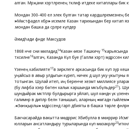
алган. Мәрҗани хәзрәтләренең тәклиф итдеке китаплары бик к
Мондан 300-400 ел элек булган татар кардәшләремезнең б
«
Мөстәфадел әхбәр
»
исемле Казан тарихындан бер китап язып
мондан башка да әсәрләре күпдер.
Әхмәдһади әфәнде Максудов
14
15
1868 нче сәнәи миладидә
Казан өязе Ташкичү
карьясында 
16
тәхсилне
17
Үзенең кабилияте
уңайсыз вә авыр улдыгын күреп, ничек дә шул уку-укытуны 
тотынган. Шулай итеп, иң беренче хезмәт миллиясе улар
21
(бу әлифба хәзер бөтен халык каршында мәкъбүльдер
). Шу
шундыйрак мәктәпләр булдырырга уйлап, шул көндән үк үзе
галимнәр вә әдипләр белән танышып, аларның
«
мәгадән гыйлем
«
Зөнҗырлы
»
мәдрәсәсендә гарәп әдәбияты вә башка төрле фән
Бакчасарайда вакытта мөдәррис Хәбибулла вә мөхәррир Исмәгыйл
23
юлларын ансатландыру турыларында күп мөзакәрәләр