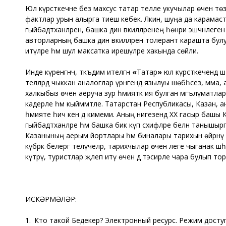
Юл күрсәткечне без махсус татар телле укучылар өчен төзе
фактлар урын алырга тиеш кебек. Ләкин, шуңа да карамаста
гыйбадәтханәләренә, башка дин вәкилләренең һөнәри эшчәнлеген
авторларның башка дин вәкилләренә толерант карашта бул
итүләре һәм шул максатка ирешүләре хакында сөйли.
Инде күренгәнчә, тәкъдим ителгән
«
Татар
»
юл күрсәткечендә ш
телләрдә чыккан аналоглар үрнәгендә язылуы шөбһәсез, әмма, 
халкыбыз өчен аеруча зур әһәмияткә ия булган мәгълүматла
кадерле һәм кыйммәтле. Татарстан Республикасы, Казан, а
әһәмияте һич кенә дә кимеми. Аның нигезендә ХХ гасыр баш
гыйбадәтханәләре һәм башка бик күп сәхифәләре белән танышы
Казанының аерым йортлары һәм биналары тарихын өйрәнү өч
күбрәк белергә теләүчеләр, тарихчылар өчен әлеге чыганак
күтәрү, туристлар җәлеп итү өчен дә тәэсирле чара булып тор
ИСКӘРМӘЛӘР:
1. Кто такой Бедекер? Электронный ресурс. Режим доступа: