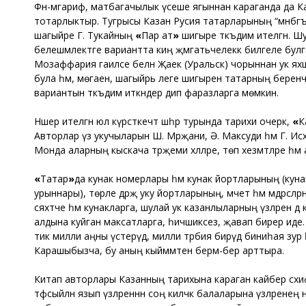
Фән-мәгариф, матбагачылык үсеше ягыннан караганда да Каз
тотарлыктыр. Тугрысы Казан Русия татарларының “мәнбәгъ 
шагыйре Г. Тукайның
«
Пар ат
»
шигыре тәкъдим ителгән. 
белешмәлектәге вариантта киң җәмәгатьчелеккә билгеле бул
Мозаффария гаиләсе белән Җаек (Уральск) чорыннан ук ях
була һәм, мөгаен, шагыйрь әлеге шигырен татарның беренче
вариантын тәкъдим иткәндер дип фаразларга мөмкин.
Нәшер ителгән юл күрсәткечтә шәһәр турында тарихи очерк,
«
К
Авторлар үз укучыларын Ш. Мәрҗани, Ә. Максуди һәм Г. Ис
Монда аларның кыскача тәрҗемәи хәлләре, төп хезмәтләре һә
«
Татар
»
да кунак номерлары һәм кунак йортларының (кунак
урыннары), төрле дәрәҗә уку йортларының, мәчет һәм мәдрәсә
сәяхәтче һәм кунакларга, шулай ук казанлыларның үзләренә дә 
алдына куйган максатларга, һичшиксез, җавап бирер иде. Ә
тик милли аңны үстерүдә, милли тәрбия бирүдә биниһая зур ә
Карашыбызча, бу аның кыйммәтен бермә-бер арттыра.
Китап авторлары Казанның тарихына караган кайбер сәхифә
тәфсыйлән язып үзләреннән соң киләчәк балаларына үзләренең 