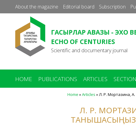
About the magazine
Editorial board
Subscription
Pu
ГАСЫРЛАР АВАЗЫ - ЭХО В
ECHO OF CENTURIES
Scientific and documentary journal
HOME
PUBLICATIONS
ARTICLES
SECTIO
Home
»
Articles
»
Л. Р. Мортазина, А
You
are
Л. Р. МОРТАЗИ
here
ТАНЫШАСЫҢЫЗ КИ