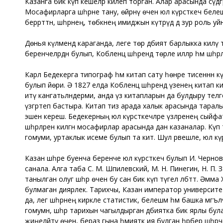
Казанга бик күп кешеләр килеп торган. Алар арасында сәүдәгәрл
Мосафирларга шәһәрне тану, өйрәнү өчен юл күрсәткеч белеш
беррәттән, шәһәрнең, төбәкнең имиджын күтәрүдә дә зур роль у
Дөнья күләмендә караганда, әлеге төр әдәбият барлыкка кил
беренчеләрдән булып, Кобленц шәһәрендә төрле илләр һәм шәһә
Карл Бедекерга типограф һәм китап сату һөнәре әтисеннән 
булып йөри. Ә 1827 елда Кобленц шәһәрендә үзенең китап ки
итү канәгатьләндерми, анда үз китапларын да булдыру теләг
үзгәртеп бастыра. Китап тиз арада халык арасында таралып, 
эшенә керешә. Бедекерның юл күрсәткечләре үзләренең сый
шәһәрләренә килгән мосафирлар арасында дан казаналар. К
гомуми, уртаклык исеме булып та китә. Шул рәвешле, юл кү
Казан шәһәре буенча беренче юл күрсәткеч булып И. Черно
санала. Алга таба С. М. Шпилевский, М. Н. Пинегин, Н. П.
танылган олуг шәһәр өчен бу сан бик күп түгел әлбәттә. Әмма
булмаган диярлек. Тарихчы, Казан император университеты
да, әлегә шәһәрнең кирәкле статистик, белешмә һәм башка м
гомумән, шәһәр тарихын чагылдырган әдәбиятка бик ярлы була
җиңеләйтү өчен, бераз гына әһәмияткә ия булган һәрбер шәһ