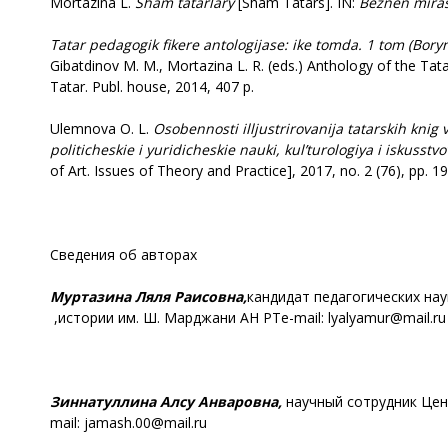
Mortazina L.
Sham tatarlary
[Sham Tatars]. IN:
Beznen mira
Tatar pedagogik fikere antologijase: ike tomda. 1 tom (Boryn
Gibatdinov M. M., Mortazina L. R. (eds.) Anthology of the Tata
Tatar. Publ. house, 2014, 407 p.
Ulemnova O. L.
Osobennosti illjustrirovanija tatarskih knig 
politicheskie i yuridicheskie nauki, kul’turologiya i iskusstvo
of Art. Issues of Theory and Practice], 2017, no. 2 (76), pp. 1
Сведения об авторах
Муртазина Ляля Раисовна
,
кандидат педагогических на
истории им. Ш. Марджани АН РТ,
e-mail: lyalyamur@mail.ru
Зиннатуллина Алсу Анваровна
,
научный сотрудник Цен
mail: jamash.00@mail.ru