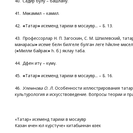
40. Садир булу – башлану.
41. Мөкаммәл – камил.
42.
«
Татар
»
исемендә тарихи вә мосаувәр... – Б. 13.
43. Профессорлар Н. П. Загоскин, С. М. Шпилевский, татар
манарасы
»
исеме белән билгеле булган әлеге һәйкәлне мө
(
«
Милли байрак
»
һ. б.) яклау таба.
44. Дәфен итү – күмү.
45.
«
Татар
»
исемендә тарихи вә мосаувәр... – Б. 16.
46.
Улемнова О. Л.
Особенности иллюстрирования татарск
культурология и искусствоведение. Вопросы теории и практи
«Татар» исемендә тарихи вә мосаувәр
Казан өчен юл күрсәтүче» китабыннан өзек