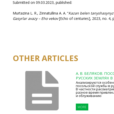
Submitted on 09.03.2023, published:
М
urtazina L. R., Zinnatullina A. A. “
Kazan belen tanyshasynyz 
Gasyrlar avazy – Eho vekov
[Echo of centuries], 2023, no. 4, 
OTHER ARTICLES
А. В. БЕЛЯКОВ. ПО
РУССКИХ ЗЕМЛЯХ В XI
Анализируются особен
посольской службы в рус
В частности рассматрив
разное время привлек
и облуживанию
MORE