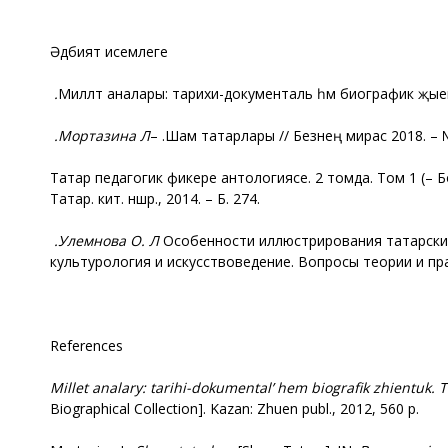
Әдәбият исемлеге
Милләт аналары: тарихи-документаль һәм биографик җыен
Мортазина Л.
Шам татарлары // Безнең мирас. –
2018. – №
Татар педагогик фикере антологиясе. 2 томда. Том 1
(
Б
Татар. кит. нәшр., 2014. – Б. 274.
Улемнова О. Л.
Особенности иллюстрирования татарских
культурология и искусствоведение. Вопросы
теории
и
пр
References
Millet analary: tarihi-dokumental’
һ
em biografik zhientuk. 
Biographical Collection]. Kazan: Zhuen publ., 2012, 560 p.