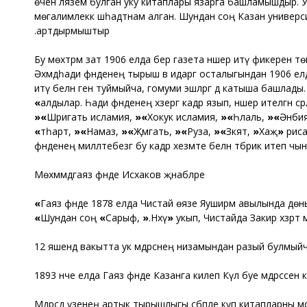
өчен лязем булган уку китаплары язарга башламышдыр. Ул әл
мөгалимлеккә шәһадәтнамә алган. Шундан соң Казан универ
артдырмыштыр.
Бу мөхтәрәм зат 1906 елда бер газета нәшер итү фикеренә т
Әхмәдһади әфәнденең тырыш вә идарәгә осталыгындан 1906 ел
итү белән генә туймыйча, гомуми эшләргә дә катыша башлады
»
алдылар. Һади әфәнденең хәзергә кадәр язып, нәшер ителгән әсәр
«
»
Шәригать исламия
,
«
»
Хокук исламия
,
«
»
Һәлаль
,
«
»
Әнбия 
»
тәһарәт
,
«
»
Намаз
,
«
»
Җәмәгать
,
«
»
Руза
,
«
»
Зәкят
,
«
Хаҗ
»
риса
әфәнденең милләтебезгә бу кадәр хезмәте белән тәбрик итеп чы
Мөхәммәдгаяз әфәнде Исхаков җәнабләре
»
Гаяз әфәнде 1878 елда Чистай өязе Яуширмә авылында дөн
»
Шундан соң
«
Сарыф
,
«
Нәхү
»
укып, Чистайда Закир хәзрәт мәдр
12 яшендә вакытта ук мәдрәсәнең низамындан разый булмый
1893 нче елда Гаяз әфәнде Казанга килеп Күл буе мәдрәсәсенә к
Мәдрәсәдә үзенең артык тырышлыгы сәбәпле күп китапларны 