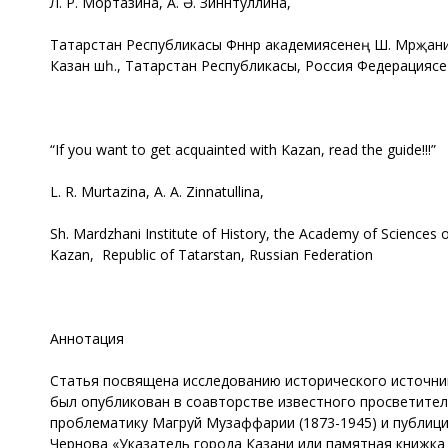
Л. Р. Мортазина, А. Ә. Зиннәтуллина,
Татарстан Республикасы Фәннәр академиясенең Ш. Мәрҗани
Казан шәһ., Татарстан Республикасы, Россия Федерациясе
“If you want to get acquainted with Kazan, read the guide!!!”
L. R. Мurtazina, A. A. Zinnatullina,
Sh. Mardzhani Institute of History, the Academy of Sciences o
Kazan, Republic of Tatarstan, Russian Federation
Аннотация
Статья посвящена исследованию исторического источника
был опубликован в соавторстве известного просветителя
проблематику Магруй Музаффарии (1873-1945) и публицис
Чернова «Указатель города Казани или памятная книжка 