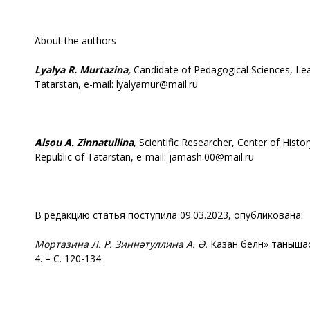
About the authors
Lyalya R. Murtazina,
Candidate of Pedagogical Sciences, Lead
Tatarstan, e-mail: lyalyamur@mail.ru
Alsou A. Zinnatullina
, Scientific Researcher, Center of Hist
Republic of Tatarstan, e-mail: jamash.00@mail.ru
В редакцию статья поступила 09.03.2023, опубликована:
Мортазина
Л. Р.
Зиннәтуллина
А. Ә.
«Казан белән
таныша
4. – C. 120-134.