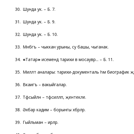
30. Шунда ук. – Б. 7.
31. Шунда ук. – Б. 9.
32. Шунда ук. – Б. 10.
33. Мәнбәгъ – чыккан урыны, су башы, чыганак.
34.
«
Татар
»
исемендә тарихи вә мосаувәр... – Б. 11.
35. Милләт аналары: тарихи-документаль һәм биографик җыен
36. Вәкаигъ – вакыйгалар.
37. Тәфсыйлән – тәфсилләп, җентекле.
38. Әхбар кадимә – борынгы хәбәрләр.
39. Гыйльман – ирләр.