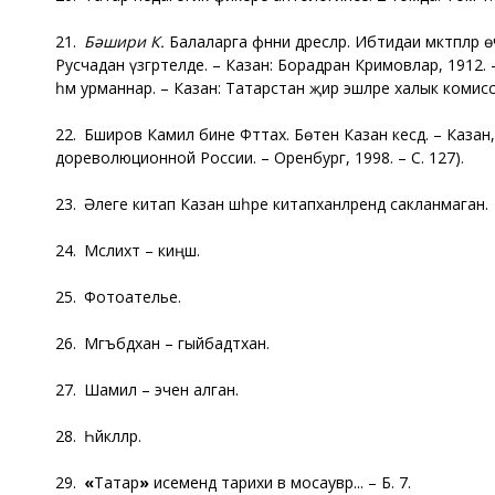
21.
Бәшири К.
Балаларга фәнни дәресләр. Ибтидаи мәктәпләр 
Русчадан үзгәртелде. – Казан: Борадәран Кәримовлар, 1912. –
һәм урманнар. – Казан: Татарстан җир эшләре халык комисс
22. Бәширов Камил бине Фәттах. Бөтен Казан кесәдә. – Казан,
дореволюционной России. – Оренбург, 1998. – С. 127).
23. Әлеге китап Казан шәһәре китапханәләрендә сакланмаган.
24. Мәслихәт – киңәш.
25. Фотоателье.
26. Мәгъбәдханә – гыйбадәтханә.
27. Шамил – эченә алган.
28. Һәйкәлләр.
29.
«
Татар
»
исемендә тарихи вә мосаувәр... – Б. 7.