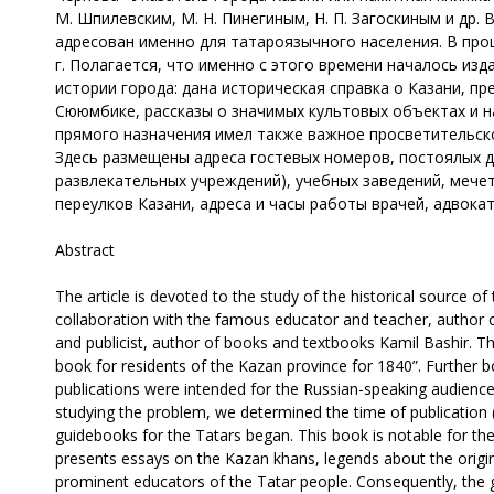
М. Шпилевским, М. Н. Пинегиным, Н. П. Загоскиным и др
адресован именно для татаро­язычного населения. В про
г. Полагается, что именно с этого времени началось из
истории города: дана историческая справка о Казани, пр
Сююмбике, рассказы о значимых культовых объектах и н
прямого назначения имел также важное просветительско
Здесь размещены адреса гостевых номеров, постоялых дв
развлекательных учреждений), учебных заведений, мечет
переулков Казани, адреса и часы работы врачей, адвокато
Abstract
The article is devoted to the study of the historical source of 
collaboration with the famous educator and teacher, author o
and publicist, author of books and textbooks Kamil Bashir. Th
book for residents of the Kazan province for 1840”. Further bo
publications were intended for the Russian-speaking audience
studying the problem, we determined the time of publication (it 
guidebooks for the Tatars began. This book is notable for the f
presents essays on the Kazan khans, legends about the origin
prominent educators of the Tatar people. Consequently, the gu