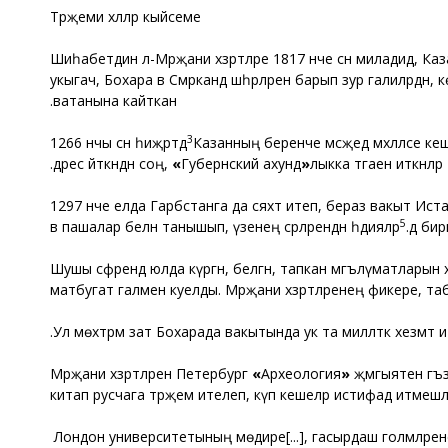
Тәрҗемәи хәлләр кыйсеме
Шиһабетдин әл-Мәрҗани хәзрәтләре 1817 нче сәнә миладидә
укыгач, Бохара вә Сәмәрканд шәһәрләренә барып зур галиләрдән,
ватанына кайткан.
3
1266 нчы сәнә һиҗрәтдә
Казанның беренче мәсҗед мәхәлләсе кеше
дәрес әйткәндән соң,
«
Губернский ахунд
»
лыкка тәгаен иткәнләр.
1297 нче елда Гарәбстанга да сәяхәт итеп, бераз вакыт Ис
5
вә пашалар белән танышып, үзенең әсәрләрендән һәдияләр
Шушы сәфәрендә юлда күргән, белгән, тапкан мәгълүматларын х
матбугат галәменә куелды. Мәрҗани хәзрәтләренең фикере, т
Ул мөхтәрәм зат Бохарада вакытында ук та милләткә хезмәт 
Мәрҗани хәзрәтләрен Петербург
«
Археология
»
җәмгыятенә әгъ
китап русчага тәрҗемә ителеп, күп кешеләр истифадә итмешл
Лондон университетының мөдире
[...], гасырдаш голәмәләре