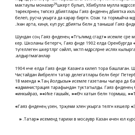
29
мактаулы моназир
шәкерт булып, Хәбибулла мулла мәдрәсәсе к
төрекләрнең төпсез әдәбиятлары Гаяз әфәнденең әдәбиятка и
белеп, русча укырга да карар биргән. Озак та тормыйча мәд
көн арта, киңәя, күп рус әдәбияты белән дә таныша! Гаяз әфә
Шундан соң Гаяз әфәнденең
«
Тәгълимдә сәгадәт
»
исемле әсәре 
керә. Школаны бетергәч, Гаяз әфәнде 1902 елда Оренбургда
түгеллеген шәкертләргә сөйләп, мәктәп-мәдрәсәләрне ислях кы
алдыртмаганлар.
1904 нче елда Гаяз әфәнде Казанга килеп тора башлаган. Шул 
Чистайдан йибәрелгән татар делегатлары белән бергә Петерб
18 маенда
«
Таң йолдызы
»
исемле газетаны чыгара да башла
»
администрация тарафындан туктатылды. Гаяз әфәнденең бу 
»
инкыйраз
,
«
»
Ике гашыйк
,
«
»
Өч хатын белән тормыш
,
«
»
»
Гаяз әфәнденең үзен, тәрҗемәи хәлен укырга теләгән кешеләр
«
«
Татар
»
исемендә тарихи вә мосаувәр Казан өчен юл күр