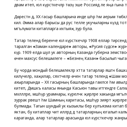
дәвам итеп, юл күрсәткечләр төзү эше Россиядә әле яңа гын
Дөрестән дә, ХХ гасыр башларына инде шәһәр һәм аерым төбәклә
килә. Әмма алар барысы да рус телле укучыларны күздә тот
мәгълүмати китапларга ихтыяҗ зур була.
Татар телендә беренче юл күрсәткечләр 1908 еллар тирәсенд
таралган
«
Заман календаре
»
авторы,
«
Русия сәүдәсе
»
журн
күрә. 1909 елда шул ук авторның Казанда губерна земствос
өчен махсус белешмәлеге –
«
Безнең Казан
»
басылып чыга
Бу чорда мондый белешмәлекләр хәтта татарлар яшәгән башка
килүчеләр, хаҗилар, сәяхәтчеләр өчен татар телендә
«
Шам мо
ахырларында – ХХ гасырның башларында гаиләсе һәм авылдаш
китеп, Дәмәшкъ каласы янында Касьюн тавы итәгендәге Салхия
мәхәлләләре, мәшһүр урамнары, күреләчәк җирләре хакында мә
зуррак рәвештә һәм Шамның харитасы, мәшһүр зиярәт җирләре
булмады. Тагын шундый ук кызыклы бер кулъязма китап бү
яктан, бу китаплар чит илләрдә дә татарларның югалып кал
караганда, алар татарлар арасында юл күрсәткечләр жанры үс