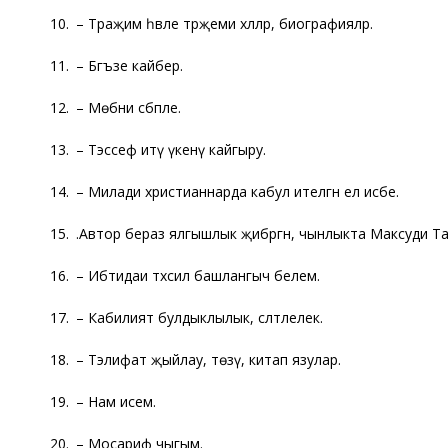
10.
Тәраҗим әһвәле –
тәрҗемәи хәлләр, биографияләр.
11.
Бәгъзе –
кайбер.
12.
Мөбни –
сәбәпле.
13.
Тәэссеф итү –
үкенү кайгыру.
14.
Милади –
христианнарда кабул ителгән ел исәбе.
15.
Автор бераз ялгышлык җибәргән, чынлыкта Максуди Та
16.
Ибтидаи тәхсил –
башлангыч белем.
17.
Кабилият –
булдыклылык, сәләтлелек.
18.
Тәэлифат –
җыйлау, төзү, китап язулар.
19.
Нам –
исем.
20.
Мосариф –
чыгым.