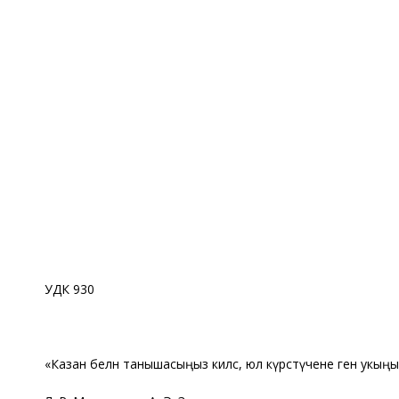
УДК 930
«Казан белән танышасыңыз килсә, юл күрсәтүчене генә укыңыз