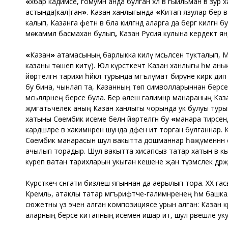
«
әхбар кадимәсе, гомумән анда булган хәл вә гыйльман вә зур
астында[кал]ган
»
. Казан ханлыгында
«
Китап язулар бер в
калып, Казанга фетнә вә бәла килгәндә аларга да бергә килгән б
мөкаммәл басмаханә булып
,
Казан Русия кулына кердектә ян
«
Казан
»
атамасының барлыкка килү мәсьәләсенә тукталып, 
казаны төшеп китү). Юл күрсәткечтә Казан ханлыгы һәм аның
йөртелгән тарихи һәйкәл турында мәгълүмат бирүне кирәк д
бу бина, чынлап та, Казанның төп символларыннан берсе 
мәсьәләләрнең берсе була. Бер өлеш галимнәр манараның Каз
җәмәгатьчелек аның Казан ханлыгы чорында ук булуы турын
хатыны Сөембикә исеме белән йөртелгән бу
«
манара тирәсен
кардәшләре вә хакимнәрен шунда дәфен итә торган булганнар
Сөембикә манарасын шул вакытта дошманнар һөҗүменнән сак
ачылып торадыр. Шул вакытта хисапсыз татар хатын вә к
күреп ватан тарихларын укыган кешене җан түзмәслек дәрәҗәг
Күрсәткеч сәнгати бизәлеш ягыннан да аерылып тора. ХХ гас
Кремль, атаклы татар мәгърифәтче-галимнәренең һәм башка
сюжетны үз эченә алган композициясе урын алган: Казан 
аларның берсе китапның исеменә ишарә итә, шул рәвешле ук