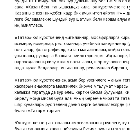
булды. Ш. Шәһидуллин бик зур дулкынлану белән
«
1908 ел ө
сала.
«
Казан белән танышасыңыз килсә, юл күрсәтүчене генә 
Казанны энәсеннән-җебенә кадәр бик ачык итеп өйрәткән!!!
»
– ди
әлеге белешмәлекне шундый зур шатлык белән каршы алуы а
иң әһәмиятлесе.
«
Татар
»
юл күрсәткечендә
«
игъланнар, мосафирларга кирәкл
исемнәре, номерлар, рестораннар, учебный заведениеләр (укы
почталар, фотографияләр, китап магазиннары, кыйраәтханә
урыннары, русларга башка ят милләтләрнең мәгъбәд ханәләр
пароходларның килү вә китү вакытлары, шәһәр музахәнәсенең
анда төрле белдерүләр, игъланннар, рекламалар бирелгән, К
«
Татар
»
юл күрсәткеченең асыл бер үзенчәлеге – аның тег
хакларын ачыкларга мөмкинлек бирүче мәгълүмат чарасы г
халыкка таратуда да зур өлеш керткән басма булуында. К
бирелү моңа мисал була ала. Аның беренче чиратта татарл
шәһәр кунаклары рус телендә дөнья күргән белешмәлекләрдән
булып
«
Татар
»
торган.
Юл күрсәткечнең авторлары
«
мөселманының күплеге, күп әд
булып саналырга хаклы,
«
Яурупаи Русиядә зурлыгы җәһәтенн