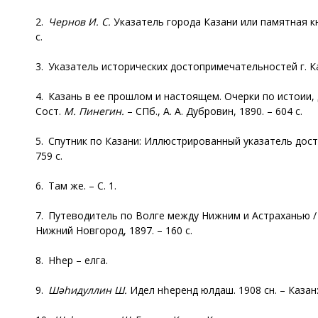
2.
Чернов И. С.
Указатель города Казани или памятная кни
с.
3. Указатель исторических достопримечательностей г. Каза
4. Казань в ее прошлом и настоящем. Очерки по истоии,
Сост.
М. Пинегин.
– СПб., А. А. Дубровин, 1890. – 604 с.
5. Спутник по Казани: Иллюстрированный указатель досто
759 с.
6. Там же. – С. 1.
7. Путеводитель по Волге между Нижним и Астраханью 
Нижний Новгород, 1897. – 160 с.
8. Нәһер – елга.
9.
Шәһидуллин Ш.
Идел нәһерендә юлдаш. 1908 сәнә. – Казан