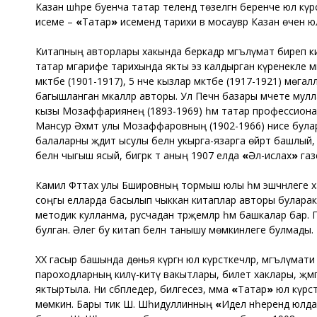
Казан шәһәре буенча татар телендә төзелгән беренче юл к
исеме –
«
Татар
»
исемендә тарихи вә мосаувәр Казан өчен ю
Китапның авторлары хакында беркадәр мәгълүмат биреп к
татар мәгарифе тарихында якты эз калдырган күренекле ми
мәктәбе (1901-1917), 5 нче кызлар мәктәбе (1917-1921) мөгал
багышланган мәкаләләр авторы. Ул Печән базары мәчете мул
кызы Мозаффариянең (1893-1969) һәм татар профессиона
Мансур Әхмәт улы Мозаффаровның (1902-1966) әнисе булара
балаларны җәдит ысулы белән укырга-язарга өйрәтә башлый, т
белән чыгыш ясый, бигрәк тә аның 1907 елда
«
Әл-ислах
»
газ
Камил Фәттах улы Бәшировның тормыш юлы һәм эшчәнлеге ха
соңгы елларда басылып чыккан китаплар авторы буларак би
методик кулланма, русчадан тәрҗемәләр һәм башкалар бар. 
булган. Әлегә бу китап белән танышу мөмкинлеге булмады.
ХХ гасыр башында дөнья күргән юл күрсәткечләр, мәгълүмати
пароходларның килү-китү вакытлары, билет хаклары, җәмә
яктыртыла. Ни сәбәпледер, билгесез, әмма
«
Татар
»
юл күрсә
мөмкин. Бары тик Ш. Шәһидуллинның
«
Идел нәһерендә юлд