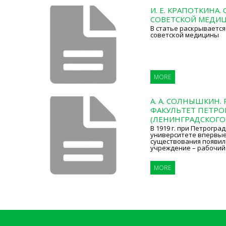
И. Е. КРАПОТКИНА
СОВЕТСКОЙ МЕДИЦ
В статье раскрывается
советской медицины
MORE
А. А. СОЛНЫШКИН.
ФАКУЛЬТЕТ ПЕТРО
(ЛЕНИНГРАДСКОГО
В 1919 г. при Петрогра
университете впервые
существования появил
учреждение – рабочий 
MORE