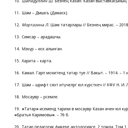
10.
Шәһидуллин Ш.
Безнең Казан: Казан выставкасының рәһ
11. Шам – Дәмәшкъ (Дамаск).
12.
Мортазина Л.
Шам татарлары // Безнең мирас. – 2018. 
13. Симсар – арадашчы.
14. Мәзкүр – искә алынган.
15. Харита – карта.
16. Камал. Гарәп мохитендә татар туе // Вакыт. – 1914. – 1 
17. Шам – шәрифтә сәяхәт итүчеләргә юл күрсәткеч // КФУ Н. 
18. Мосаувәр – рәсемле.
19.
«
Татар
»
исемендә тарихи вә мосаувәр Казан өчен юл кү
«
Братья Каримовы
»
. – 76 б.
20. Татар педагогик фикере антологиясе. 2 томда. Том 1. (