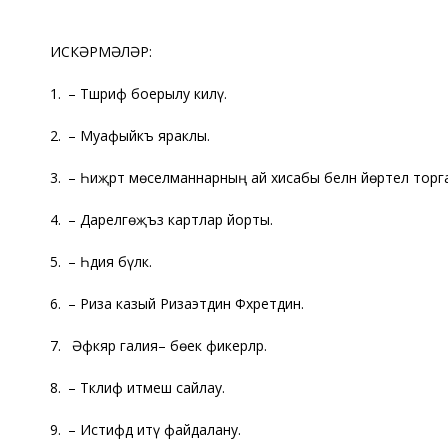
ИСКӘРМӘЛӘР:
1.
Тәшриф боерылу –
килү.
2.
Муафыйкъ –
яраклы.
3.
Һиҗрәт –
мөселманнарның ай хисабы белән йөртелә торг
4.
Дарелгөҗъзә –
картлар йорты.
5.
Һәдия –
бүләк.
6.
Риза казый –
Ризаэтдин Фәхретдин.
7.
Әфкяр галия
– бөек фикерләр.
8.
Тәклиф итмеш –
сайлау.
9.
Истифәдә итү –
файдалану.