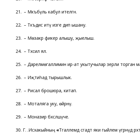
21.
Мәкъбүль –
кабул ителгән.
22.
Тәкъдис итү –
изге дип ышану.
23.
Мөзакәрә –
фикер алышу, җыелыш.
24.
Тәхсил –
ял.
25.
Дарелмөгаллимин –
ир-ат укытучылар әзерли торган м
26.
Иҗтиһад –
тырышлык.
27.
Рисалә –
брошюра, китап.
28.
Моталяга –
уку, өйрәнү.
29.
Моназир –
бәхәсләшүче.
30. Г.
Исхакыйның
«
Тәгаллемдә сәгадәт яки гыйлем үгрәнүдә рәх