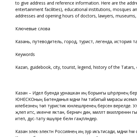
to give address and reference information. Here are the addre
entertainment facilities), educational institutions, mosques
addresses and opening hours of doctors, lawyers, museums, ti
Ключевые слова
Казань, путеводитель, город, турист, легенда, история т
Keywords
Kazan, guidebook, city, tourist, legend, history of the Tatars, 
Казан – Идел буенда урнашкан иң борынгы шәһәрләрнең берс
ЮНЕСКОның Бөтендөнья мәдәни һәм табигый мирасы исемлеген
илебезнең төп туристик юнәлешләренең берсенә әверелде. У
җәлеп итсә, икенче яктан, берничә дин, милләт вәкилләреннә
итеп, дус-тату яшәүләре белән гаҗәпләндерә.
Казан элек-электән Россиянең иң зур икътисади, мәдәни һәм