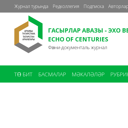
Журнал турында
Редколлегия
Подписка
Авторлар
ГАСЫРЛАР АВАЗЫ - ЭХО В
ECHO OF CENTURIES
Фәнни-документаль журнал
ТӨП БИТ
БАСМАЛАР
МӘКАЛӘЛӘР
РУБРИ
You
are
here