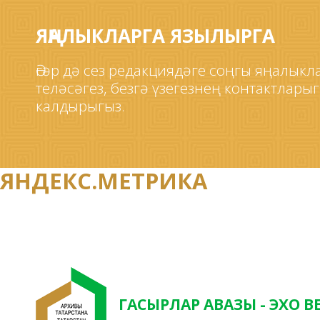
ЯҢАЛЫКЛАРГА ЯЗЫЛЫРГА
Әгәр дә сез редакциядәге соңгы яңалык
теләсәгез, безгә үзегезнең контактлары
калдырыгыз.
ЯНДЕКС.МЕТРИКА
ГАСЫРЛАР АВАЗЫ - ЭХО В