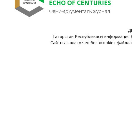
ECHO OF CENTURIES
Фәнни-документаль журнал
Д
Татарстан Республикасы информация 
Сайтны эшләтү өчен без «cookie» файлл