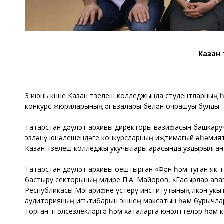
Казан
3 июнь көнне Казан төзелеш колледжында студентларның
конкурс жюриларының әгъзалары белән очрашуы булды.
Татарстан дәүләт архивы директоры вазифасын башкаруч
эзләнү юнәлешендәге конкурсларның иҗтимагый әһәмият
Казан төзелеш колледжы укучылары арасында уздырылган
Татарстан дәүләт архивы оештырган «Фән һәм туган як 
бастыру секторының мөдире П.А. Майоров, «Гасырлар аваз
Республикасы Мәгарифне үстерү институтының өлкән укыт
аудиторияның игътибарын эшнең максатын һәм бурычлар
торган төгәлсезлекләргә һәм хаталарга юнәлттеләр һәм 