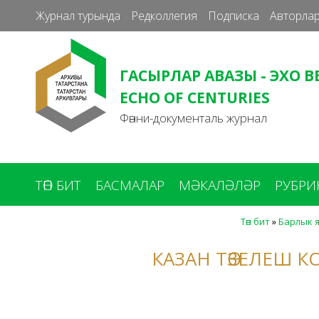
Журнал турында
Редколлегия
Подписка
Авторлар
ГАСЫРЛАР АВАЗЫ - ЭХО В
ECHO OF CENTURIES
Фәнни-документаль журнал
ТӨП БИТ
БАСМАЛАР
МӘКАЛӘЛӘР
РУБРИ
Төп бит
»
Барлык 
You
are
КАЗАН ТӨЗЕЛЕШ 
here