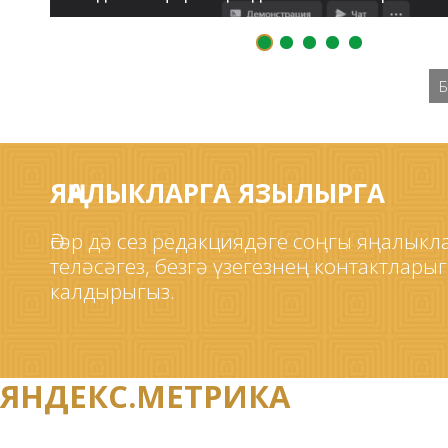
Б
ЯҢАЛЫКЛАРГА ЯЗЫЛЫРГА
Әгәр дә сез редакциядәге соңгы яңалык
теләсәгез, безгә үзегезнең контактлары
калдырыгыз.
ЯНДЕКС.МЕТРИКА