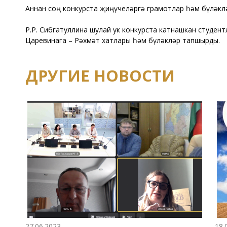
Аннан соң конкурста җиңүчеләргә грамотлар һәм бүләкл
Р.Р. Сибгатуллина шулай ук конкурста катнашкан студен
Царевинага – Рәхмәт хатлары һәм бүләкләр тапшырды.
ДРУГИЕ НОВОСТИ
27.06.2023
18.