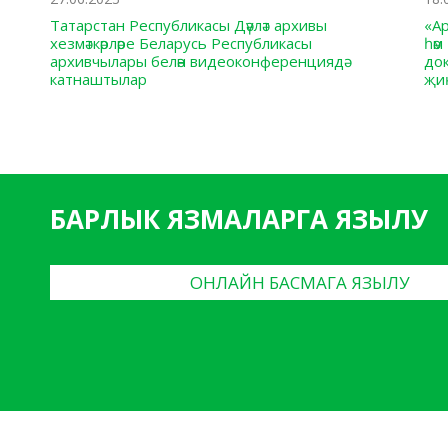
Татарстан Республикасы Дәүләт архивы
«А
хезмәткәрләре Беларусь Республикасы
һәм
архивчылары белән видеоконференциядә
до
катнаштылар
җи
БАРЛЫК ЯЗМАЛАРГА ЯЗЫЛУ
ОНЛАЙН БАСМАГА ЯЗЫЛУ