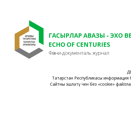
ГАСЫРЛАР АВАЗЫ - ЭХО В
ECHO OF CENTURIES
Фәнни-документаль журнал
Д
Татарстан Республикасы информация 
Сайтны эшләтү өчен без «cookie» файлл