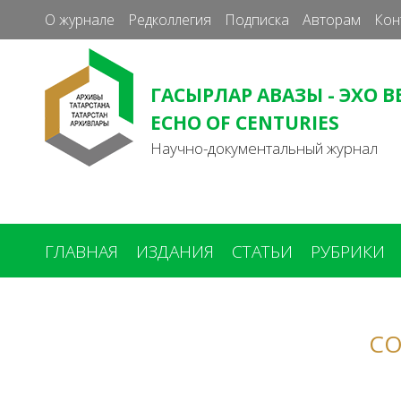
О журнале
Редколлегия
Подписка
Авторам
Кон
ГАСЫРЛАР АВАЗЫ - ЭХО В
ECHO OF CENTURIES
Научно-документальный журнал
ГЛАВНАЯ
ИЗДАНИЯ
СТАТЬИ
РУБРИКИ
Вы
здесь
СО