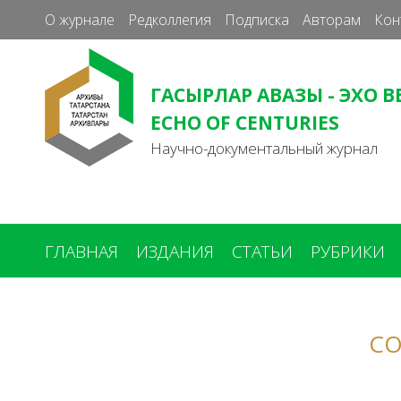
О журнале
Редколлегия
Подписка
Авторам
Кон
ГАСЫРЛАР АВАЗЫ - ЭХО В
ECHO OF CENTURIES
Научно-документальный журнал
ГЛАВНАЯ
ИЗДАНИЯ
СТАТЬИ
РУБРИКИ
Вы
здесь
СО