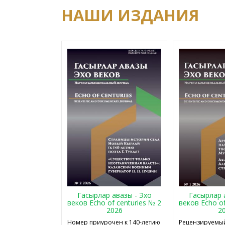
НАШИ ИЗДАНИЯ
Гасырлар авазы - Эхо
Гасырлар 
веков Echo of centuries № 2
веков Echo of
2026
2
Номер приурочен к 140-летию
Рецензируемый