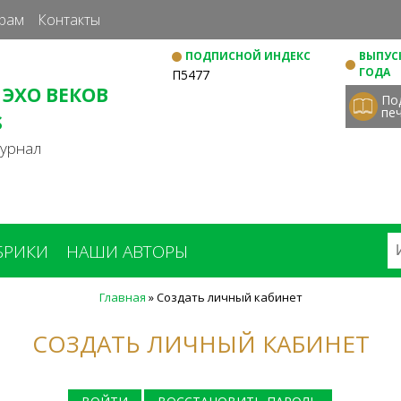
Перейти
рам
Контакты
к
ПОДПИСНОЙ ИНДЕКС
ВЫПУСК
основному
ГОДА
П5477
содержанию
 ЭХО ВЕКОВ
По
пе
S
журнал
БРИКИ
НАШИ АВТОРЫ
Главная
»
Создать личный кабинет
СОЗДАТЬ ЛИЧНЫЙ КАБИНЕТ