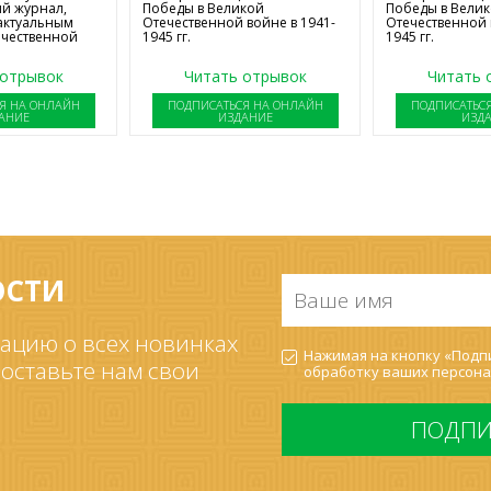
й журнал,
Победы в Великой
Победы в Вели
актуальным
Отечественной войне в 1941-
Отечественной 
ечественной
1945 гг.
1945 гг.
 отрывок
Читать отрывок
Читать 
Я НА ОНЛАЙН
ПОДПИСАТЬСЯ НА ОНЛАЙН
ПОДПИСАТЬС
АНИЕ
ИЗДАНИЕ
ИЗД
ОСТИ
Ваше
имя
*
ацию о всех новинках
Согласие
Нажимая на кнопку «Подпи
на
 оставьте нам свои
обработку ваших
персона
обработку
ПДн
*