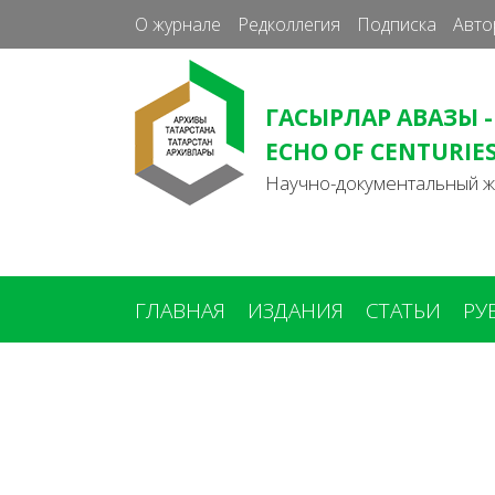
О журнале
Редколлегия
Подписка
Авто
ГАСЫРЛАР АВАЗЫ -
ECHO OF CENTURIE
Научно-документальный 
ГЛАВНАЯ
ИЗДАНИЯ
СТАТЬИ
РУ
Вы
здесь