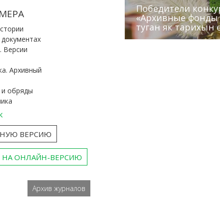
Победители конку
Сотрудники редак
МЕРА
«Архивные фонды –
Архивисты рассказ
Эхо веков» встрет
туган як тарихын 
Госархива
(КХТИ)
«Мир архивов скво
истории
и документах
. Версии
ка. Архивный
 и обряды
ника
к
ТНУЮ ВЕРСИЮ
 НА ОНЛАЙН-ВЕРСИЮ
Архив журналов