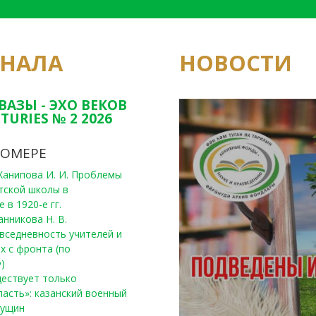
РНАЛА
НОВОСТИ
Юным исследовате
конкурсах Татарс
ВАЗЫ - ЭХО ВЕКОВ
TURIES № 2 2026
НОМЕРЕ
, Ханипова И. И. Проблемы
тской школы в
 в 1920-е гг.
анникова Н. В.
вседневность учителей и
х с фронта (по
)
уществует только
ласть»: казанский военный
Пущин