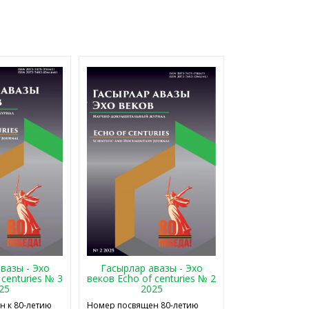
Гасырлар авазы - Эхо
вазы - Эхо
веков Echo of centuries № 2
 centuries № 3
2025
25
Номер посвящен 80-летию
 к 80-летию