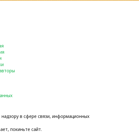
ая
ия
и
ки
авторы
данных
о надзору в сфере связи, информационных
ает, покиньте сайт.