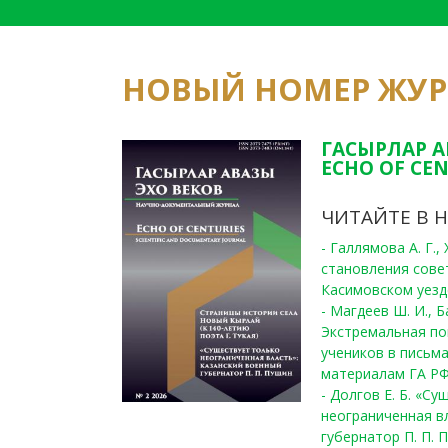
НОВЫЙ НОМЕР ЖУ
ГАСЫРЛАР А
ECHO OF CEN
ЧИТАЙТЕ В 
- Галлямова А. Г.
становления сове
Касимовском уезде
- Магдеев Ш. И., Б
Экстремальная по
учеников в письма
материалам ГА РФ
- Долгов Е. Б. «С
неограниченная в
губернатор П. П. 