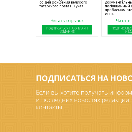
со дня рождения великого
документальны
татарского поэта Г. Тукая
посвященный 
проблемам от
исто...
Читать отрывок
Читать
ПОДПИСАТЬСЯ НА ОНЛАЙН
ПОДПИСАТЬС
ИЗДАНИЕ
ИЗД
ПОДПИСАТЬСЯ НА НОВ
Если вы хотите получать информ
и последних новостях редакции,
контакты.