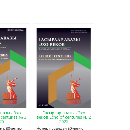
Гасырлар авазы - Эхо
вазы - Эхо
веков Echo of centuries № 2
 centuries № 3
2025
25
Номер посвящен 80-летию
 к 80-летию