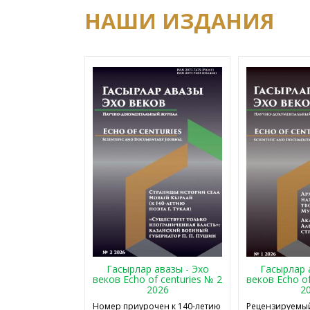
НАШИ ИЗДАНИЯ
Гасырлар авазы - Эхо
Гасырлар 
веков Echo of centuries № 2
веков Echo of
2026
2
Номер приурочен к 140-летию
Рецензируемый