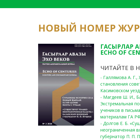
НОВЫЙ НОМЕР ЖУ
ГАСЫРЛАР А
ECHO OF CEN
ЧИТАЙТЕ В 
- Галлямова А. Г.
становления сове
Касимовском уезде
- Магдеев Ш. И., Б
Экстремальная по
учеников в письма
материалам ГА РФ
- Долгов Е. Б. «С
неограниченная в
губернатор П. П. 