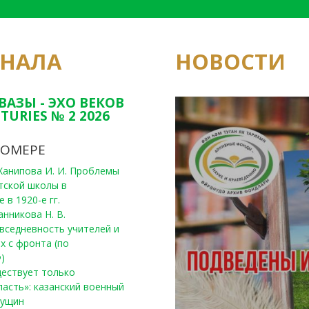
РНАЛА
НОВОСТИ
Юным исследовате
конкурсах Татарс
ВАЗЫ - ЭХО ВЕКОВ
TURIES № 2 2026
НОМЕРЕ
, Ханипова И. И. Проблемы
тской школы в
 в 1920-е гг.
анникова Н. В.
вседневность учителей и
х с фронта (по
)
уществует только
ласть»: казанский военный
Пущин