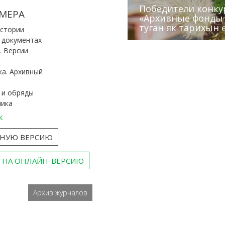
Победители конку
Сотрудники редак
МЕРА
«Архивные фонды –
Архивисты рассказ
Эхо веков» встрет
туган як тарихын 
Госархива
(КХТИ)
«Мир архивов скво
истории
и документах
. Версии
ка. Архивный
 и обряды
ника
к
ТНУЮ ВЕРСИЮ
 НА ОНЛАЙН-ВЕРСИЮ
Архив журналов