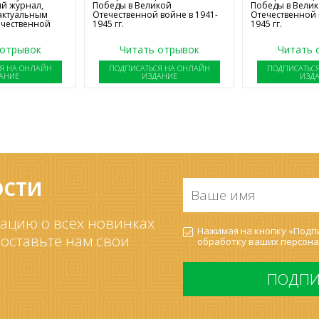
й журнал,
Победы в Великой
Победы в Вели
актуальным
Отечественной войне в 1941-
Отечественной 
ечественной
1945 гг.
1945 гг.
 отрывок
Читать отрывок
Читать 
Я НА ОНЛАЙН
ПОДПИСАТЬСЯ НА ОНЛАЙН
ПОДПИСАТЬС
АНИЕ
ИЗДАНИЕ
ИЗД
ОСТИ
Ваше
имя
*
ацию о всех новинках
Согласие
Нажимая на кнопку «Подпи
на
 оставьте нам свои
обработку ваших
персона
обработку
ПДн
*