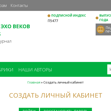
Перейти
рам
Контакты
к
ПОДПИСНОЙ ИНДЕКС
ВЫПУСК
основному
ГОДА
П5477
содержанию
 ЭХО ВЕКОВ
По
пе
S
журнал
БРИКИ
НАШИ АВТОРЫ
Главная
»
Создать личный кабинет
СОЗДАТЬ ЛИЧНЫЙ КАБИНЕТ