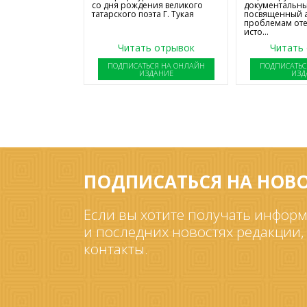
со дня рождения великого
документальны
татарского поэта Г. Тукая
посвященный 
проблемам от
исто...
Читать отрывок
Читать
ПОДПИСАТЬСЯ НА ОНЛАЙН
ПОДПИСАТЬС
ИЗДАНИЕ
ИЗД
ПОДПИСАТЬСЯ НА НОВ
Если вы хотите получать информ
и последних новостях редакции,
контакты.