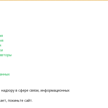
ая
ия
и
ки
авторы
данных
о надзору в сфере связи, информационных
ает, покиньте сайт.