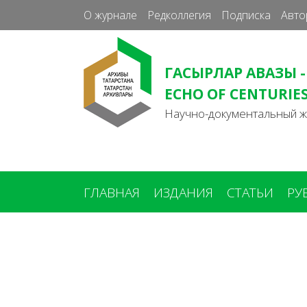
О журнале
Редколлегия
Подписка
Авто
ГАСЫРЛАР АВАЗЫ -
ECHO OF CENTURIE
Научно-документальный 
ГЛАВНАЯ
ИЗДАНИЯ
СТАТЬИ
РУ
Вы
здесь