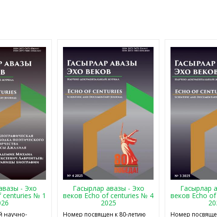
авазы - Эхо
Гасырлар авазы - Эхо
Гасырлар а
 centuries № 1
веков Echo of centuries № 4
веков Echo of
026
2025
20
 научно-
Номер посвящен к 80-летию
Номер посвящен