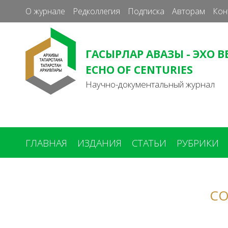
О журнале
Редколлегия
Подписка
Авторам
Кон
ГАСЫРЛАР АВАЗЫ - ЭХО В
ECHO OF CENTURIES
Научно-документальный журнал
ГЛАВНАЯ
ИЗДАНИЯ
СТАТЬИ
РУБРИКИ
Вы
здесь
СО