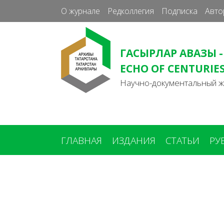
О журнале
Редколлегия
Подписка
Авто
ГАСЫРЛАР АВАЗЫ -
ECHO OF CENTURIE
Научно-документальный 
ГЛАВНАЯ
ИЗДАНИЯ
СТАТЬИ
РУ
Вы
здесь