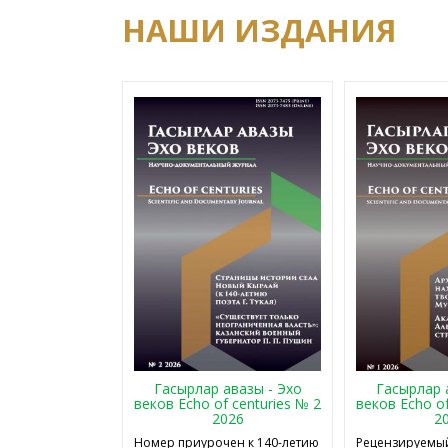
НАШИ ИЗДАНИЯ
Гасырлар авазы - Эхо
Гасырлар 
веков Echo of centuries № 2
веков Echo of
2026
2
Номер приурочен к 140-летию
Рецензируемый