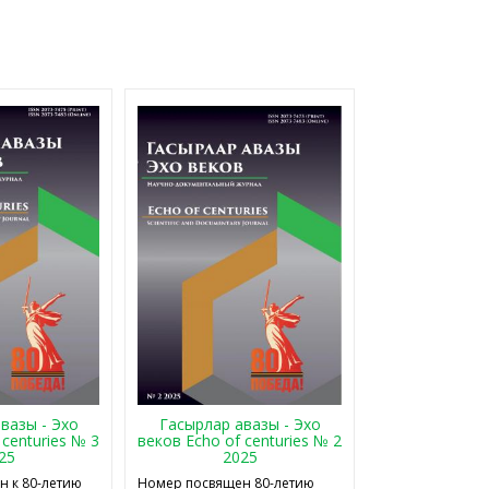
Гасырлар авазы - Эхо
вазы - Эхо
веков Echo of centuries № 2
 centuries № 3
2025
25
Номер посвящен 80-летию
 к 80-летию