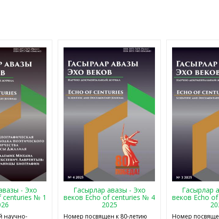
авазы - Эхо
Гасырлар авазы - Эхо
Гасырлар а
 centuries № 1
веков Echo of centuries № 4
веков Echo of
026
2025
20
 научно-
Номер посвящен к 80-летию
Номер посвящен