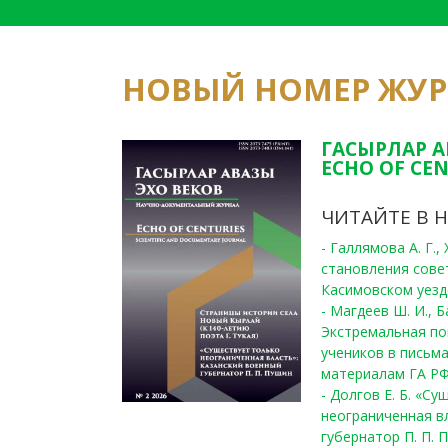
НОВЫЙ НОМЕР ЖУ
ГАСЫРЛАР А
ECHO OF CEN
ЧИТАЙТЕ В 
- Галлямова А. Г.
становления сове
Касимовском уезде
- Магдеев Ш. И., Б
Экстремальная по
учеников в письма
материалам ГА РФ
- Долгов Е. Б. «С
неограниченная в
губернатор П. П. 