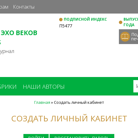
Перейти
рам
Контакты
к
ПОДПИСНОЙ ИНДЕКС
ВЫПУСК
основному
ГОДА
П5477
содержанию
 ЭХО ВЕКОВ
По
пе
S
журнал
БРИКИ
НАШИ АВТОРЫ
Главная
»
Создать личный кабинет
СОЗДАТЬ ЛИЧНЫЙ КАБИНЕТ