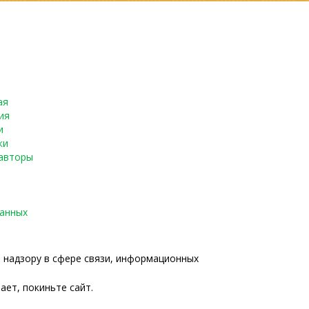
ая
ия
и
ки
авторы
данных
о надзору в сфере связи, информационных
ает, покиньте сайт.