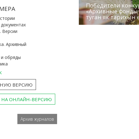
Победители конку
Сотрудники редак
МЕРА
«Архивные фонды –
Архивисты рассказ
Эхо веков» встрет
туган як тарихын 
Госархива
(КХТИ)
«Мир архивов скво
истории
и документах
. Версии
ка. Архивный
 и обряды
ника
к
ТНУЮ ВЕРСИЮ
 НА ОНЛАЙН-ВЕРСИЮ
Архив журналов