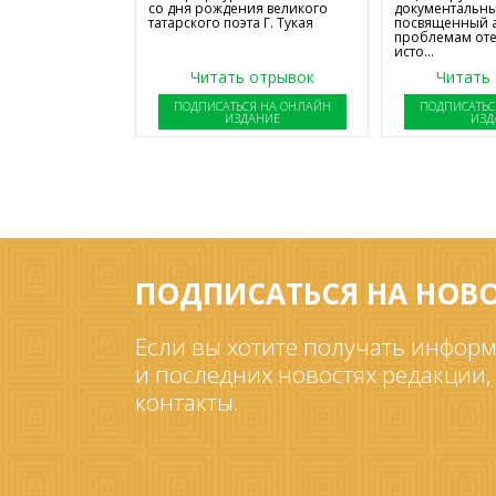
со дня рождения великого
документальны
татарского поэта Г. Тукая
посвященный 
проблемам от
исто...
Читать отрывок
Читать
ПОДПИСАТЬСЯ НА ОНЛАЙН
ПОДПИСАТЬС
ИЗДАНИЕ
ИЗД
ПОДПИСАТЬСЯ НА НОВ
Если вы хотите получать информ
и последних новостях редакции,
контакты.