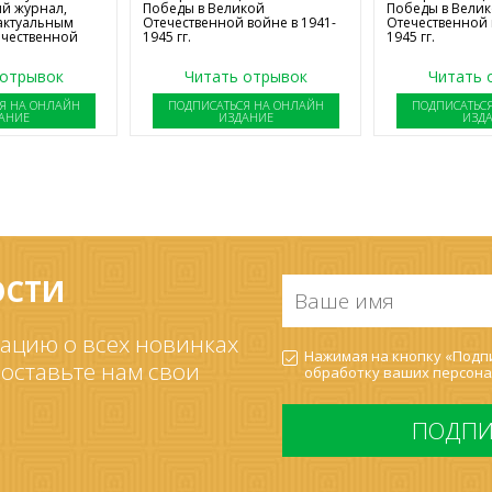
й журнал,
Победы в Великой
Победы в Вели
актуальным
Отечественной войне в 1941-
Отечественной 
ечественной
1945 гг.
1945 гг.
 отрывок
Читать отрывок
Читать 
Я НА ОНЛАЙН
ПОДПИСАТЬСЯ НА ОНЛАЙН
ПОДПИСАТЬС
АНИЕ
ИЗДАНИЕ
ИЗД
ОСТИ
Ваше
имя
*
ацию о всех новинках
Согласие
Нажимая на кнопку «Подпи
на
 оставьте нам свои
обработку ваших
персона
обработку
ПДн
*