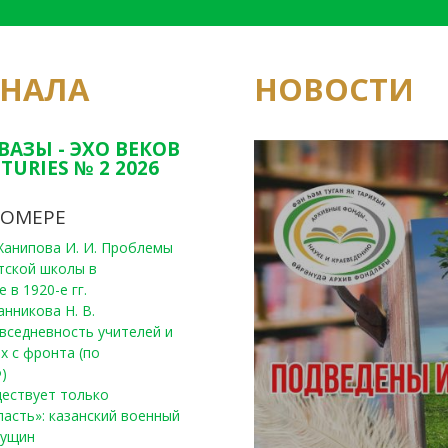
РНАЛА
НОВОСТИ
Юным исследовате
конкурсах Татарс
ВАЗЫ - ЭХО ВЕКОВ
TURIES № 2 2026
НОМЕРЕ
, Ханипова И. И. Проблемы
тской школы в
 в 1920-е гг.
анникова Н. В.
вседневность учителей и
х с фронта (по
)
уществует только
ласть»: казанский военный
Пущин