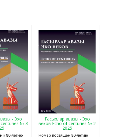
Гасырлар авазы - Эхо
вазы - Эхо
веков Echo of centuries № 2
 centuries № 3
2025
25
Номер посвящен 80-летию
 к 80-летию