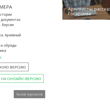
Победители конку
Сотрудники редак
МЕРА
«Архивные фонды –
Архивисты рассказ
Эхо веков» встрет
туган як тарихын 
Госархива
(КХТИ)
«Мир архивов скво
истории
и документах
. Версии
ка. Архивный
 и обряды
ника
к
ТНУЮ ВЕРСИЮ
 НА ОНЛАЙН-ВЕРСИЮ
Архив журналов