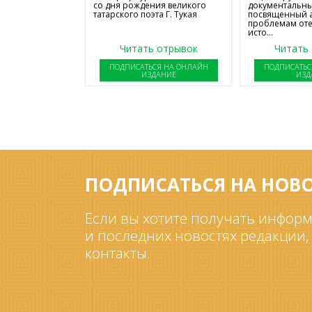
со дня рождения великого
документальны
татарского поэта Г. Тукая
посвященный 
проблемам от
исто...
Читать отрывок
Читать
ПОДПИСАТЬСЯ НА ОНЛАЙН
ПОДПИСАТЬС
ИЗДАНИЕ
ИЗД
ПОДПИСАТЬСЯ НА НОВ
Если вы хотите получать информ
и последних новостях редакции,
контакты.