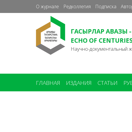
О журнале
Редколлегия
Подписка
Авто
ГАСЫРЛАР АВАЗЫ -
ECHO OF CENTURIE
Научно-документальный 
ГЛАВНАЯ
ИЗДАНИЯ
СТАТЬИ
РУ
Вы
здесь