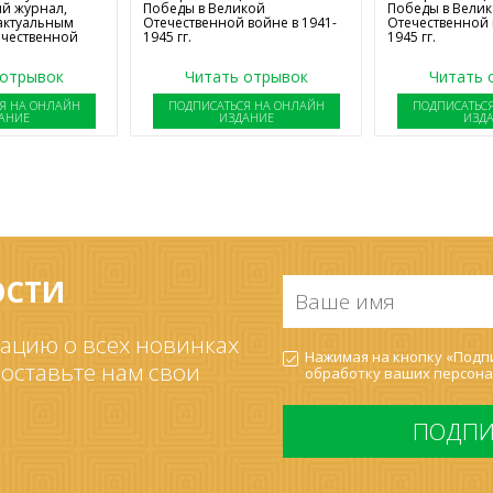
й журнал,
Победы в Великой
Победы в Вели
актуальным
Отечественной войне в 1941-
Отечественной 
ечественной
1945 гг.
1945 гг.
 отрывок
Читать отрывок
Читать 
Я НА ОНЛАЙН
ПОДПИСАТЬСЯ НА ОНЛАЙН
ПОДПИСАТЬС
АНИЕ
ИЗДАНИЕ
ИЗД
ОСТИ
Ваше
имя
*
ацию о всех новинках
Согласие
Нажимая на кнопку «Подпи
на
 оставьте нам свои
обработку ваших
персона
обработку
ПДн
*