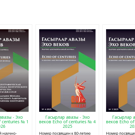
авазы - Эхо
Гасырлар авазы - Эхо
Гасырлар а
 centuries № 1
веков Echo of centuries № 4
веков Echo of
026
2025
20
 научно-
Номер посвящен к 80-летию
Номер посвящен