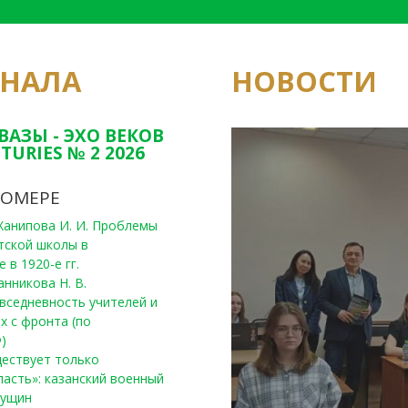
РНАЛА
НОВОСТИ
Юным исследовате
конкурсах Татарс
ВАЗЫ - ЭХО ВЕКОВ
TURIES № 2 2026
НОМЕРЕ
, Ханипова И. И. Проблемы
тской школы в
 в 1920-е гг.
анникова Н. В.
вседневность учителей и
х с фронта (по
)
уществует только
ласть»: казанский военный
Пущин