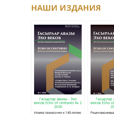
НАШИ ИЗДАНИЯ
Гасырлар авазы - Эхо
Гасырлар 
веков Echo of centuries № 2
веков Echo of
2026
2
Номер приурочен к 140-летию
Рецензируемый