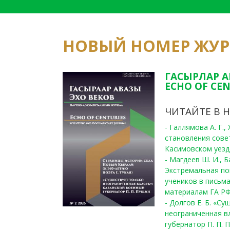
НОВЫЙ НОМЕР ЖУ
ГАСЫРЛАР А
ECHO OF CEN
ЧИТАЙТЕ В 
- Галлямова А. Г.
становления сове
Касимовском уезде
- Магдеев Ш. И., Б
Экстремальная по
учеников в письма
материалам ГА РФ
- Долгов Е. Б. «С
неограниченная в
губернатор П. П. 