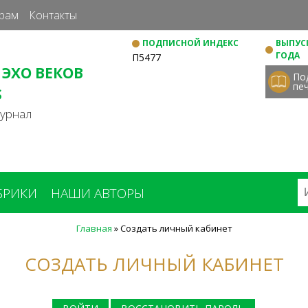
Перейти
рам
Контакты
к
ПОДПИСНОЙ ИНДЕКС
ВЫПУСК
основному
ГОДА
П5477
содержанию
 ЭХО ВЕКОВ
По
пе
S
журнал
БРИКИ
НАШИ АВТОРЫ
Главная
»
Создать личный кабинет
СОЗДАТЬ ЛИЧНЫЙ КАБИНЕТ