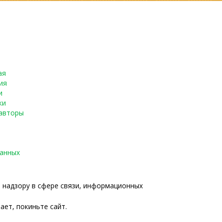
ая
ия
и
ки
авторы
данных
о надзору в сфере связи, информационных
ает, покиньте сайт.