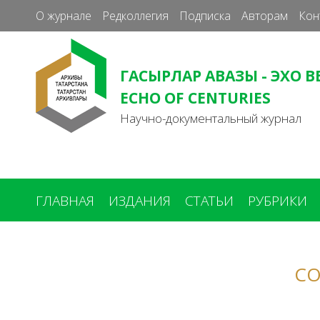
О журнале
Редколлегия
Подписка
Авторам
Кон
ГАСЫРЛАР АВАЗЫ - ЭХО В
ECHO OF CENTURIES
Научно-документальный журнал
ГЛАВНАЯ
ИЗДАНИЯ
СТАТЬИ
РУБРИКИ
Вы
здесь
СО