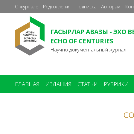
О журнале
Редколлегия
Подписка
Авторам
Кон
ГАСЫРЛАР АВАЗЫ - ЭХО В
ECHO OF CENTURIES
Научно-документальный журнал
ГЛАВНАЯ
ИЗДАНИЯ
СТАТЬИ
РУБРИКИ
Вы
здесь
СО