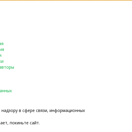
ая
ия
и
ки
авторы
данных
о надзору в сфере связи, информационных
ает, покиньте сайт.