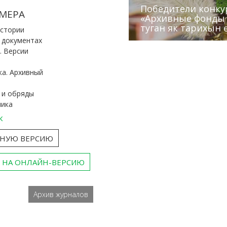
Победители конку
Сотрудники редак
МЕРА
«Архивные фонды –
Архивисты рассказ
Эхо веков» встрет
туган як тарихын 
Госархива
(КХТИ)
«Мир архивов скво
истории
и документах
. Версии
ка. Архивный
 и обряды
ника
к
ТНУЮ ВЕРСИЮ
 НА ОНЛАЙН-ВЕРСИЮ
Архив журналов