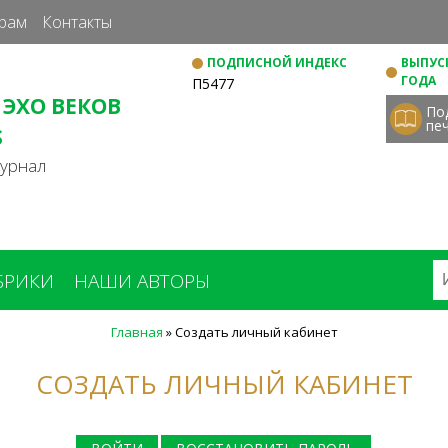
Перейти
рам
Контакты
к
ПОДПИСНОЙ ИНДЕКС
ВЫПУСК
основному
ГОДА
П5477
содержанию
 ЭХО ВЕКОВ
По
пе
S
журнал
БРИКИ
НАШИ АВТОРЫ
Главная
»
Создать личный кабинет
СОЗДАТЬ ЛИЧНЫЙ КАБИНЕТ