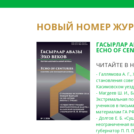
НОВЫЙ НОМЕР ЖУ
ГАСЫРЛАР А
ECHO OF CEN
ЧИТАЙТЕ В 
- Галлямова А. Г.
становления сове
Касимовском уезде
- Магдеев Ш. И., Б
Экстремальная по
учеников в письма
материалам ГА РФ
- Долгов Е. Б. «С
неограниченная в
губернатор П. П. 