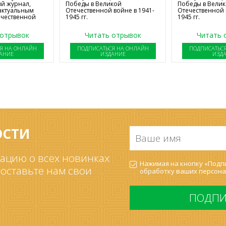
й журнал,
Победы в Великой
Победы в Вели
актуальным
Отечественной войне в 1941-
Отечественной 
ечественной
1945 гг.
1945 гг.
 отрывок
Читать отрывок
Читать 
Я НА ОНЛАЙН
ПОДПИСАТЬСЯ НА ОНЛАЙН
ПОДПИСАТЬС
АНИЕ
ИЗДАНИЕ
ИЗД
ОСТИ
Ваше
имя
*
ацию о всех новинках
Согласие
Нажимая на кнопку «Подпи
на
 оставьте нам свои
обработку ваших
персона
обработку
ПДн
*