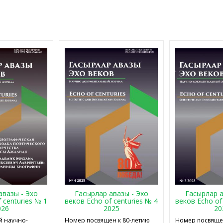
авазы - Эхо
Гасырлар авазы - Эхо
Гасырлар а
 centuries № 1
веков Echo of centuries № 4
веков Echo of
026
2025
20
 научно-
Номер посвящен к 80-летию
Номер посвящен