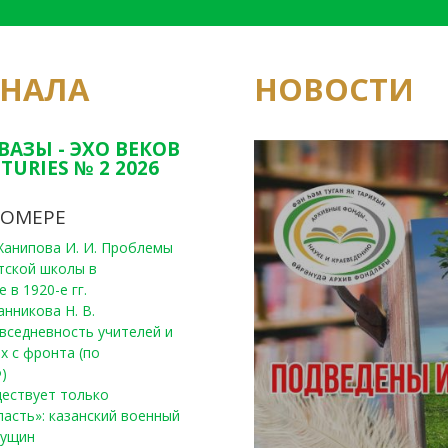
РНАЛА
НОВОСТИ
Юным исследовате
конкурсах Татарс
ВАЗЫ - ЭХО ВЕКОВ
TURIES № 2 2026
НОМЕРЕ
, Ханипова И. И. Проблемы
тской школы в
 в 1920-е гг.
анникова Н. В.
вседневность учителей и
х с фронта (по
)
уществует только
ласть»: казанский военный
Пущин