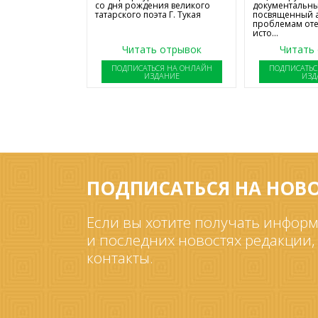
со дня рождения великого
документальны
татарского поэта Г. Тукая
посвященный 
проблемам от
исто...
Читать отрывок
Читать
ПОДПИСАТЬСЯ НА ОНЛАЙН
ПОДПИСАТЬС
ИЗДАНИЕ
ИЗД
ПОДПИСАТЬСЯ НА НОВ
Если вы хотите получать информ
и последних новостях редакции,
контакты.