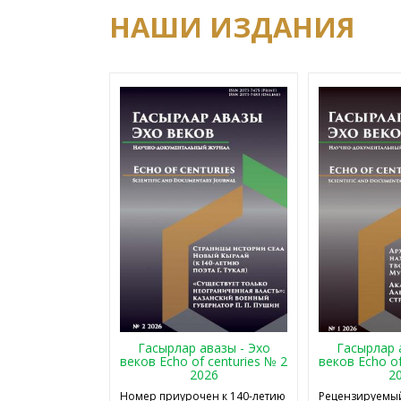
НАШИ ИЗДАНИЯ
Гасырлар авазы - Эхо
Гасырлар 
веков Echo of centuries № 2
веков Echo of
2026
2
Номер приурочен к 140-летию
Рецензируемый