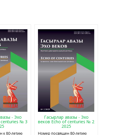
Гасырлар авазы - Эхо
вазы - Эхо
веков Echo of centuries № 2
 centuries № 3
2025
25
Номер посвящен 80-летию
 к 80-летию