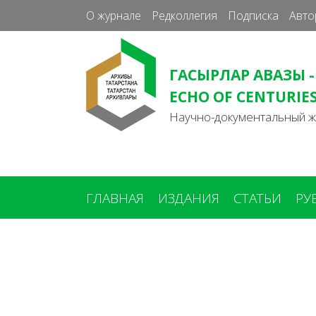
О журнале
Редколлегия
Подписка
Авто
ГАСЫРЛАР АВАЗЫ -
ECHO OF CENTURIE
Научно-документальный 
ГЛАВНАЯ
ИЗДАНИЯ
СТАТЬИ
РУ
Вы
здесь