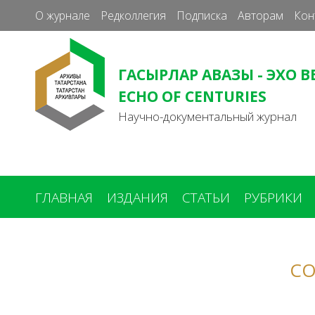
О журнале
Редколлегия
Подписка
Авторам
Кон
ГАСЫРЛАР АВАЗЫ - ЭХО В
ECHO OF CENTURIES
Научно-документальный журнал
ГЛАВНАЯ
ИЗДАНИЯ
СТАТЬИ
РУБРИКИ
Вы
здесь
СО