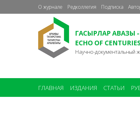
О журнале
Редколлегия
Подписка
Авто
ГАСЫРЛАР АВАЗЫ -
ECHO OF CENTURIE
Научно-документальный 
ГЛАВНАЯ
ИЗДАНИЯ
СТАТЬИ
РУ
Вы
здесь