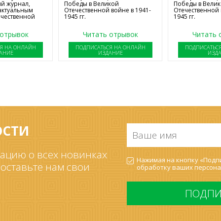
й журнал,
Победы в Великой
Победы в Вели
актуальным
Отечественной войне в 1941-
Отечественной 
ечественной
1945 гг.
1945 гг.
 отрывок
Читать отрывок
Читать 
Я НА ОНЛАЙН
ПОДПИСАТЬСЯ НА ОНЛАЙН
ПОДПИСАТЬС
АНИЕ
ИЗДАНИЕ
ИЗД
ОСТИ
Ваше
имя
*
ацию о всех новинках
Согласие
Нажимая на кнопку «Подпи
на
 оставьте нам свои
обработку ваших
персона
обработку
ПДн
*