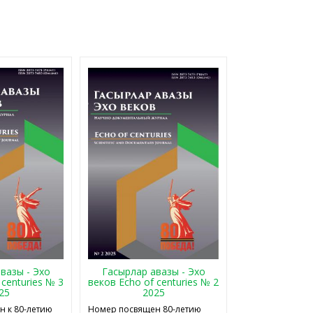
Гасырлар авазы - Эхо
вазы - Эхо
веков Echo of centuries № 2
 centuries № 3
2025
25
Номер посвящен 80-летию
 к 80-летию