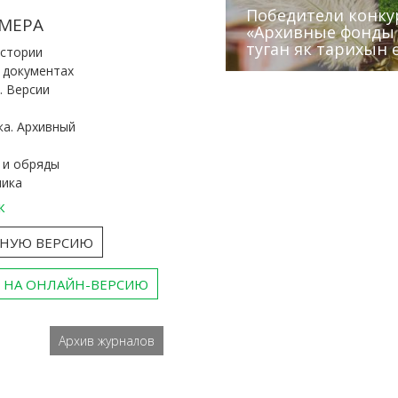
Победители конку
Сотрудники редак
МЕРА
«Архивные фонды –
Архивисты рассказ
Эхо веков» встрет
туган як тарихын 
Госархива
(КХТИ)
«Мир архивов скво
истории
и документах
. Версии
ка. Архивный
 и обряды
ника
к
ТНУЮ ВЕРСИЮ
 НА ОНЛАЙН-ВЕРСИЮ
Архив журналов