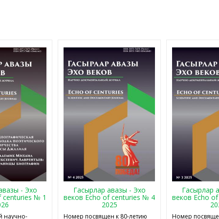
авазы - Эхо
Гасырлар авазы - Эхо
Гасырлар а
 centuries № 1
веков Echo of centuries № 4
веков Echo of
026
2025
20
 научно-
Номер посвящен к 80-летию
Номер посвящен