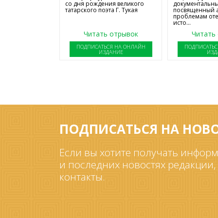
со дня рождения великого
документальны
татарского поэта Г. Тукая
посвященный 
проблемам от
исто...
Читать отрывок
Читать
ПОДПИСАТЬСЯ НА ОНЛАЙН
ПОДПИСАТЬС
ИЗДАНИЕ
ИЗД
ПОДПИСАТЬСЯ НА НОВ
Если вы хотите получать информ
и последних новостях редакции,
контакты.