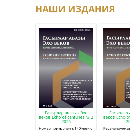
НАШИ ИЗДАНИЯ
Гасырлар авазы - Эхо
Гасырлар 
веков Echo of centuries № 2
веков Echo of
2026
2
Номер приурочен к 140-летию
Рецензируемый