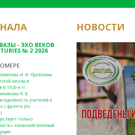
РНАЛА
НОВОСТИ
Юным исследовате
конкурсах Татарс
ВАЗЫ - ЭХО ВЕКОВ
TURIES № 2 2026
НОМЕРЕ
, Ханипова И. И. Проблемы
тской школы в
 в 1920-е гг.
анникова Н. В.
вседневность учителей и
х с фронта (по
)
уществует только
ласть»: казанский военный
Пущин