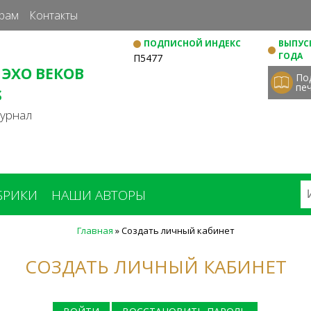
Перейти
рам
Контакты
к
ПОДПИСНОЙ ИНДЕКС
ВЫПУСК
основному
ГОДА
П5477
содержанию
 ЭХО ВЕКОВ
По
пе
S
журнал
БРИКИ
НАШИ АВТОРЫ
Главная
»
Создать личный кабинет
СОЗДАТЬ ЛИЧНЫЙ КАБИНЕТ