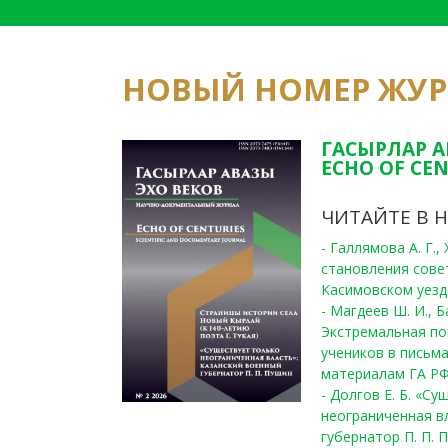
НОВЫЙ НОМЕР ЖУ
ГАСЫРЛАР А
ECHO OF CEN
ЧИТАЙТЕ В 
- Галлямова А. Г.
становления сове
Касимовском уезде
- Магдеев Ш. И., Б
Экстремальная по
учеников в письма
материалам ГА РФ
- Долгов Е. Б. «С
неограниченная в
губернатор П. П. 