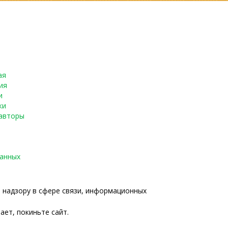
ая
ия
и
ки
авторы
данных
о надзору в сфере связи, информационных
ает, покиньте сайт.