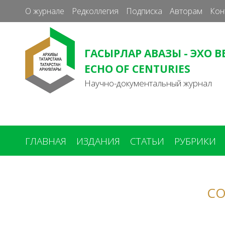
О журнале
Редколлегия
Подписка
Авторам
Кон
ГАСЫРЛАР АВАЗЫ - ЭХО В
ECHO OF CENTURIES
Научно-документальный журнал
ГЛАВНАЯ
ИЗДАНИЯ
СТАТЬИ
РУБРИКИ
Вы
здесь
СО