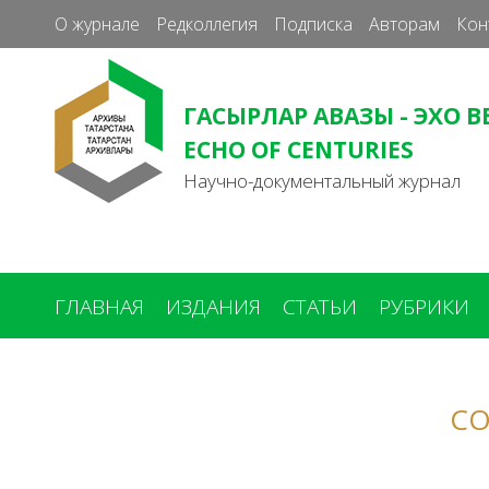
О журнале
Редколлегия
Подписка
Авторам
Кон
ГАСЫРЛАР АВАЗЫ - ЭХО В
ECHO OF CENTURIES
Научно-документальный журнал
ГЛАВНАЯ
ИЗДАНИЯ
СТАТЬИ
РУБРИКИ
Вы
здесь
СО