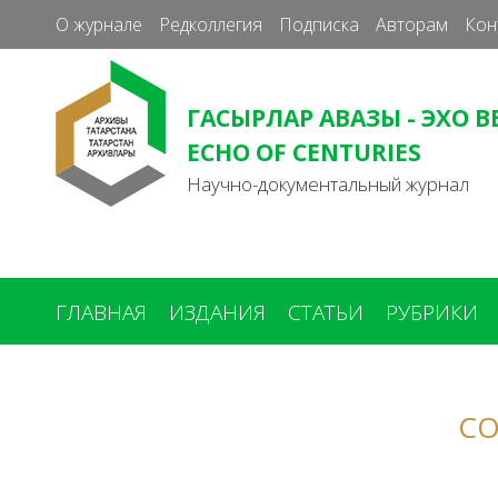
О журнале
Редколлегия
Подписка
Авторам
Кон
ГАСЫРЛАР АВАЗЫ - ЭХО В
ECHO OF CENTURIES
Научно-документальный журнал
ГЛАВНАЯ
ИЗДАНИЯ
СТАТЬИ
РУБРИКИ
Вы
здесь
СО