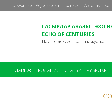
О журнале
Редколлегия
Подписка
Авторам
Кон
ГАСЫРЛАР АВАЗЫ - ЭХО В
ECHO OF CENTURIES
Научно-документальный журнал
ГЛАВНАЯ
ИЗДАНИЯ
СТАТЬИ
РУБРИКИ
Вы
здесь
СО