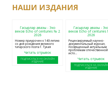
НАШИ ИЗДАНИЯ
Гасырлар авазы - Эхо
Гасырлар авазы - Эх
веков Echo of centuries № 2
веков Echo of centuries
2026
2026
Номер приурочен к 140-летию
Рецензируемый научно-
со дня рождения великого
документальный журнал,
татарского поэта Г. Тукая
посвященный актуальным
проблемам отечественной
Читать отрывок
исто...
Читать отрывок
ПОДПИСАТЬСЯ НА ОНЛАЙН
ИЗДАНИЕ
ПОДПИСАТЬСЯ НА ОНЛАЙ
ИЗДАНИЕ
ПОДПИСАТЬСЯ НА НОВОСТИ