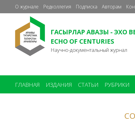
О журнале
Редколлегия
Подписка
Авторам
Кон
ГАСЫРЛАР АВАЗЫ - ЭХО В
ECHO OF CENTURIES
Научно-документальный журнал
ГЛАВНАЯ
ИЗДАНИЯ
СТАТЬИ
РУБРИКИ
Вы
здесь
СО