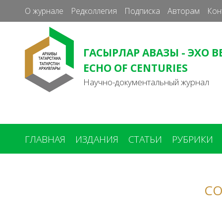
О журнале
Редколлегия
Подписка
Авторам
Кон
ГАСЫРЛАР АВАЗЫ - ЭХО В
ECHO OF CENTURIES
Научно-документальный журнал
ГЛАВНАЯ
ИЗДАНИЯ
СТАТЬИ
РУБРИКИ
Вы
здесь
СО