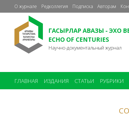
О журнале
Редколлегия
Подписка
Авторам
Кон
ГАСЫРЛАР АВАЗЫ - ЭХО В
ECHO OF CENTURIES
Научно-документальный журнал
ГЛАВНАЯ
ИЗДАНИЯ
СТАТЬИ
РУБРИКИ
Вы
здесь
СО