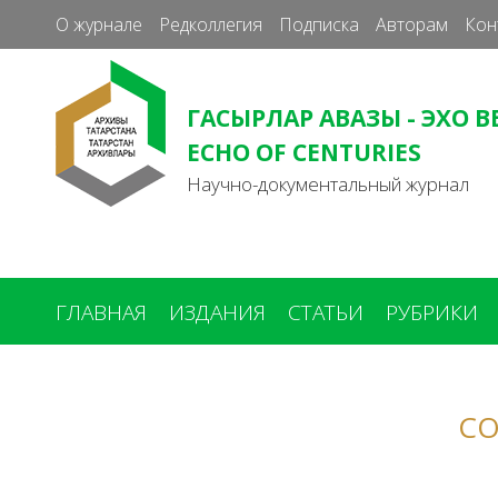
О журнале
Редколлегия
Подписка
Авторам
Кон
ГАСЫРЛАР АВАЗЫ - ЭХО В
ECHO OF CENTURIES
Научно-документальный журнал
ГЛАВНАЯ
ИЗДАНИЯ
СТАТЬИ
РУБРИКИ
Вы
здесь
СО