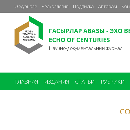
О журнале
Редколлегия
Подписка
Авторам
Кон
ГАСЫРЛАР АВАЗЫ - ЭХО В
ECHO OF CENTURIES
Научно-документальный журнал
ГЛАВНАЯ
ИЗДАНИЯ
СТАТЬИ
РУБРИКИ
Вы
здесь
СО