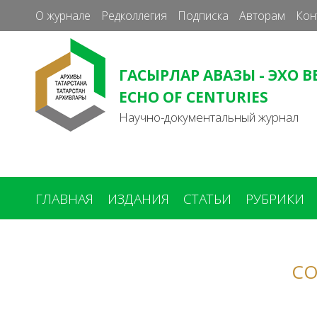
О журнале
Редколлегия
Подписка
Авторам
Кон
ГАСЫРЛАР АВАЗЫ - ЭХО В
ECHO OF CENTURIES
Научно-документальный журнал
ГЛАВНАЯ
ИЗДАНИЯ
СТАТЬИ
РУБРИКИ
Вы
здесь
СО