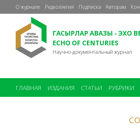
О журнале
Редколлегия
Подписка
Авторам
Кон
ГАСЫРЛАР АВАЗЫ - ЭХО В
ECHO OF CENTURIES
Научно-документальный журнал
ГЛАВНАЯ
ИЗДАНИЯ
СТАТЬИ
РУБРИКИ
Вы
здесь
СО