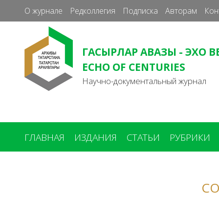
О журнале
Редколлегия
Подписка
Авторам
Кон
ГАСЫРЛАР АВАЗЫ - ЭХО В
ECHO OF CENTURIES
Научно-документальный журнал
ГЛАВНАЯ
ИЗДАНИЯ
СТАТЬИ
РУБРИКИ
Вы
здесь
СО