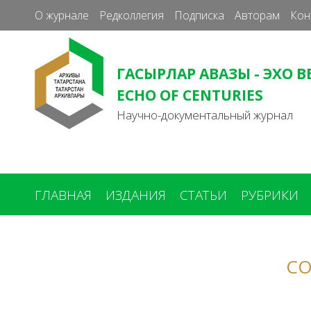
О журнале
Редколлегия
Подписка
Авторам
Кон
ГАСЫРЛАР АВАЗЫ - ЭХО В
ECHO OF CENTURIES
Научно-документальный журнал
ГЛАВНАЯ
ИЗДАНИЯ
СТАТЬИ
РУБРИКИ
Вы
здесь
СО