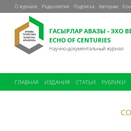
О журнале
Редколлегия
Подписка
Авторам
Кон
ГАСЫРЛАР АВАЗЫ - ЭХО В
ECHO OF CENTURIES
Научно-документальный журнал
ГЛАВНАЯ
ИЗДАНИЯ
СТАТЬИ
РУБРИКИ
Вы
здесь
СО