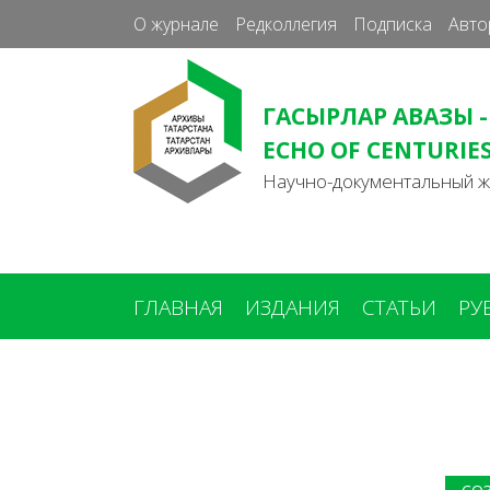
О журнале
Редколлегия
Подписка
Авто
ГАСЫРЛАР АВАЗЫ -
ECHO OF CENTURIE
Научно-документальный 
ГЛАВНАЯ
ИЗДАНИЯ
СТАТЬИ
РУ
Вы
здесь