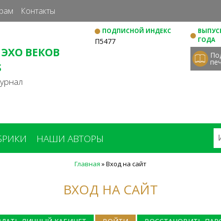
Перейти
рам
Контакты
к
ПОДПИСНОЙ ИНДЕКС
ВЫПУСК
основному
ГОДА
П5477
содержанию
 ЭХО ВЕКОВ
По
пе
S
журнал
БРИКИ
НАШИ АВТОРЫ
Главная
»
Вход на сайт
ВХОД НА САЙТ