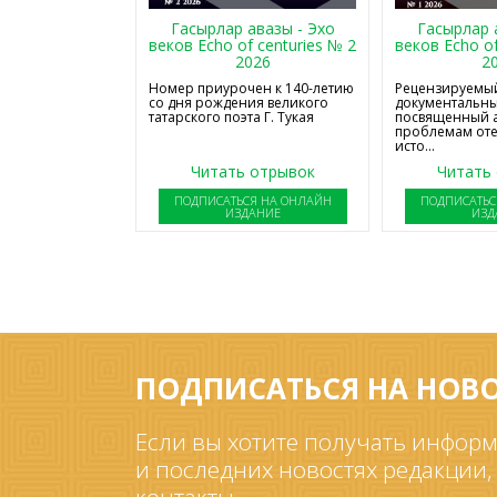
Гасырлар авазы - Эхо
Гасырлар 
веков Echo of centuries № 2
веков Echo of
2026
2
Номер приурочен к 140-летию
Рецензируемый
со дня рождения великого
документальны
татарского поэта Г. Тукая
посвященный 
проблемам от
исто...
Читать отрывок
Читать
ПОДПИСАТЬСЯ НА ОНЛАЙН
ПОДПИСАТЬС
ИЗДАНИЕ
ИЗД
ПОДПИСАТЬСЯ НА НОВ
Если вы хотите получать информ
и последних новостях редакции,