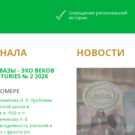
Освещение региональной
истории
РНАЛА
НОВОСТИ
Юным исследовате
конкурсах Татарс
ВАЗЫ - ЭХО ВЕКОВ
TURIES № 2 2026
НОМЕРЕ
, Ханипова И. И. Проблемы
тской школы в
 в 1920-е гг.
анникова Н. В.
вседневность учителей и
х с фронта (по