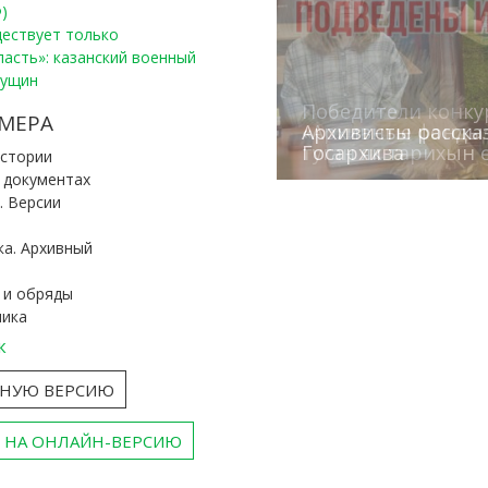
)
уществует только
ласть»: казанский военный
Пущин
Победители конку
Сотрудники редак
МЕРА
«Архивные фонды –
Архивисты рассказ
Эхо веков» встрет
туган як тарихын 
Госархива
(КХТИ)
«Мир архивов скво
истории
и документах
. Версии
ка. Архивный
 и обряды
ника
к
ТНУЮ ВЕРСИЮ
 НА ОНЛАЙН-ВЕРСИЮ