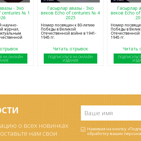
авазы - Эхо
Гасырлар авазы - Эхо
Гасырлар а
 centuries № 1
веков Echo of centuries № 4
веков Echo of
026
2025
20
 научно-
Номер посвящен к 80-летию
Номер посвящен
й журнал,
Победы в Великой
Победы в Вели
актуальным
Отечественной войне в 1941-
Отечественной 
ечественной
1945 гг.
1945 гг.
 отрывок
Читать отрывок
Читать 
Я НА ОНЛАЙН
ПОДПИСАТЬСЯ НА ОНЛАЙН
ПОДПИСАТЬС
АНИЕ
ИЗДАНИЕ
ИЗД
ОСТИ
Ваше
имя
*
ацию о всех новинках
Согласие
Нажимая на кнопку «Подпи
на
 оставьте нам свои
обработку ваших
персона
обработку
ПДн