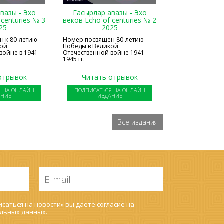
Гасырлар авазы - Эхо
вазы - Эхо
веков Echo of centuries № 2
 centuries № 3
2025
25
Номер посвящен 80-летию
 к 80-летию
Победы в Великой
кой
Отечественной войне 1941-
войне в 1941-
1945 гг.
отрывок
Читать отрывок
Я НА ОНЛАЙН
ПОДПИСАТЬСЯ НА ОНЛАЙН
АНИЕ
ИЗДАНИЕ
Все издания
E-
mail
*
саться на новости» вы даете согласие на
льных данных
.