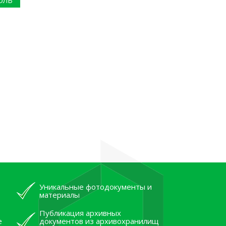
ОЛЬ
Уникальные фотодокументы и
материалы
Публикация архивных
е
документов из архивохранилищ