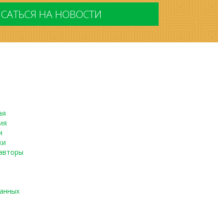
ая
ия
и
ки
авторы
данных