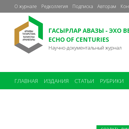
О журнале
Редколлегия
Подписка
Авторам
Кон
ГАСЫРЛАР АВАЗЫ - ЭХО В
ECHO OF CENTURIES
Научно-документальный журнал
ГЛАВНАЯ
ИЗДАНИЯ
СТАТЬИ
РУБРИКИ
Вы
здесь