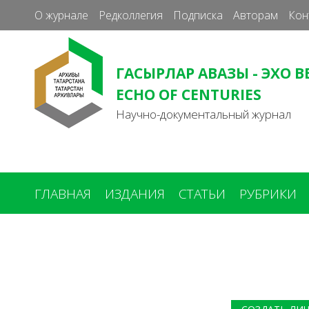
О журнале
Редколлегия
Подписка
Авторам
Кон
ГАСЫРЛАР АВАЗЫ - ЭХО В
ECHO OF CENTURIES
Научно-документальный журнал
ГЛАВНАЯ
ИЗДАНИЯ
СТАТЬИ
РУБРИКИ
Вы
здесь