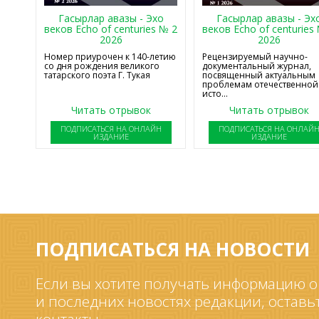
Гасырлар авазы - Эхо
Гасырлар авазы - Эх
веков Echo of centuries № 2
веков Echo of centuries
2026
2026
Номер приурочен к 140-летию
Рецензируемый научно-
со дня рождения великого
документальный журнал,
татарского поэта Г. Тукая
посвященный актуальным
проблемам отечественной
исто...
Читать отрывок
Читать отрывок
ПОДПИСАТЬСЯ НА ОНЛАЙН
ПОДПИСАТЬСЯ НА ОНЛАЙ
ИЗДАНИЕ
ИЗДАНИЕ
ПОДПИСАТЬСЯ НА НОВОСТИ
Если вы хотите получать информацию о
и последних новостях редакции, оставь