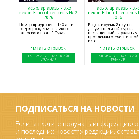
Гасырлар авазы - Эхо
Гасырлар авазы - Эх
веков Echo of centuries № 2
веков Echo of centuries
2026
2026
Номер приурочен к 140-летию
Рецензируемый научно-
со дня рождения великого
документальный журнал,
татарского поэта Г. Тукая
посвященный актуальным
проблемам отечественной
исто...
Читать отрывок
Читать отрывок
ПОДПИСАТЬСЯ НА ОНЛАЙН
ПОДПИСАТЬСЯ НА ОНЛАЙ
ИЗДАНИЕ
ИЗДАНИЕ
ПОДПИСАТЬСЯ НА НОВОСТИ
Если вы хотите получать информацию о
и последних новостях редакции, оставь