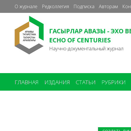
О журнале
Редколлегия
Подписка
Авторам
Кон
ГАСЫРЛАР АВАЗЫ - ЭХО В
ECHO OF CENTURIES
Научно-документальный журнал
ГЛАВНАЯ
ИЗДАНИЯ
СТАТЬИ
РУБРИКИ
Вы
здесь